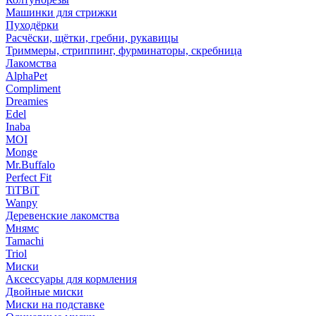
Машинки для стрижки
Пуходёрки
Расчёски, щётки, гребни, рукавицы
Триммеры, стриппинг, фурминаторы, скребница
Лакомства
AlphaPet
Compliment
Dreamies
Edel
Inaba
MOI
Monge
Mr.Buffalo
Perfect Fit
TiTBiT
Wanpy
Деревенские лакомства
Мнямс
Tamachi
Triol
Миски
Аксессуары для кормления
Двойные миски
Миски на подставке