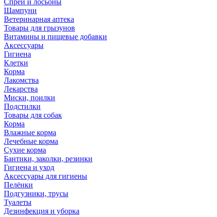
Спреи и лосьоны
Шампуни
Ветеринарная аптека
Товары для грызунов
Витамины и пищевые добавки
Аксессуары
Гигиена
Клетки
Корма
Лакомства
Лекарства
Миски, поилки
Подстилки
Товары для собак
Корма
Влажные корма
Лечебные корма
Сухие корма
Бантики, заколки, резинки
Гигиена и уход
Аксессуары для гигиены
Пелёнки
Подгузники, трусы
Туалеты
Дезинфекция и уборка