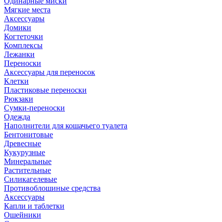
Одинарные миски
Мягкие места
Аксессуары
Домики
Когтеточки
Комплексы
Лежанки
Переноски
Аксессуары для переносок
Клетки
Пластиковые переноски
Рюкзаки
Сумки-переноски
Одежда
Наполнители для кошачьего туалета
Бентонитовые
Древесные
Кукурузные
Минеральные
Растительные
Силикагелевые
Противоблошиные средства
Аксессуары
Капли и таблетки
Ошейники