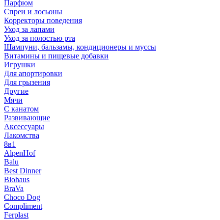
Парфюм
Спреи и лосьоны
Корректоры поведения
Уход за лапами
Уход за полостью рта
Шампуни, бальзамы, кондиционеры и муссы
Витамины и пищевые добавки
Игрушки
Для апортировки
Для грызения
Другие
Мячи
С канатом
Развивающие
Аксессуары
Лакомства
8в1
AlpenHof
Balu
Best Dinner
Biohaus
BraVa
Choco Dog
Compliment
Ferplast