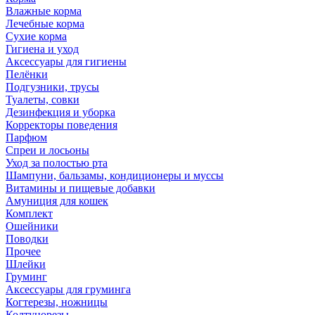
Влажные корма
Лечебные корма
Сухие корма
Гигиена и уход
Аксессуары для гигиены
Пелёнки
Подгузники, трусы
Туалеты, совки
Дезинфекция и уборка
Корректоры поведения
Парфюм
Спреи и лосьоны
Уход за полостью рта
Шампуни, бальзамы, кондиционеры и муссы
Витамины и пищевые добавки
Амуниция для кошек
Комплект
Ошейники
Поводки
Прочее
Шлейки
Груминг
Аксессуары для груминга
Когтерезы, ножницы
Колтунорезы