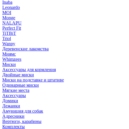
Inaba
Leonardo
MOI
Monge
NALAPU
Perfect Fit
TiTBiT
Triol
Wanpy
Деревенские лакомства
Мнямс
Whimzees
Миски
Аксессуары для кормления
Двойные миски
Миски на подставке и штативе
Одинарные миски
Мягкие места
Аксессуары
Домики
Лежанки
Амуниция для собак
Адресники
Вертюги, карабины
Комплекты