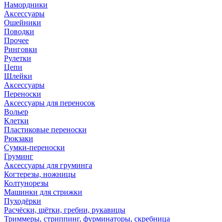
Намордники
Аксессуары
Ошейники
Поводки
Прочее
Ринговки
Рулетки
Цепи
Шлейки
Аксессуары
Переноски
Аксессуары для переносок
Вольер
Клетки
Пластиковые переноски
Рюкзаки
Сумки-переноски
Груминг
Аксессуары для груминга
Когтерезы, ножницы
Колтунорезы
Машинки для стрижки
Пуходёрки
Расчёски, щётки, гребни, рукавицы
Триммеры, стриппинг, фурминаторы, скребница