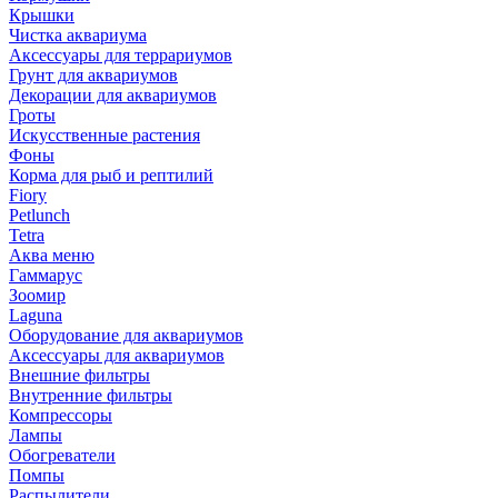
Крышки
Чистка аквариума
Аксессуары для террариумов
Грунт для аквариумов
Декорации для аквариумов
Гроты
Искусственные растения
Фоны
Корма для рыб и рептилий
Fiory
Petlunch
Tetra
Аква меню
Гаммарус
Зоомир
Laguna
Оборудование для аквариумов
Аксессуары для аквариумов
Внешние фильтры
Внутренние фильтры
Компрессоры
Лампы
Обогреватели
Помпы
Распылители