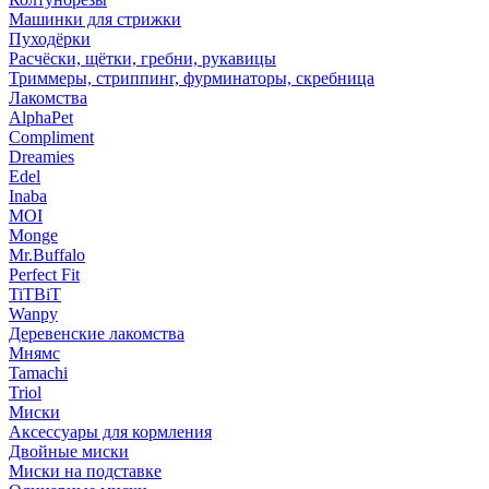
Машинки для стрижки
Пуходёрки
Расчёски, щётки, гребни, рукавицы
Триммеры, стриппинг, фурминаторы, скребница
Лакомства
AlphaPet
Compliment
Dreamies
Edel
Inaba
MOI
Monge
Mr.Buffalo
Perfect Fit
TiTBiT
Wanpy
Деревенские лакомства
Мнямс
Tamachi
Triol
Миски
Аксессуары для кормления
Двойные миски
Миски на подставке