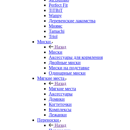
Perfect Fit
TiTBiT
Wanpy
Деревенские лакомства
Мнямс
Tamachi
Triol
Миски
Назад
Миски
Аксессуары для кормления
Двойные миски
Миски на подставке
Одинарные миски
Мягкие места
Назад
Мягкие места
Аксессуары
Домики
Когтеточки
Комплексы
Лежанки
Переноски
Назад