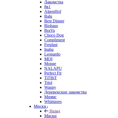
Лакомства
8в1
AlpenHof
Balu
Best Dinner
Biohaus
BraVa
Choco Dog
Compliment
Ferplast
Inaba
Leonardo
MOI
Monge
NALAPU
Perfect Fit
TiTBiT
Triol
Wanpy
Деревенские лакомства
Мнямс
Whimzees
Миски
Назад
Миски