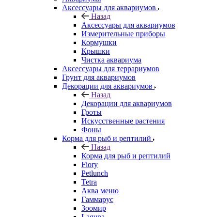
Аксессуары для аквариумов
Назад
Аксессуары для аквариумов
Измерительные приборы
Кормушки
Крышки
Чистка аквариума
Аксессуары для террариумов
Грунт для аквариумов
Декорации для аквариумов
Назад
Декорации для аквариумов
Гроты
Искусственные растения
Фоны
Корма для рыб и рептилий
Назад
Корма для рыб и рептилий
Fiory
Petlunch
Tetra
Аква меню
Гаммарус
Зоомир
Laguna