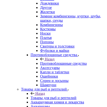
Дождевики
Другое
Жилетки
Зимние комбинезоны, куртки, шубы,
шапки, снуды
Комбинезоны
Костюмы
Носки
Платья
Попоны
Свитера и толстовки
Фуболки и майки
Противоблошиные средства
Назад
Противоблошиные средства
Аксессуары
Капли и таблетки
Ошейники
Спреи и лосьоны
Шампуни
Товары для рыб и рептилий
Назад
Товары для рыб и рептилий
Аквариумная химия и лекарства
Аквариумы