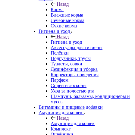
Назад
Корма
Влажные корма
Лечебные корма
Сухие корма
Гигиена и уход
Назад
Гигиена и уход
Аксессуары для гигиены
Пелёнки
Подгузники, трусы
Туалеты, совки
Дезинфекция и уборка
Корректоры поведения
Парфюм
Спреи и лосьоны
Уход за полостью рта
Шампуни, бальзамы, кондиционеры и
муссы
Витамины и пищевые добавки
Амуниция для кошек
Назад
Амуниция для кошек
Комплект
Ошейники