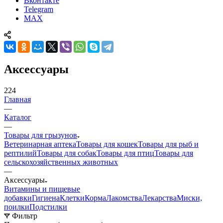
Вконтакте
Telegram
MAX
Аксессуары
224
Главная
—
Каталог
—
Товары для грызунов
Ветеринарная аптека
Товары для кошек
Товары для рыб и
рептилий
Товары для собак
Товары для птиц
Товары для
сельскохозяйственных животных
—
Аксессуары
Витамины и пищевые
добавки
Гигиена
Клетки
Корма
Лакомства
Лекарства
Миски,
поилки
Подстилки
Фильтр