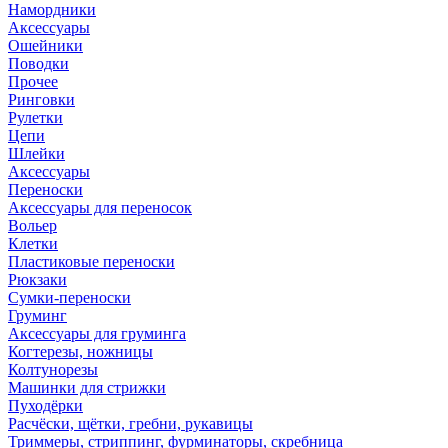
Намордники
Аксессуары
Ошейники
Поводки
Прочее
Ринговки
Рулетки
Цепи
Шлейки
Аксессуары
Переноски
Аксессуары для переносок
Вольер
Клетки
Пластиковые переноски
Рюкзаки
Сумки-переноски
Груминг
Аксессуары для груминга
Когтерезы, ножницы
Колтунорезы
Машинки для стрижки
Пуходёрки
Расчёски, щётки, гребни, рукавицы
Триммеры, стриппинг, фурминаторы, скребница