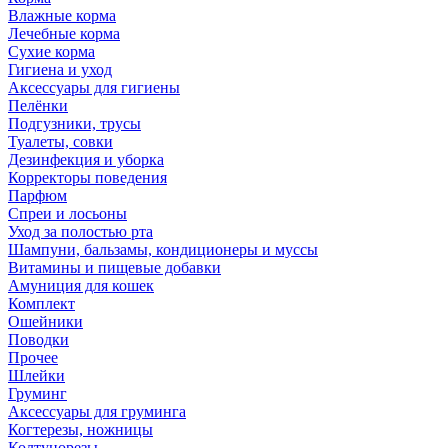
Влажные корма
Лечебные корма
Сухие корма
Гигиена и уход
Аксессуары для гигиены
Пелёнки
Подгузники, трусы
Туалеты, совки
Дезинфекция и уборка
Корректоры поведения
Парфюм
Спреи и лосьоны
Уход за полостью рта
Шампуни, бальзамы, кондиционеры и муссы
Витамины и пищевые добавки
Амуниция для кошек
Комплект
Ошейники
Поводки
Прочее
Шлейки
Груминг
Аксессуары для груминга
Когтерезы, ножницы
Колтунорезы