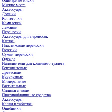
Одинарные миски
Мягкие места
Аксессуары
Домики
Когтеточки
Комплексы
Лежанки
Переноски
Аксессуары для переносок
Клетки
Пластиковые переноски
Рюкзаки
Сумки-переноски
Одежда
Наполнители для кошачьего туалета
Бентонитовые
Древесные
Кукурузные
Минеральные
Растительные
Силикагелевые
Противоблошиные средства
Аксессуары
Капли и таблетки
Ошейники