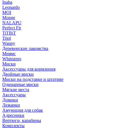
Inaba
Leonardo
MOI
Monge
NALAPU
Perfect Fit
TiTBiT
Triol
Wanpy
Деревенские лакомства
Мнямс
Whimzees
Миски
Аксессуары для кормления
Двойные миски
Миски на подставке и штативе
Одинарные миски
Мягкие места
Аксессуары
Домики
Лежанки
Амуниция для собак
Адресники
Вертюги, карабины
Комплекты