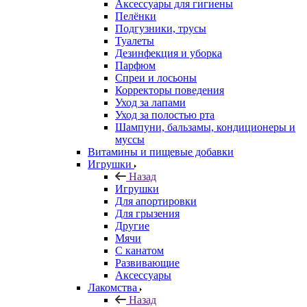
Аксессуары для гигиены
Пелёнки
Подгузники, трусы
Туалеты
Дезинфекция и уборка
Парфюм
Спреи и лосьоны
Корректоры поведения
Уход за лапами
Уход за полостью рта
Шампуни, бальзамы, кондиционеры и
муссы
Витамины и пищевые добавки
Игрушки
Назад
Игрушки
Для апортировки
Для грызения
Другие
Мячи
С канатом
Развивающие
Аксессуары
Лакомства
Назад