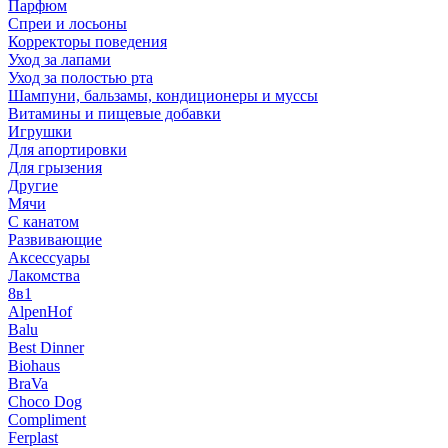
Парфюм
Спреи и лосьоны
Корректоры поведения
Уход за лапами
Уход за полостью рта
Шампуни, бальзамы, кондиционеры и муссы
Витамины и пищевые добавки
Игрушки
Для апортировки
Для грызения
Другие
Мячи
С канатом
Развивающие
Аксессуары
Лакомства
8в1
AlpenHof
Balu
Best Dinner
Biohaus
BraVa
Choco Dog
Compliment
Ferplast