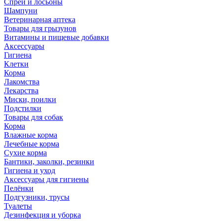
Спреи и лосьоны
Шампуни
Ветеринарная аптека
Товары для грызунов
Витамины и пищевые добавки
Аксессуары
Гигиена
Клетки
Корма
Лакомства
Лекарства
Миски, поилки
Подстилки
Товары для собак
Корма
Влажные корма
Лечебные корма
Сухие корма
Бантики, заколки, резинки
Гигиена и уход
Аксессуары для гигиены
Пелёнки
Подгузники, трусы
Туалеты
Дезинфекция и уборка