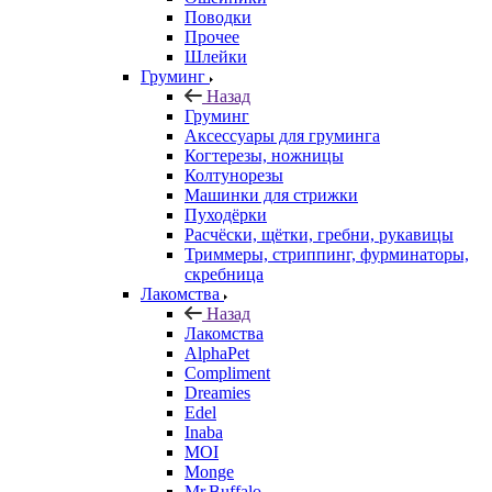
Поводки
Прочее
Шлейки
Груминг
Назад
Груминг
Аксессуары для груминга
Когтерезы, ножницы
Колтунорезы
Машинки для стрижки
Пуходёрки
Расчёски, щётки, гребни, рукавицы
Триммеры, стриппинг, фурминаторы,
скребница
Лакомства
Назад
Лакомства
AlphaPet
Compliment
Dreamies
Edel
Inaba
MOI
Monge
Mr.Buffalo