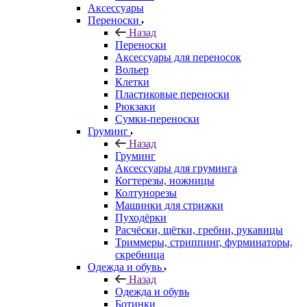
Аксессуары
Переноски
Назад
Переноски
Аксессуары для переносок
Вольер
Клетки
Пластиковые переноски
Рюкзаки
Сумки-переноски
Груминг
Назад
Груминг
Аксессуары для груминга
Когтерезы, ножницы
Колтунорезы
Машинки для стрижки
Пуходёрки
Расчёски, щётки, гребни, рукавицы
Триммеры, стриппинг, фурминаторы,
скребница
Одежда и обувь
Назад
Одежда и обувь
Ботинки