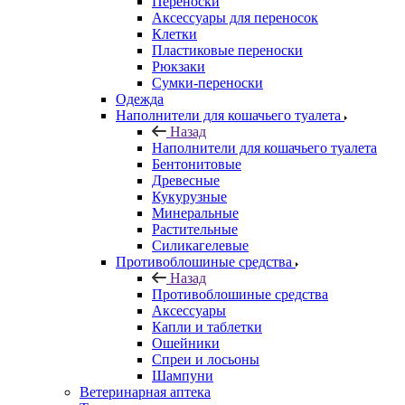
Переноски
Аксессуары для переносок
Клетки
Пластиковые переноски
Рюкзаки
Сумки-переноски
Одежда
Наполнители для кошачьего туалета
Назад
Наполнители для кошачьего туалета
Бентонитовые
Древесные
Кукурузные
Минеральные
Растительные
Силикагелевые
Противоблошиные средства
Назад
Противоблошиные средства
Аксессуары
Капли и таблетки
Ошейники
Спреи и лосьоны
Шампуни
Ветеринарная аптека