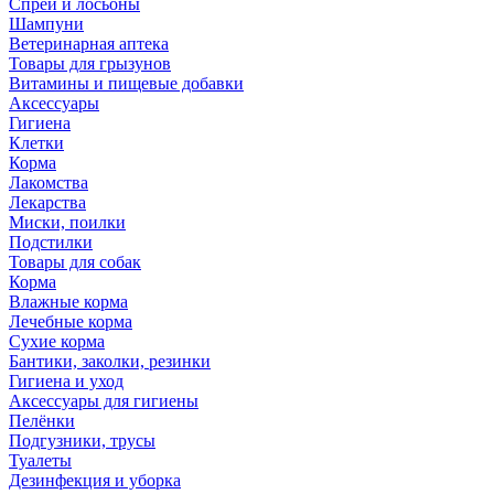
Спреи и лосьоны
Шампуни
Ветеринарная аптека
Товары для грызунов
Витамины и пищевые добавки
Аксессуары
Гигиена
Клетки
Корма
Лакомства
Лекарства
Миски, поилки
Подстилки
Товары для собак
Корма
Влажные корма
Лечебные корма
Сухие корма
Бантики, заколки, резинки
Гигиена и уход
Аксессуары для гигиены
Пелёнки
Подгузники, трусы
Туалеты
Дезинфекция и уборка