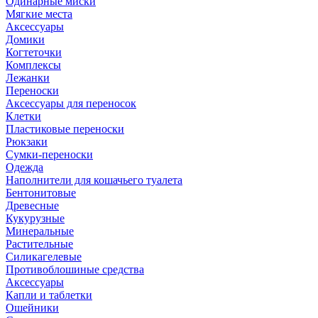
Одинарные миски
Мягкие места
Аксессуары
Домики
Когтеточки
Комплексы
Лежанки
Переноски
Аксессуары для переносок
Клетки
Пластиковые переноски
Рюкзаки
Сумки-переноски
Одежда
Наполнители для кошачьего туалета
Бентонитовые
Древесные
Кукурузные
Минеральные
Растительные
Силикагелевые
Противоблошиные средства
Аксессуары
Капли и таблетки
Ошейники