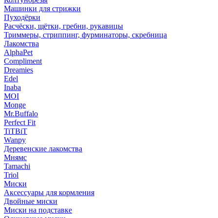
Машинки для стрижки
Пуходёрки
Расчёски, щётки, гребни, рукавицы
Триммеры, стриппинг, фурминаторы, скребница
Лакомства
AlphaPet
Compliment
Dreamies
Edel
Inaba
MOI
Monge
Mr.Buffalo
Perfect Fit
TiTBiT
Wanpy
Деревенские лакомства
Мнямс
Tamachi
Triol
Миски
Аксессуары для кормления
Двойные миски
Миски на подставке