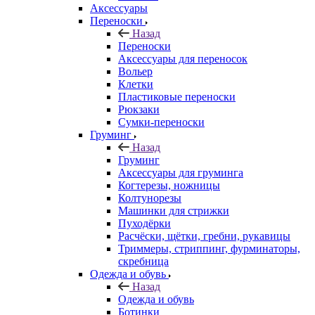
Аксессуары
Переноски
Назад
Переноски
Аксессуары для переносок
Вольер
Клетки
Пластиковые переноски
Рюкзаки
Сумки-переноски
Груминг
Назад
Груминг
Аксессуары для груминга
Когтерезы, ножницы
Колтунорезы
Машинки для стрижки
Пуходёрки
Расчёски, щётки, гребни, рукавицы
Триммеры, стриппинг, фурминаторы,
скребница
Одежда и обувь
Назад
Одежда и обувь
Ботинки