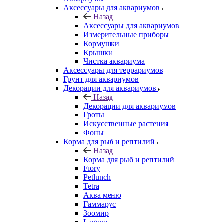
Аксессуары для аквариумов
Назад
Аксессуары для аквариумов
Измерительные приборы
Кормушки
Крышки
Чистка аквариума
Аксессуары для террариумов
Грунт для аквариумов
Декорации для аквариумов
Назад
Декорации для аквариумов
Гроты
Искусственные растения
Фоны
Корма для рыб и рептилий
Назад
Корма для рыб и рептилий
Fiory
Petlunch
Tetra
Аква меню
Гаммарус
Зоомир
Laguna