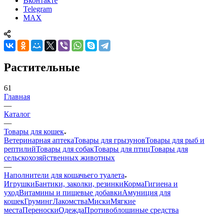
Вконтакте
Telegram
MAX
Растительные
61
Главная
—
Каталог
—
Товары для кошек
Ветеринарная аптека
Товары для грызунов
Товары для рыб и
рептилий
Товары для собак
Товары для птиц
Товары для
сельскохозяйственных животных
—
Наполнители для кошачьего туалета
Игрушки
Бантики, заколки, резинки
Корма
Гигиена и
уход
Витамины и пищевые добавки
Амуниция для
кошек
Груминг
Лакомства
Миски
Мягкие
места
Переноски
Одежда
Противоблошиные средства