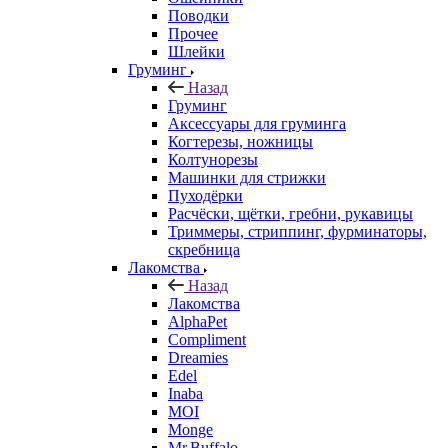
Поводки
Прочее
Шлейки
Груминг
Назад
Груминг
Аксессуары для груминга
Когтерезы, ножницы
Колтунорезы
Машинки для стрижки
Пуходёрки
Расчёски, щётки, гребни, рукавицы
Триммеры, стриппинг, фурминаторы,
скребница
Лакомства
Назад
Лакомства
AlphaPet
Compliment
Dreamies
Edel
Inaba
MOI
Monge
Mr.Buffalo