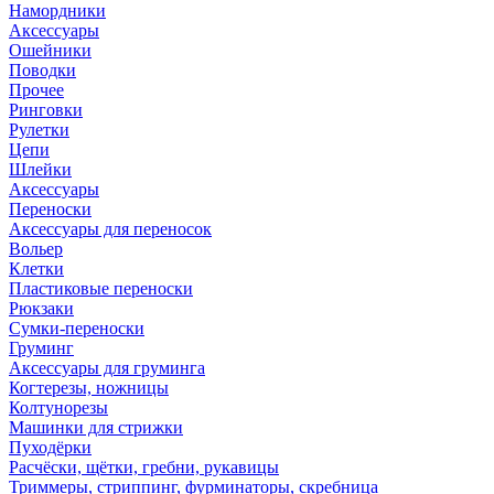
Намордники
Аксессуары
Ошейники
Поводки
Прочее
Ринговки
Рулетки
Цепи
Шлейки
Аксессуары
Переноски
Аксессуары для переносок
Вольер
Клетки
Пластиковые переноски
Рюкзаки
Сумки-переноски
Груминг
Аксессуары для груминга
Когтерезы, ножницы
Колтунорезы
Машинки для стрижки
Пуходёрки
Расчёски, щётки, гребни, рукавицы
Триммеры, стриппинг, фурминаторы, скребница