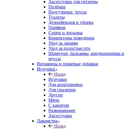
Аксессуары для гигиены
Пелёнки
Подгузники, трусы
Туалеты
Дезинфекция и уборка
Парфюм
Спреи и лосьоны
Корректоры поведения
Уход за лапами
Уход за полостью рта
Шампуни, бальзамы, кондиционеры и
муссы
Витамины и пищевые добавки
Игрушки
Назад
Игрушки
Для апортировки
Для грызения
Другие
Мячи
С канатом
Развивающие
Аксессуары
Лакомства
Назад