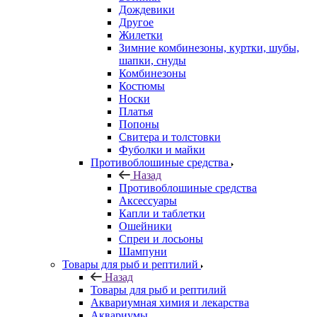
Дождевики
Другое
Жилетки
Зимние комбинезоны, куртки, шубы,
шапки, снуды
Комбинезоны
Костюмы
Носки
Платья
Попоны
Свитера и толстовки
Фуболки и майки
Противоблошиные средства
Назад
Противоблошиные средства
Аксессуары
Капли и таблетки
Ошейники
Спреи и лосьоны
Шампуни
Товары для рыб и рептилий
Назад
Товары для рыб и рептилий
Аквариумная химия и лекарства
Аквариумы