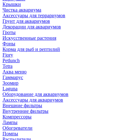
Крышки
Чистка аквариума
Аксессуары для террариумов
Грунт для аквариумов
Декорации для аквариумов
Гроты
Искусственные растения
Фоны
Корма для рыб и рептилий
Fiory
Petlunch
Tetra
Аква меню
Гаммарус
Зоомир
Laguna
Оборудование для аквариумов
Аксессуары для аквариумов
Внешние фильтры
Внутренние фильтры
Компрессоры
Лампы
Обогреватели
Помпы
Распылители