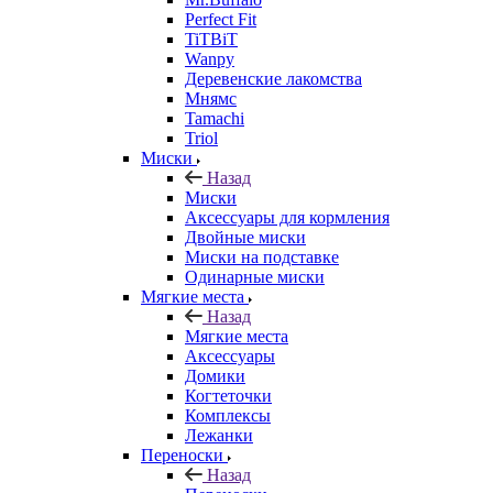
Perfect Fit
TiTBiT
Wanpy
Деревенские лакомства
Мнямс
Tamachi
Triol
Миски
Назад
Миски
Аксессуары для кормления
Двойные миски
Миски на подставке
Одинарные миски
Мягкие места
Назад
Мягкие места
Аксессуары
Домики
Когтеточки
Комплексы
Лежанки
Переноски
Назад