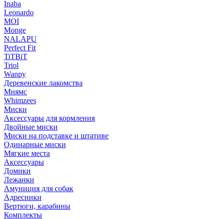
Inaba
Leonardo
MOI
Monge
NALAPU
Perfect Fit
TiTBiT
Triol
Wanpy
Деревенские лакомства
Мнямс
Whimzees
Миски
Аксессуары для кормления
Двойные миски
Миски на подставке и штативе
Одинарные миски
Мягкие места
Аксессуары
Домики
Лежанки
Амуниция для собак
Адресники
Вертюги, карабины
Комплекты