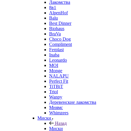
Лакомства
8в1
AlpenHof
Balu
Best Dinner
Biohaus
BraVa
Choco Dog
Compliment
Ferplast
Inaba
Leonardo
MOI
Monge
NALAPU
Perfect Fit
TiTBiT
Triol
Wanpy
Деревенские лакомства
Мнямс
Whimzees
Миски
Назад
Миски