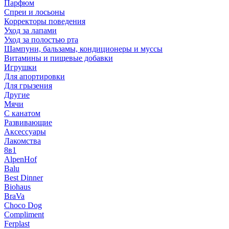
Парфюм
Спреи и лосьоны
Корректоры поведения
Уход за лапами
Уход за полостью рта
Шампуни, бальзамы, кондиционеры и муссы
Витамины и пищевые добавки
Игрушки
Для апортировки
Для грызения
Другие
Мячи
С канатом
Развивающие
Аксессуары
Лакомства
8в1
AlpenHof
Balu
Best Dinner
Biohaus
BraVa
Choco Dog
Compliment
Ferplast