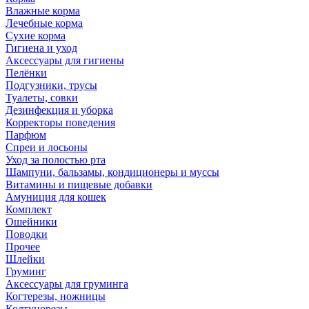
Влажные корма
Лечебные корма
Сухие корма
Гигиена и уход
Аксессуары для гигиены
Пелёнки
Подгузники, трусы
Туалеты, совки
Дезинфекция и уборка
Корректоры поведения
Парфюм
Спреи и лосьоны
Уход за полостью рта
Шампуни, бальзамы, кондиционеры и муссы
Витамины и пищевые добавки
Амуниция для кошек
Комплект
Ошейники
Поводки
Прочее
Шлейки
Груминг
Аксессуары для груминга
Когтерезы, ножницы
Колтунорезы