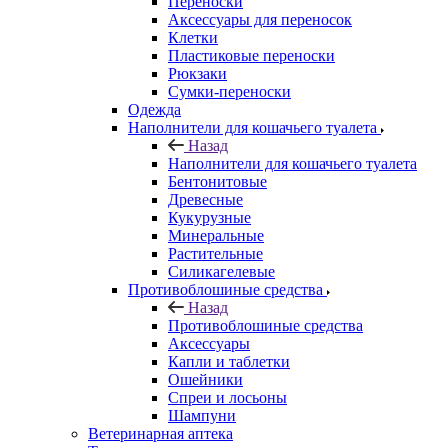
Переноски
Аксессуары для переносок
Клетки
Пластиковые переноски
Рюкзаки
Сумки-переноски
Одежда
Наполнители для кошачьего туалета
Назад
Наполнители для кошачьего туалета
Бентонитовые
Древесные
Кукурузные
Минеральные
Растительные
Силикагелевые
Противоблошиные средства
Назад
Противоблошиные средства
Аксессуары
Капли и таблетки
Ошейники
Спреи и лосьоны
Шампуни
Ветеринарная аптека