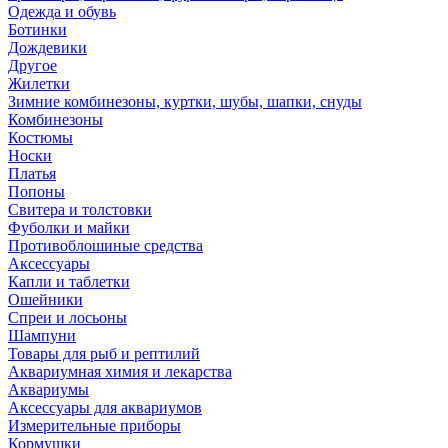
Одежда и обувь
Ботинки
Дождевики
Другое
Жилетки
Зимние комбинезоны, куртки, шубы, шапки, снуды
Комбинезоны
Костюмы
Носки
Платья
Попоны
Свитера и толстовки
Фуболки и майки
Противоблошиные средства
Аксессуары
Капли и таблетки
Ошейники
Спреи и лосьоны
Шампуни
Товары для рыб и рептилий
Аквариумная химия и лекарства
Аквариумы
Аксессуары для аквариумов
Измерительные приборы
Кормушки