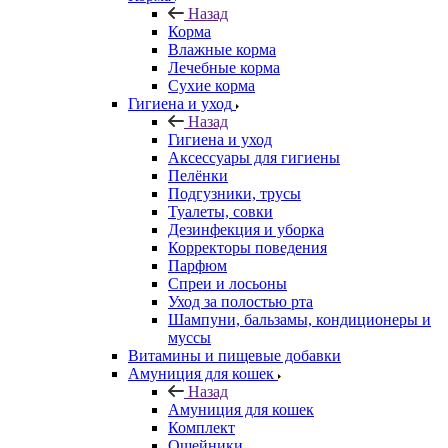
Назад
Корма
Влажные корма
Лечебные корма
Сухие корма
Гигиена и уход
Назад
Гигиена и уход
Аксессуары для гигиены
Пелёнки
Подгузники, трусы
Туалеты, совки
Дезинфекция и уборка
Корректоры поведения
Парфюм
Спреи и лосьоны
Уход за полостью рта
Шампуни, бальзамы, кондиционеры и
муссы
Витамины и пищевые добавки
Амуниция для кошек
Назад
Амуниция для кошек
Комплект
Ошейники