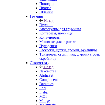
Поводки
Прочее
Шлейки
Груминг
Назад
Груминг
Аксессуары для груминга
Когтерезы, ножницы
Колтунорезы
Машинки для стрижки
Пуходёрки
Расчёски, щётки, гребни, рукавицы
Триммеры, стриппинг, фурминаторы,
скребница
Лакомства
Назад
Лакомства
AlphaPet
Compliment
Dreamies
Edel
Inaba
MOI
Monge
Mr.Buffalo