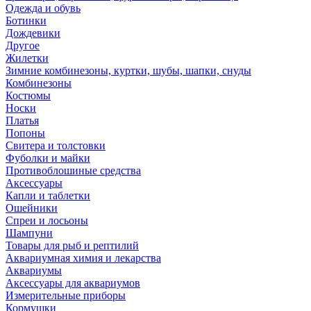
Одежда и обувь
Ботинки
Дождевики
Другое
Жилетки
Зимние комбинезоны, куртки, шубы, шапки, снуды
Комбинезоны
Костюмы
Носки
Платья
Попоны
Свитера и толстовки
Фуболки и майки
Противоблошиные средства
Аксессуары
Капли и таблетки
Ошейники
Спреи и лосьоны
Шампуни
Товары для рыб и рептилий
Аквариумная химия и лекарства
Аквариумы
Аксессуары для аквариумов
Измерительные приборы
Кормушки