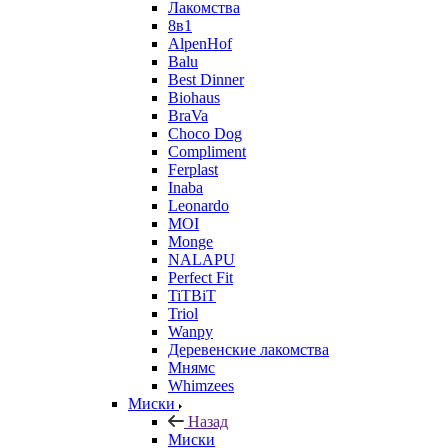
Лакомства
8в1
AlpenHof
Balu
Best Dinner
Biohaus
BraVa
Choco Dog
Compliment
Ferplast
Inaba
Leonardo
MOI
Monge
NALAPU
Perfect Fit
TiTBiT
Triol
Wanpy
Деревенские лакомства
Мнямс
Whimzees
Миски
Назад
Миски