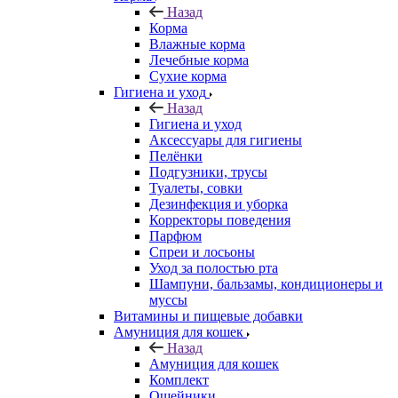
Назад
Корма
Влажные корма
Лечебные корма
Сухие корма
Гигиена и уход
Назад
Гигиена и уход
Аксессуары для гигиены
Пелёнки
Подгузники, трусы
Туалеты, совки
Дезинфекция и уборка
Корректоры поведения
Парфюм
Спреи и лосьоны
Уход за полостью рта
Шампуни, бальзамы, кондиционеры и
муссы
Витамины и пищевые добавки
Амуниция для кошек
Назад
Амуниция для кошек
Комплект
Ошейники