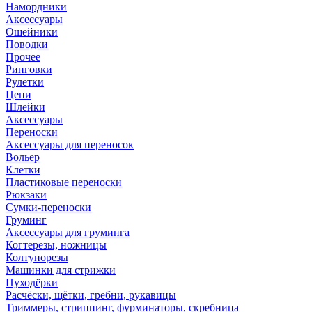
Намордники
Аксессуары
Ошейники
Поводки
Прочее
Ринговки
Рулетки
Цепи
Шлейки
Аксессуары
Переноски
Аксессуары для переносок
Вольер
Клетки
Пластиковые переноски
Рюкзаки
Сумки-переноски
Груминг
Аксессуары для груминга
Когтерезы, ножницы
Колтунорезы
Машинки для стрижки
Пуходёрки
Расчёски, щётки, гребни, рукавицы
Триммеры, стриппинг, фурминаторы, скребница