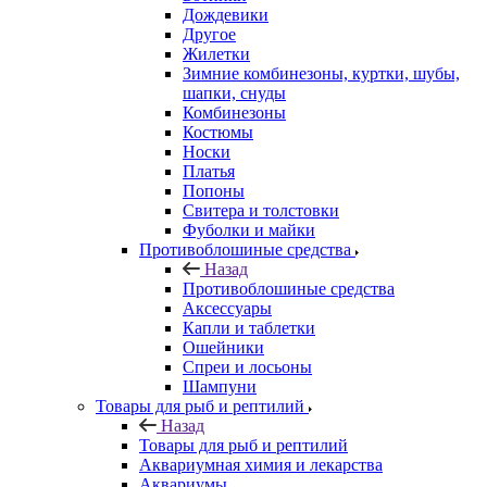
Дождевики
Другое
Жилетки
Зимние комбинезоны, куртки, шубы,
шапки, снуды
Комбинезоны
Костюмы
Носки
Платья
Попоны
Свитера и толстовки
Фуболки и майки
Противоблошиные средства
Назад
Противоблошиные средства
Аксессуары
Капли и таблетки
Ошейники
Спреи и лосьоны
Шампуни
Товары для рыб и рептилий
Назад
Товары для рыб и рептилий
Аквариумная химия и лекарства
Аквариумы