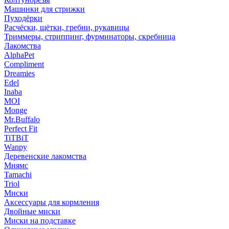
Машинки для стрижки
Пуходёрки
Расчёски, щётки, гребни, рукавицы
Триммеры, стриппинг, фурминаторы, скребница
Лакомства
AlphaPet
Compliment
Dreamies
Edel
Inaba
MOI
Monge
Mr.Buffalo
Perfect Fit
TiTBiT
Wanpy
Деревенские лакомства
Мнямс
Tamachi
Triol
Миски
Аксессуары для кормления
Двойные миски
Миски на подставке