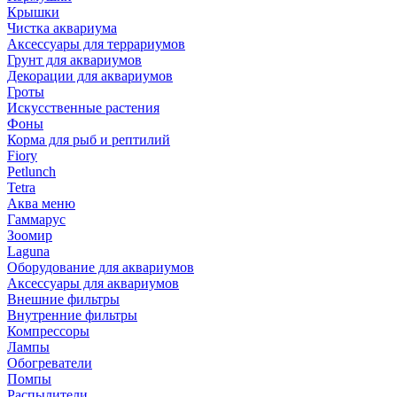
Крышки
Чистка аквариума
Аксессуары для террариумов
Грунт для аквариумов
Декорации для аквариумов
Гроты
Искусственные растения
Фоны
Корма для рыб и рептилий
Fiory
Petlunch
Tetra
Аква меню
Гаммарус
Зоомир
Laguna
Оборудование для аквариумов
Аксессуары для аквариумов
Внешние фильтры
Внутренние фильтры
Компрессоры
Лампы
Обогреватели
Помпы
Распылители