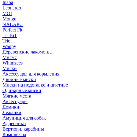
Inaba
Leonardo
MOI
Monge
NALAPU
Perfect Fit
TiTBiT
Triol
Wanpy
Деревенские лакомства
Мнямс
Whimzees
Миски
Аксессуары для кормления
Двойные миски
Миски на подставке и штативе
Одинарные миски
Мягкие места
Аксессуары
Домики
Лежанки
Амуниция для собак
Адресники
Вертюги, карабины
Комплекты