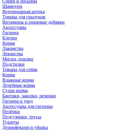
Спреи и лосьоны
Шампуни
Ветеринарная аптека
Товары для грызунов
Витамины и пищевые добавки
Аксессуары
Гигиена
Клетки
Корма
Лакомства
Лекарства
Миски, поилки
Подстилки
Товары для собак
Корма
Влажные корма
Лечебные корма
Сухие корма
Бантики, заколки, резинки
Гигиена и уход
Аксессуары для гигиены
Пелёнки
Подгузники, трусы
Туалеты
Дезинфекция и уборка