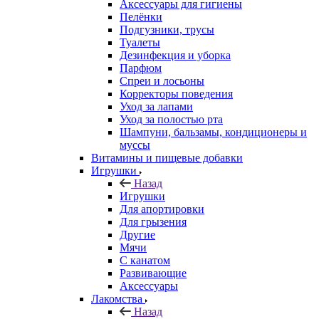
Аксессуары для гигиены
Пелёнки
Подгузники, трусы
Туалеты
Дезинфекция и уборка
Парфюм
Спреи и лосьоны
Корректоры поведения
Уход за лапами
Уход за полостью рта
Шампуни, бальзамы, кондиционеры и
муссы
Витамины и пищевые добавки
Игрушки
Назад
Игрушки
Для апортировки
Для грызения
Другие
Мячи
С канатом
Развивающие
Аксессуары
Лакомства
Назад