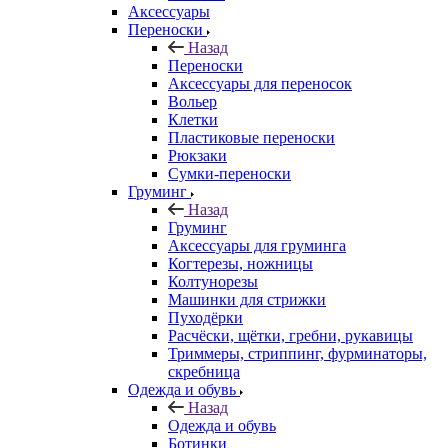
Аксессуары
Переноски
Назад
Переноски
Аксессуары для переносок
Вольер
Клетки
Пластиковые переноски
Рюкзаки
Сумки-переноски
Груминг
Назад
Груминг
Аксессуары для груминга
Когтерезы, ножницы
Колтунорезы
Машинки для стрижки
Пуходёрки
Расчёски, щётки, гребни, рукавицы
Триммеры, стриппинг, фурминаторы,
скребница
Одежда и обувь
Назад
Одежда и обувь
Ботинки