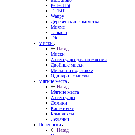
Perfect Fit
TiTBiT
Wanpy
Деревенские лакомства
Мнямс
Tamachi
Triol
Миски
Назад
Миски
Аксессуары для кормления
Двойные миски
Миски на подставке
Одинарные миски
Мягкие места
Назад
Мягкие места
Аксессуары
Домики
Когтеточки
Комплексы
Лежанки
Переноски
Назад