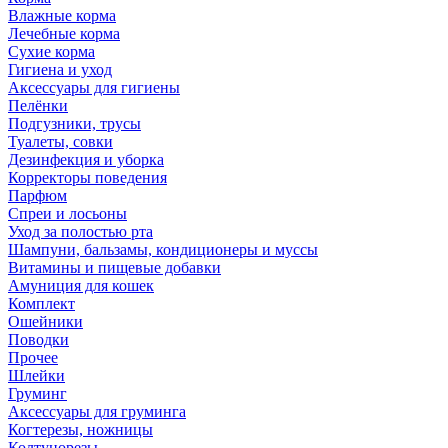
Влажные корма
Лечебные корма
Сухие корма
Гигиена и уход
Аксессуары для гигиены
Пелёнки
Подгузники, трусы
Туалеты, совки
Дезинфекция и уборка
Корректоры поведения
Парфюм
Спреи и лосьоны
Уход за полостью рта
Шампуни, бальзамы, кондиционеры и муссы
Витамины и пищевые добавки
Амуниция для кошек
Комплект
Ошейники
Поводки
Прочее
Шлейки
Груминг
Аксессуары для груминга
Когтерезы, ножницы
Колтунорезы