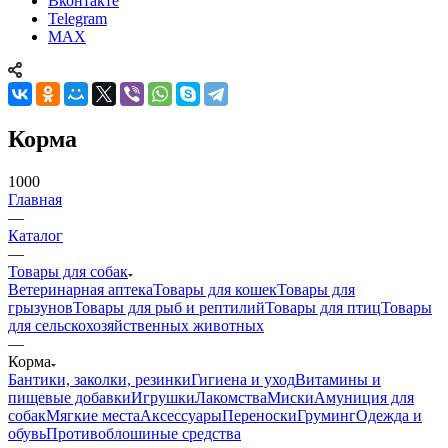
Вконтакте
Telegram
MAX
Корма
1000
Главная
—
Каталог
—
Товары для собак
Ветеринарная аптека
Товары для кошек
Товары для
грызунов
Товары для рыб и рептилий
Товары для птиц
Товары
для сельскохозяйственных животных
—
Корма
Бантики, заколки, резинки
Гигиена и уход
Витамины и
пищевые добавки
Игрушки
Лакомства
Миски
Амуниция для
собак
Мягкие места
Аксессуары
Переноски
Груминг
Одежда и
обувь
Противоблошиные средства