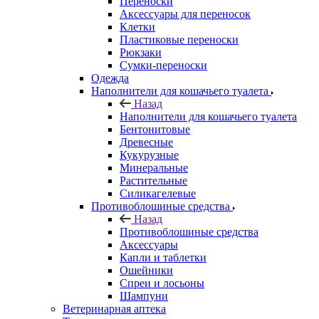
Переноски
Аксессуары для переносок
Клетки
Пластиковые переноски
Рюкзаки
Сумки-переноски
Одежда
Наполнители для кошачьего туалета
Назад
Наполнители для кошачьего туалета
Бентонитовые
Древесные
Кукурузные
Минеральные
Растительные
Силикагелевые
Противоблошиные средства
Назад
Противоблошиные средства
Аксессуары
Капли и таблетки
Ошейники
Спреи и лосьоны
Шампуни
Ветеринарная аптека