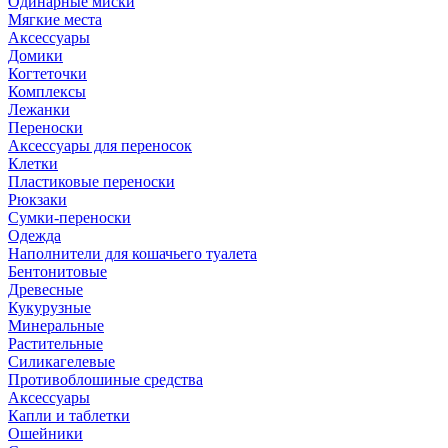
Одинарные миски
Мягкие места
Аксессуары
Домики
Когтеточки
Комплексы
Лежанки
Переноски
Аксессуары для переносок
Клетки
Пластиковые переноски
Рюкзаки
Сумки-переноски
Одежда
Наполнители для кошачьего туалета
Бентонитовые
Древесные
Кукурузные
Минеральные
Растительные
Силикагелевые
Противоблошиные средства
Аксессуары
Капли и таблетки
Ошейники