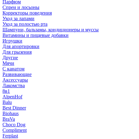
Парфюм
Спреи и лосьоны
Корректоры поведения
Уход за лапами
Уход за полостью рта
Шампуни, бальзамы, кондиционеры и муссы
Витамины и пищевые добавки
Игрушки
Для апортировки
Для грызения
Другие
Мячи
С канатом
Развивающие
Аксессуары
Лакомства
8в1
AlpenHof
Balu
Best Dinner
Biohaus
BraVa
Choco Dog
Compliment
Ferplast