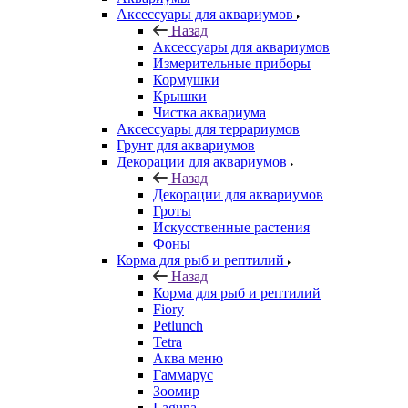
Аксессуары для аквариумов
Назад
Аксессуары для аквариумов
Измерительные приборы
Кормушки
Крышки
Чистка аквариума
Аксессуары для террариумов
Грунт для аквариумов
Декорации для аквариумов
Назад
Декорации для аквариумов
Гроты
Искусственные растения
Фоны
Корма для рыб и рептилий
Назад
Корма для рыб и рептилий
Fiory
Petlunch
Tetra
Аква меню
Гаммарус
Зоомир
Laguna