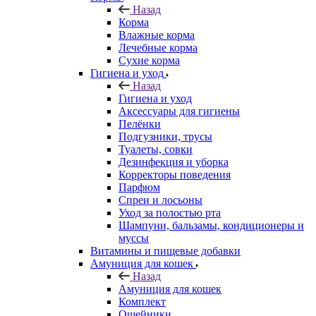
Назад
Корма
Влажные корма
Лечебные корма
Сухие корма
Гигиена и уход
Назад
Гигиена и уход
Аксессуары для гигиены
Пелёнки
Подгузники, трусы
Туалеты, совки
Дезинфекция и уборка
Корректоры поведения
Парфюм
Спреи и лосьоны
Уход за полостью рта
Шампуни, бальзамы, кондиционеры и
муссы
Витамины и пищевые добавки
Амуниция для кошек
Назад
Амуниция для кошек
Комплект
Ошейники