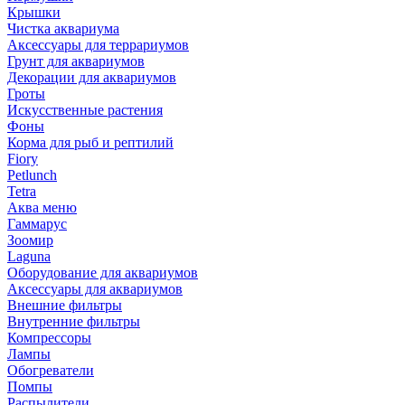
Крышки
Чистка аквариума
Аксессуары для террариумов
Грунт для аквариумов
Декорации для аквариумов
Гроты
Искусственные растения
Фоны
Корма для рыб и рептилий
Fiory
Petlunch
Tetra
Аква меню
Гаммарус
Зоомир
Laguna
Оборудование для аквариумов
Аксессуары для аквариумов
Внешние фильтры
Внутренние фильтры
Компрессоры
Лампы
Обогреватели
Помпы
Распылители