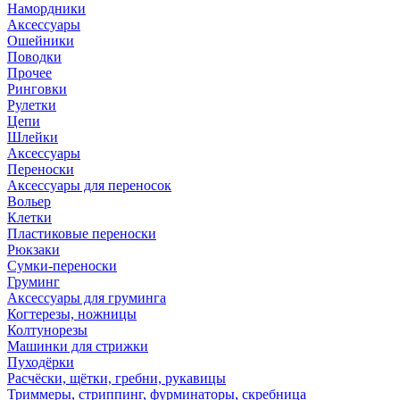
Намордники
Аксессуары
Ошейники
Поводки
Прочее
Ринговки
Рулетки
Цепи
Шлейки
Аксессуары
Переноски
Аксессуары для переносок
Вольер
Клетки
Пластиковые переноски
Рюкзаки
Сумки-переноски
Груминг
Аксессуары для груминга
Когтерезы, ножницы
Колтунорезы
Машинки для стрижки
Пуходёрки
Расчёски, щётки, гребни, рукавицы
Триммеры, стриппинг, фурминаторы, скребница