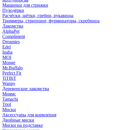
Машинки для стрижки
Пуходёрки
Расчёски, щётки, гребни, рукавицы
Триммеры, стриппинг, фурминаторы, скребница
Лакомства
AlphaPet
Compliment
Dreamies
Edel
Inaba
MOI
Monge
Mr.Buffalo
Perfect Fit
TiTBiT
Wanpy
Деревенские лакомства
Мнямс
Tamachi
Triol
Миски
Аксессуары для кормления
Двойные миски
Миски на подставке