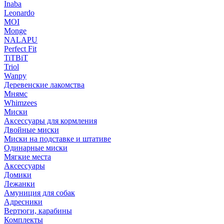
Inaba
Leonardo
MOI
Monge
NALAPU
Perfect Fit
TiTBiT
Triol
Wanpy
Деревенские лакомства
Мнямс
Whimzees
Миски
Аксессуары для кормления
Двойные миски
Миски на подставке и штативе
Одинарные миски
Мягкие места
Аксессуары
Домики
Лежанки
Амуниция для собак
Адресники
Вертюги, карабины
Комплекты