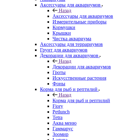
Аксессуары для аквариумов
Назад
Аксессуары для аквариумов
Измерительные приборы
Кормушки
Крышки
Чистка аквариума
Аксессуары для террариумов
Грунт для аквариумов
Декорации для аквариумов
Назад
Декорации для аквариумов
Гроты
Искусственные растения
Фоны
Корма для рыб и рептилий
Назад
Корма для рыб и рептилий
Fiory
Petlunch
Tetra
Аква меню
Гаммарус
Зоомир
Laguna