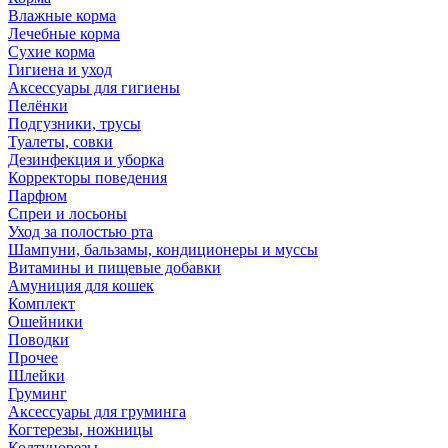
Влажные корма
Лечебные корма
Сухие корма
Гигиена и уход
Аксессуары для гигиены
Пелёнки
Подгузники, трусы
Туалеты, совки
Дезинфекция и уборка
Корректоры поведения
Парфюм
Спреи и лосьоны
Уход за полостью рта
Шампуни, бальзамы, кондиционеры и муссы
Витамины и пищевые добавки
Амуниция для кошек
Комплект
Ошейники
Поводки
Прочее
Шлейки
Груминг
Аксессуары для груминга
Когтерезы, ножницы
Колтунорезы