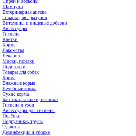
Спреи и лосьоны
Шампуни
Ветеринарная аптека
Товары для грызунов
Витамины и пищевые добавки
Аксессуары
Гигиена
Клетки
Корма
Лакомства
Лекарства
Миски, поилки
Подстилки
Товары для собак
Корма
Влажные корма
Лечебные корма
Сухие корма
Бантики, заколки, резинки
Гигиена и уход
Аксессуары для гигиены
Пелёнки
Подгузники, трусы
Туалеты
Дезинфекция и уборка