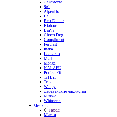
Лакомства
8в1
AlpenHof
Balu
Best Dinner
Biohaus
BraVa
Choco Dog
Compliment
Ferplast
Inaba
Leonardo
MOI
Monge
NALAPU
Perfect Fit
TiTBiT
Triol
Wanpy
Деревенские лакомства
Мнямс
Whimzees
Миски
Назад
Миски