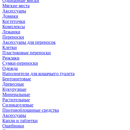
Одинарные миски
Мягкие места
Аксессуары
Домики
Когтеточки
Комплексы
Лежанки
Переноски
Аксессуары для переносок
Клетки
Пластиковые переноски
Рюкзаки
Сумки-переноски
Одежда
Наполнители для кошачьего туалета
Бентонитовые
Древесные
Кукурузные
Минеральные
Растительные
Силикагелевые
Противоблошиные средства
Аксессуары
Капли и таблетки
Ошейники