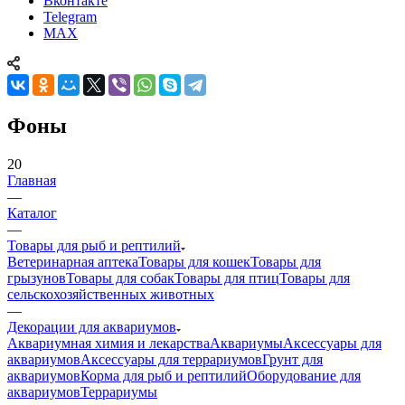
Вконтакте
Telegram
MAX
Фоны
20
Главная
—
Каталог
—
Товары для рыб и рептилий
Ветеринарная аптека
Товары для кошек
Товары для
грызунов
Товары для собак
Товары для птиц
Товары для
сельскохозяйственных животных
—
Декорации для аквариумов
Аквариумная химия и лекарства
Аквариумы
Аксессуары для
аквариумов
Аксессуары для террариумов
Грунт для
аквариумов
Корма для рыб и рептилий
Оборудование для
аквариумов
Террариумы