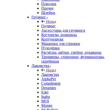
Поводки
Прочее
Шлейки
Груминг
Назад
Груминг
Аксессуары для груминга
Когтерезы, ножницы
Колтунорезы
Машинки для стрижки
Пуходёрки
Расчёски, щётки, гребни, рукавицы
Триммеры, стриппинг, фурминаторы,
скребница
Лакомства
Назад
Лакомства
AlphaPet
Compliment
Dreamies
Edel
Inaba
MOI
Monge
Mr.Buffalo