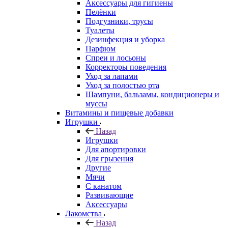
Аксессуары для гигиены
Пелёнки
Подгузники, трусы
Туалеты
Дезинфекция и уборка
Парфюм
Спреи и лосьоны
Корректоры поведения
Уход за лапами
Уход за полостью рта
Шампуни, бальзамы, кондиционеры и
муссы
Витамины и пищевые добавки
Игрушки
Назад
Игрушки
Для апортировки
Для грызения
Другие
Мячи
С канатом
Развивающие
Аксессуары
Лакомства
Назад