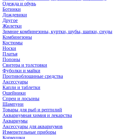
Одежда и обувь
Ботинки
Дождевики
Другое
Жилетки
Зимние комбинезоны, куртки, шубы, шапки, снуды
Комбинезоны
Костюмы
Носки
Платья
Попоны
Свитера и толстовки
Фуболки и майки
Противоблошиные средства
Аксессуары
Капли и таблетки
Ошейники
Спреи и лосьоны
Шампуни
Товары для рыб и рептилий
Аквариумная химия и лекарства
Аквариумы
Аксессуары для аквариумов
Измерительные приборы
Кормушки