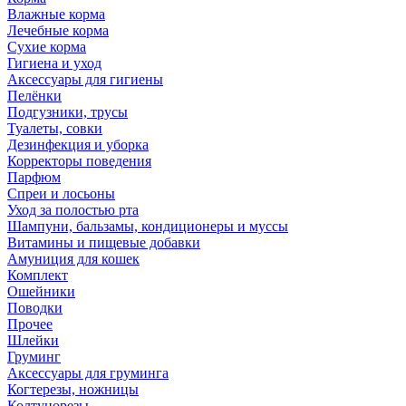
Влажные корма
Лечебные корма
Сухие корма
Гигиена и уход
Аксессуары для гигиены
Пелёнки
Подгузники, трусы
Туалеты, совки
Дезинфекция и уборка
Корректоры поведения
Парфюм
Спреи и лосьоны
Уход за полостью рта
Шампуни, бальзамы, кондиционеры и муссы
Витамины и пищевые добавки
Амуниция для кошек
Комплект
Ошейники
Поводки
Прочее
Шлейки
Груминг
Аксессуары для груминга
Когтерезы, ножницы
Колтунорезы