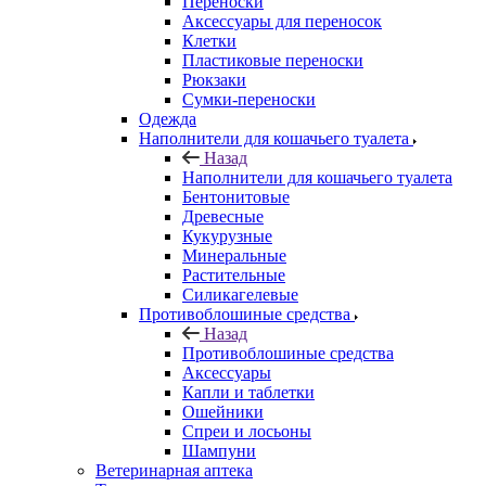
Переноски
Аксессуары для переносок
Клетки
Пластиковые переноски
Рюкзаки
Сумки-переноски
Одежда
Наполнители для кошачьего туалета
Назад
Наполнители для кошачьего туалета
Бентонитовые
Древесные
Кукурузные
Минеральные
Растительные
Силикагелевые
Противоблошиные средства
Назад
Противоблошиные средства
Аксессуары
Капли и таблетки
Ошейники
Спреи и лосьоны
Шампуни
Ветеринарная аптека