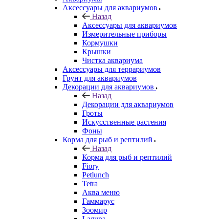
Аксессуары для аквариумов
Назад
Аксессуары для аквариумов
Измерительные приборы
Кормушки
Крышки
Чистка аквариума
Аксессуары для террариумов
Грунт для аквариумов
Декорации для аквариумов
Назад
Декорации для аквариумов
Гроты
Искусственные растения
Фоны
Корма для рыб и рептилий
Назад
Корма для рыб и рептилий
Fiory
Petlunch
Tetra
Аква меню
Гаммарус
Зоомир
Laguna