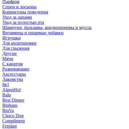
Парфюм
Спреи и лосьоны
Корректоры поведения
Уход за лапами
Уход за полостью рта
Шампуни, бальзамы, кондиционеры и муссы
Витамины и пищевые добавки
Игрушки
Для апортировки
Для грызения
Другие
Мячи
С канатом
Развивающие
Аксессуары
Лакомства
8в1
AlpenHof
Balu
Best Dinner
Biohaus
BraVa
Choco Dog
Compliment
Ferplast