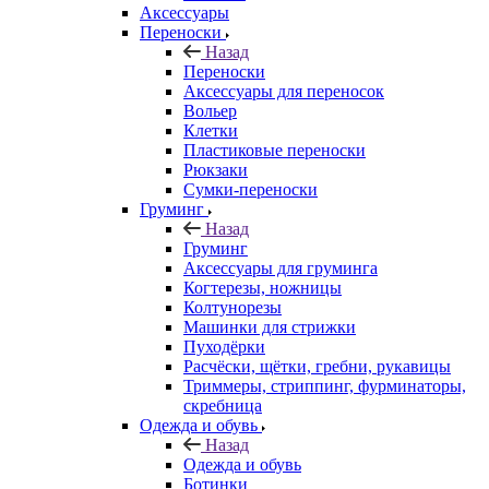
Аксессуары
Переноски
Назад
Переноски
Аксессуары для переносок
Вольер
Клетки
Пластиковые переноски
Рюкзаки
Сумки-переноски
Груминг
Назад
Груминг
Аксессуары для груминга
Когтерезы, ножницы
Колтунорезы
Машинки для стрижки
Пуходёрки
Расчёски, щётки, гребни, рукавицы
Триммеры, стриппинг, фурминаторы,
скребница
Одежда и обувь
Назад
Одежда и обувь
Ботинки