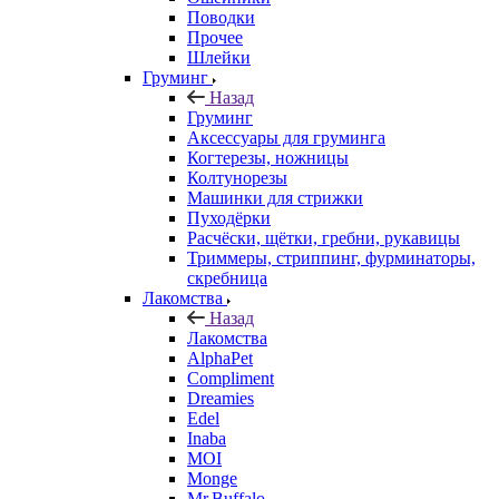
Поводки
Прочее
Шлейки
Груминг
Назад
Груминг
Аксессуары для груминга
Когтерезы, ножницы
Колтунорезы
Машинки для стрижки
Пуходёрки
Расчёски, щётки, гребни, рукавицы
Триммеры, стриппинг, фурминаторы,
скребница
Лакомства
Назад
Лакомства
AlphaPet
Compliment
Dreamies
Edel
Inaba
MOI
Monge
Mr.Buffalo