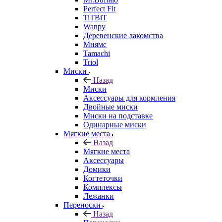
Perfect Fit
TiTBiT
Wanpy
Деревенские лакомства
Мнямс
Tamachi
Triol
Миски
Назад
Миски
Аксессуары для кормления
Двойные миски
Миски на подставке
Одинарные миски
Мягкие места
Назад
Мягкие места
Аксессуары
Домики
Когтеточки
Комплексы
Лежанки
Переноски
Назад