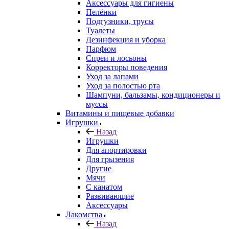
Аксессуары для гигиены
Пелёнки
Подгузники, трусы
Туалеты
Дезинфекция и уборка
Парфюм
Спреи и лосьоны
Корректоры поведения
Уход за лапами
Уход за полостью рта
Шампуни, бальзамы, кондиционеры и
муссы
Витамины и пищевые добавки
Игрушки
Назад
Игрушки
Для апортировки
Для грызения
Другие
Мячи
С канатом
Развивающие
Аксессуары
Лакомства
Назад