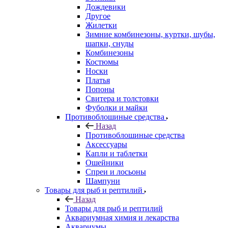
Дождевики
Другое
Жилетки
Зимние комбинезоны, куртки, шубы,
шапки, снуды
Комбинезоны
Костюмы
Носки
Платья
Попоны
Свитера и толстовки
Фуболки и майки
Противоблошиные средства
Назад
Противоблошиные средства
Аксессуары
Капли и таблетки
Ошейники
Спреи и лосьоны
Шампуни
Товары для рыб и рептилий
Назад
Товары для рыб и рептилий
Аквариумная химия и лекарства
Аквариумы