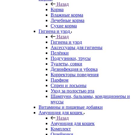
Назад
Корма
Влажные корма
Лечебные корма
Сухие корма
Гигиена и уход
Назад
Гигиена и уход
Аксессуары для гигиены
Пелёнки
Подгузники, трусы
Туалеты, совки
Дезинфекция и уборка
Корректоры поведения
Парфюм
Спреи и лосьоны
Уход за полостью рта
Шампуни, бальзамы, кондиционеры и
муссы
Витамины и пищевые добавки
Амуниция для кошек
Назад
Амуниция для кошек
Комплект
Ошейники