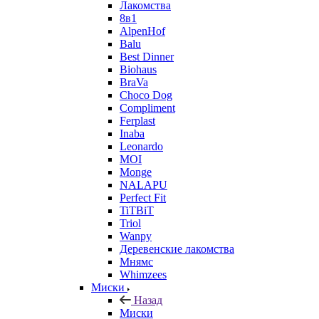
Лакомства
8в1
AlpenHof
Balu
Best Dinner
Biohaus
BraVa
Choco Dog
Compliment
Ferplast
Inaba
Leonardo
MOI
Monge
NALAPU
Perfect Fit
TiTBiT
Triol
Wanpy
Деревенские лакомства
Мнямс
Whimzees
Миски
Назад
Миски