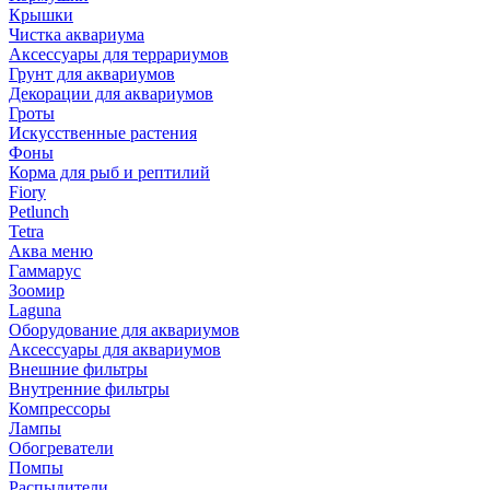
Крышки
Чистка аквариума
Аксессуары для террариумов
Грунт для аквариумов
Декорации для аквариумов
Гроты
Искусственные растения
Фоны
Корма для рыб и рептилий
Fiory
Petlunch
Tetra
Аква меню
Гаммарус
Зоомир
Laguna
Оборудование для аквариумов
Аксессуары для аквариумов
Внешние фильтры
Внутренние фильтры
Компрессоры
Лампы
Обогреватели
Помпы
Распылители