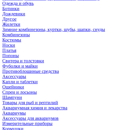
Одежда и обувь
Ботинки
Дождевики
Другое
Жилетки
Зимние комбинезоны, куртки, шубы, шапки, снуды
Комбинезоны
Костюмы
Носки
Платья
Попоны
Свитера и толстовки
Фуболки и майки
Противоблошиные средства
Аксессуары
Капли и таблетки
Ошейники
Спреи и лосьоны
Шампуни
Товары для рыб и рептилий
Аквариумная химия и лекарства
Аквариумы
Аксессуары для аквариумов
Измерительные приборы
Кормушки