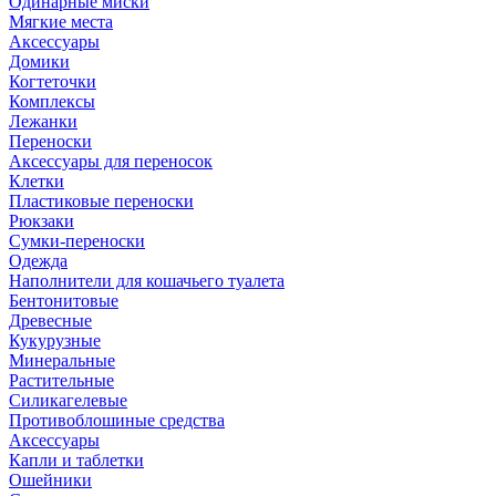
Одинарные миски
Мягкие места
Аксессуары
Домики
Когтеточки
Комплексы
Лежанки
Переноски
Аксессуары для переносок
Клетки
Пластиковые переноски
Рюкзаки
Сумки-переноски
Одежда
Наполнители для кошачьего туалета
Бентонитовые
Древесные
Кукурузные
Минеральные
Растительные
Силикагелевые
Противоблошиные средства
Аксессуары
Капли и таблетки
Ошейники