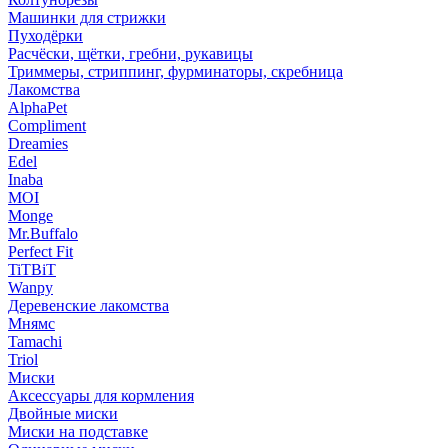
Машинки для стрижки
Пуходёрки
Расчёски, щётки, гребни, рукавицы
Триммеры, стриппинг, фурминаторы, скребница
Лакомства
AlphaPet
Compliment
Dreamies
Edel
Inaba
MOI
Monge
Mr.Buffalo
Perfect Fit
TiTBiT
Wanpy
Деревенские лакомства
Мнямс
Tamachi
Triol
Миски
Аксессуары для кормления
Двойные миски
Миски на подставке