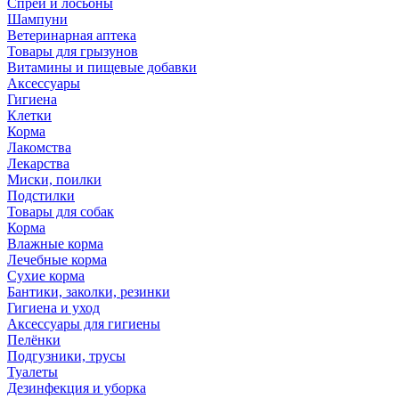
Спреи и лосьоны
Шампуни
Ветеринарная аптека
Товары для грызунов
Витамины и пищевые добавки
Аксессуары
Гигиена
Клетки
Корма
Лакомства
Лекарства
Миски, поилки
Подстилки
Товары для собак
Корма
Влажные корма
Лечебные корма
Сухие корма
Бантики, заколки, резинки
Гигиена и уход
Аксессуары для гигиены
Пелёнки
Подгузники, трусы
Туалеты
Дезинфекция и уборка