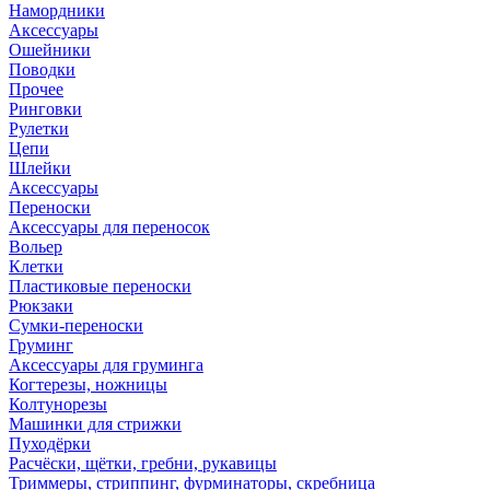
Намордники
Аксессуары
Ошейники
Поводки
Прочее
Ринговки
Рулетки
Цепи
Шлейки
Аксессуары
Переноски
Аксессуары для переносок
Вольер
Клетки
Пластиковые переноски
Рюкзаки
Сумки-переноски
Груминг
Аксессуары для груминга
Когтерезы, ножницы
Колтунорезы
Машинки для стрижки
Пуходёрки
Расчёски, щётки, гребни, рукавицы
Триммеры, стриппинг, фурминаторы, скребница