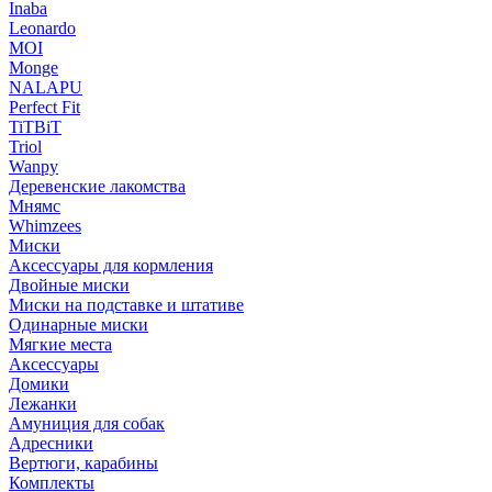
Inaba
Leonardo
MOI
Monge
NALAPU
Perfect Fit
TiTBiT
Triol
Wanpy
Деревенские лакомства
Мнямс
Whimzees
Миски
Аксессуары для кормления
Двойные миски
Миски на подставке и штативе
Одинарные миски
Мягкие места
Аксессуары
Домики
Лежанки
Амуниция для собак
Адресники
Вертюги, карабины
Комплекты