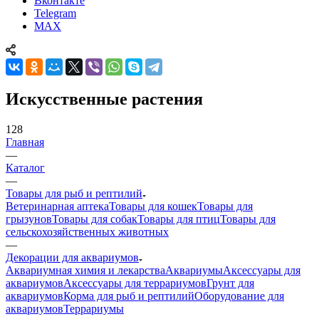
Вконтакте
Telegram
MAX
Искусственные растения
128
Главная
—
Каталог
—
Товары для рыб и рептилий
Ветеринарная аптека
Товары для кошек
Товары для
грызунов
Товары для собак
Товары для птиц
Товары для
сельскохозяйственных животных
—
Декорации для аквариумов
Аквариумная химия и лекарства
Аквариумы
Аксессуары для
аквариумов
Аксессуары для террариумов
Грунт для
аквариумов
Корма для рыб и рептилий
Оборудование для
аквариумов
Террариумы