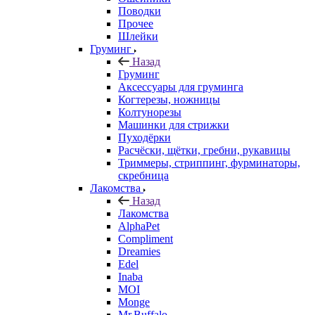
Поводки
Прочее
Шлейки
Груминг
Назад
Груминг
Аксессуары для груминга
Когтерезы, ножницы
Колтунорезы
Машинки для стрижки
Пуходёрки
Расчёски, щётки, гребни, рукавицы
Триммеры, стриппинг, фурминаторы,
скребница
Лакомства
Назад
Лакомства
AlphaPet
Compliment
Dreamies
Edel
Inaba
MOI
Monge
Mr.Buffalo