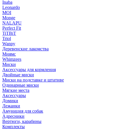
Inaba
Leonardo
MOI
Monge
NALAPU
Perfect Fit
TiTBiT
Triol
Wanpy
Деревенские лакомства
Мнямс
Whimzees
Миски
Аксессуары для кормления
Двойные миски
Миски на подставке и штативе
Одинарные миски
Мягкие места
Аксессуары
Домики
Лежанки
Амуниция для собак
Адресники
Вертюги, карабины
Комплекты