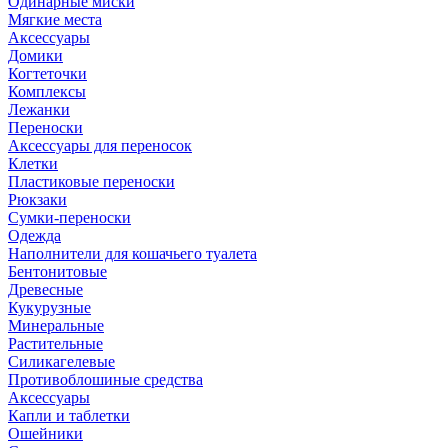
Одинарные миски
Мягкие места
Аксессуары
Домики
Когтеточки
Комплексы
Лежанки
Переноски
Аксессуары для переносок
Клетки
Пластиковые переноски
Рюкзаки
Сумки-переноски
Одежда
Наполнители для кошачьего туалета
Бентонитовые
Древесные
Кукурузные
Минеральные
Растительные
Силикагелевые
Противоблошиные средства
Аксессуары
Капли и таблетки
Ошейники