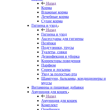
Назад
Корма
Влажные корма
Лечебные корма
Сухие корма
Гигиена и уход
Назад
Гигиена и уход
Аксессуары для гигиены
Пелёнки
Подгузники, трусы
Туалеты, совки
Дезинфекция и уборка
Корректоры поведения
Парфюм
Спреи и лосьоны
Уход за полостью рта
Шампуни, бальзамы, кондиционеры и
муссы
Витамины и пищевые добавки
Амуниция для кошек
Назад
Амуниция для кошек
Комплект
Ошейники