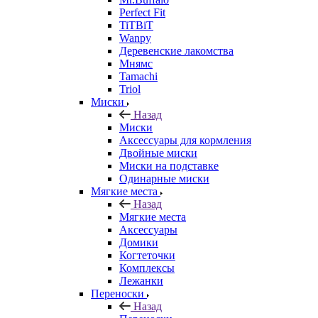
Perfect Fit
TiTBiT
Wanpy
Деревенские лакомства
Мнямс
Tamachi
Triol
Миски
Назад
Миски
Аксессуары для кормления
Двойные миски
Миски на подставке
Одинарные миски
Мягкие места
Назад
Мягкие места
Аксессуары
Домики
Когтеточки
Комплексы
Лежанки
Переноски
Назад