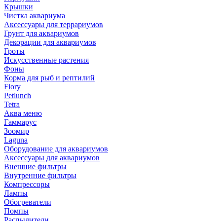
Крышки
Чистка аквариума
Аксессуары для террариумов
Грунт для аквариумов
Декорации для аквариумов
Гроты
Искусственные растения
Фоны
Корма для рыб и рептилий
Fiory
Petlunch
Tetra
Аква меню
Гаммарус
Зоомир
Laguna
Оборудование для аквариумов
Аксессуары для аквариумов
Внешние фильтры
Внутренние фильтры
Компрессоры
Лампы
Обогреватели
Помпы
Распылители