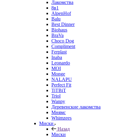
Лакомства
8в1
AlpenHof
Balu
Best Dinner
Biohaus
BraVa
Choco Dog
Compliment
Ferplast
Inaba
Leonardo
MOI
Monge
NALAPU
Perfect Fit
TiTBiT
Triol
Wanpy
Деревенские лакомства
Мнямс
Whimzees
Миски
Назад
Миски