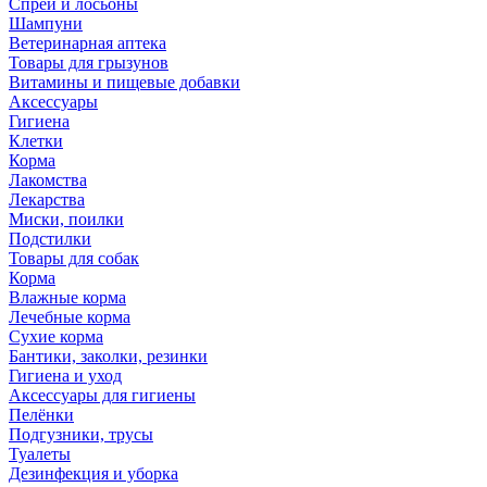
Спреи и лосьоны
Шампуни
Ветеринарная аптека
Товары для грызунов
Витамины и пищевые добавки
Аксессуары
Гигиена
Клетки
Корма
Лакомства
Лекарства
Миски, поилки
Подстилки
Товары для собак
Корма
Влажные корма
Лечебные корма
Сухие корма
Бантики, заколки, резинки
Гигиена и уход
Аксессуары для гигиены
Пелёнки
Подгузники, трусы
Туалеты
Дезинфекция и уборка