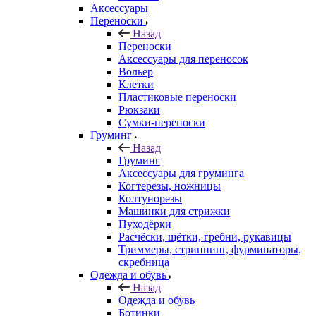
Аксессуары
Переноски
Назад
Переноски
Аксессуары для переносок
Вольер
Клетки
Пластиковые переноски
Рюкзаки
Сумки-переноски
Груминг
Назад
Груминг
Аксессуары для груминга
Когтерезы, ножницы
Колтунорезы
Машинки для стрижки
Пуходёрки
Расчёски, щётки, гребни, рукавицы
Триммеры, стриппинг, фурминаторы,
скребница
Одежда и обувь
Назад
Одежда и обувь
Ботинки