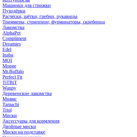
Машинки для стрижки
Пуходёрки
Расчёски, щётки, гребни, рукавицы
Триммеры, стриппинг, фурминаторы, скребница
Лакомства
AlphaPet
Compliment
Dreamies
Edel
Inaba
MOI
Monge
Mr.Buffalo
Perfect Fit
TiTBiT
Wanpy
Деревенские лакомства
Мнямс
Tamachi
Triol
Миски
Аксессуары для кормления
Двойные миски
Миски на подставке