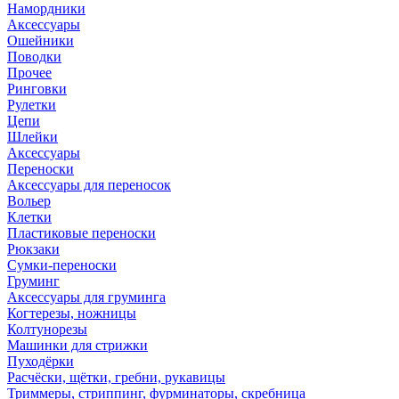
Намордники
Аксессуары
Ошейники
Поводки
Прочее
Ринговки
Рулетки
Цепи
Шлейки
Аксессуары
Переноски
Аксессуары для переносок
Вольер
Клетки
Пластиковые переноски
Рюкзаки
Сумки-переноски
Груминг
Аксессуары для груминга
Когтерезы, ножницы
Колтунорезы
Машинки для стрижки
Пуходёрки
Расчёски, щётки, гребни, рукавицы
Триммеры, стриппинг, фурминаторы, скребница