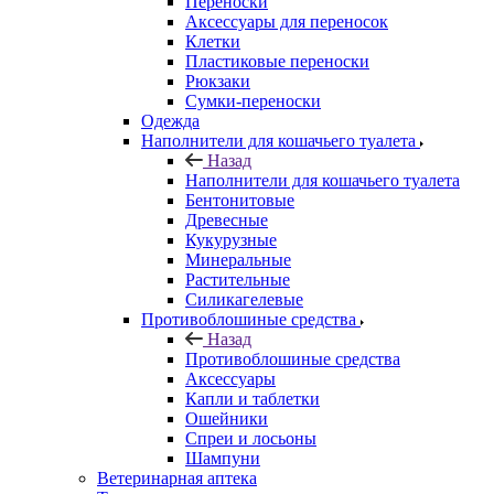
Переноски
Аксессуары для переносок
Клетки
Пластиковые переноски
Рюкзаки
Сумки-переноски
Одежда
Наполнители для кошачьего туалета
Назад
Наполнители для кошачьего туалета
Бентонитовые
Древесные
Кукурузные
Минеральные
Растительные
Силикагелевые
Противоблошиные средства
Назад
Противоблошиные средства
Аксессуары
Капли и таблетки
Ошейники
Спреи и лосьоны
Шампуни
Ветеринарная аптека