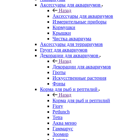
Аксессуары для аквариумов
Назад
Аксессуары для аквариумов
Измерительные приборы
Кормушки
Крышки
Чистка аквариума
Аксессуары для террариумов
Грунт для аквариумов
Декорации для аквариумов
Назад
Декорации для аквариумов
Гроты
Искусственные растения
Фоны
Корма для рыб и рептилий
Назад
Корма для рыб и рептилий
Fiory
Petlunch
Tetra
Аква меню
Гаммарус
Зоомир
Laguna