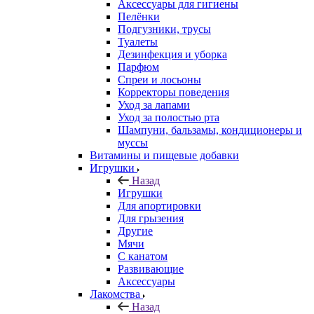
Аксессуары для гигиены
Пелёнки
Подгузники, трусы
Туалеты
Дезинфекция и уборка
Парфюм
Спреи и лосьоны
Корректоры поведения
Уход за лапами
Уход за полостью рта
Шампуни, бальзамы, кондиционеры и
муссы
Витамины и пищевые добавки
Игрушки
Назад
Игрушки
Для апортировки
Для грызения
Другие
Мячи
С канатом
Развивающие
Аксессуары
Лакомства
Назад