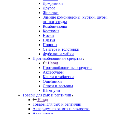
Дождевики
Другое
Жилетки
Зимние комбинезоны, куртки, шубы,
шапки, снуды
Комбинезоны
Костюмы
Носки
Платья
Попоны
Свитера и толстовки
Фуболки и майки
Противоблошиные средства
Назад
Противоблошиные средства
Аксессуары
Капли и таблетки
Ошейники
Спреи и лосьоны
Шампуни
Товары для рыб и рептилий
Назад
Товары для рыб и рептилий
Аквариумная химия и лекарства
Аквариумы