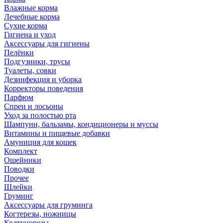
Влажные корма
Лечебные корма
Сухие корма
Гигиена и уход
Аксессуары для гигиены
Пелёнки
Подгузники, трусы
Туалеты, совки
Дезинфекция и уборка
Корректоры поведения
Парфюм
Спреи и лосьоны
Уход за полостью рта
Шампуни, бальзамы, кондиционеры и муссы
Витамины и пищевые добавки
Амуниция для кошек
Комплект
Ошейники
Поводки
Прочее
Шлейки
Груминг
Аксессуары для груминга
Когтерезы, ножницы
Колтунорезы