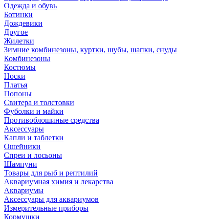
Одежда и обувь
Ботинки
Дождевики
Другое
Жилетки
Зимние комбинезоны, куртки, шубы, шапки, снуды
Комбинезоны
Костюмы
Носки
Платья
Попоны
Свитера и толстовки
Фуболки и майки
Противоблошиные средства
Аксессуары
Капли и таблетки
Ошейники
Спреи и лосьоны
Шампуни
Товары для рыб и рептилий
Аквариумная химия и лекарства
Аквариумы
Аксессуары для аквариумов
Измерительные приборы
Кормушки