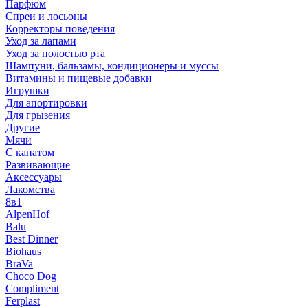
Парфюм
Спреи и лосьоны
Корректоры поведения
Уход за лапами
Уход за полостью рта
Шампуни, бальзамы, кондиционеры и муссы
Витамины и пищевые добавки
Игрушки
Для апортировки
Для грызения
Другие
Мячи
С канатом
Развивающие
Аксессуары
Лакомства
8в1
AlpenHof
Balu
Best Dinner
Biohaus
BraVa
Choco Dog
Compliment
Ferplast