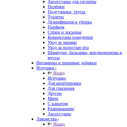
Аксессуары для гигиены
Пелёнки
Подгузники, трусы
Туалеты
Дезинфекция и уборка
Парфюм
Спреи и лосьоны
Корректоры поведения
Уход за лапами
Уход за полостью рта
Шампуни, бальзамы, кондиционеры и
муссы
Витамины и пищевые добавки
Игрушки
Назад
Игрушки
Для апортировки
Для грызения
Другие
Мячи
С канатом
Развивающие
Аксессуары
Лакомства
Назад