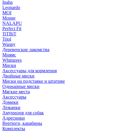
Inaba
Leonardo
MOI
Monge
NALAPU
Perfect Fit
TiTBiT
Triol
Wanpy
Деревенские лакомства
Мнямс
Whimzees
Миски
Аксессуары для кормления
Двойные миски
Миски на подставке и штативе
Одинарные миски
Мягкие места
Аксессуары
Домики
Лежанки
Амуниция для собак
Адресники
Вертюги, карабины
Комплекты