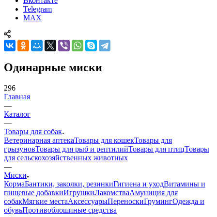
Вконтакте
Telegram
MAX
Одинарные миски
296
Главная
—
Каталог
—
Товары для собак
Ветеринарная аптека
Товары для кошек
Товары для
грызунов
Товары для рыб и рептилий
Товары для птиц
Товары
для сельскохозяйственных животных
—
Миски
Корма
Бантики, заколки, резинки
Гигиена и уход
Витамины и
пищевые добавки
Игрушки
Лакомства
Амуниция для
собак
Мягкие места
Аксессуары
Переноски
Груминг
Одежда и
обувь
Противоблошиные средства