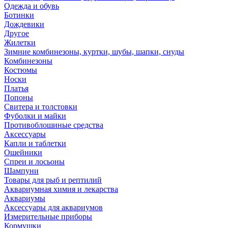
Одежда и обувь
Ботинки
Дождевики
Другое
Жилетки
Зимние комбинезоны, куртки, шубы, шапки, снуды
Комбинезоны
Костюмы
Носки
Платья
Попоны
Свитера и толстовки
Фуболки и майки
Противоблошиные средства
Аксессуары
Капли и таблетки
Ошейники
Спреи и лосьоны
Шампуни
Товары для рыб и рептилий
Аквариумная химия и лекарства
Аквариумы
Аксессуары для аквариумов
Измерительные приборы
Кормушки