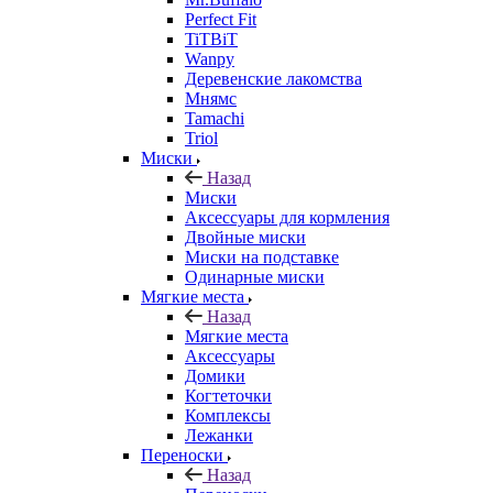
Perfect Fit
TiTBiT
Wanpy
Деревенские лакомства
Мнямс
Tamachi
Triol
Миски
Назад
Миски
Аксессуары для кормления
Двойные миски
Миски на подставке
Одинарные миски
Мягкие места
Назад
Мягкие места
Аксессуары
Домики
Когтеточки
Комплексы
Лежанки
Переноски
Назад