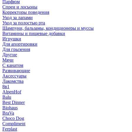
Парфюм
Спреи и лосьоны
Корректоры поведения
Уход за лапами
Уход за полостью рта
Шампуни, бальзамы, кондиционеры и муссы
Витамины и пищевые добавки
Игрушки
Для апортировки
Для грызения
Другие
Мячи
С канатом
Развивающие
Аксессуары
Лакомства
8в1
AlpenHof
Balu
Best Dinner
Biohaus
BraVa
Choco Dog
Compliment
Ferplast