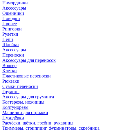
Намордники
Аксессуары
Ошейники
Поводки
Прочее
Ринговки
Рулетки
Цепи
Шлейки
Аксессуары
Переноски
Аксессуары для переносок
Вольер
Клетки
Пластиковые переноски
Рюкзаки
Сумки-переноски
Груминг
Аксессуары для груминга
Когтерезы, ножницы
Колтунорезы
Машинки для стрижки
Пуходёрки
Расчёски, щётки, гребни, рукавицы
Триммеры, стриппинг, фурминаторы, скребница