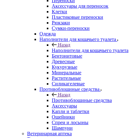
Переноски
Аксессуары для переносок
Клетки
Пластиковые переноски
Рюкзаки
Сумки-переноски
Одежда
Наполнители для кошачьего туалета
Назад
Наполнители для кошачьего туалета
Бентонитовые
Древесные
Кукурузные
Минеральные
Растительные
Силикагелевые
Противоблошиные средства
Назад
Противоблошиные средства
Аксессуары
Капли и таблетки
Ошейники
Спреи и лосьоны
Шампуни
Ветеринарная аптека