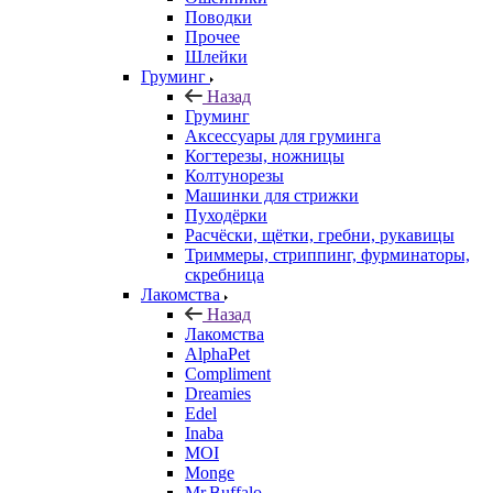
Поводки
Прочее
Шлейки
Груминг
Назад
Груминг
Аксессуары для груминга
Когтерезы, ножницы
Колтунорезы
Машинки для стрижки
Пуходёрки
Расчёски, щётки, гребни, рукавицы
Триммеры, стриппинг, фурминаторы,
скребница
Лакомства
Назад
Лакомства
AlphaPet
Compliment
Dreamies
Edel
Inaba
MOI
Monge
Mr.Buffalo