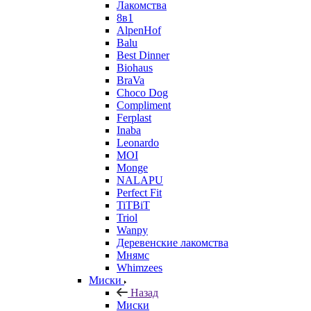
Лакомства
8в1
AlpenHof
Balu
Best Dinner
Biohaus
BraVa
Choco Dog
Compliment
Ferplast
Inaba
Leonardo
MOI
Monge
NALAPU
Perfect Fit
TiTBiT
Triol
Wanpy
Деревенские лакомства
Мнямс
Whimzees
Миски
Назад
Миски