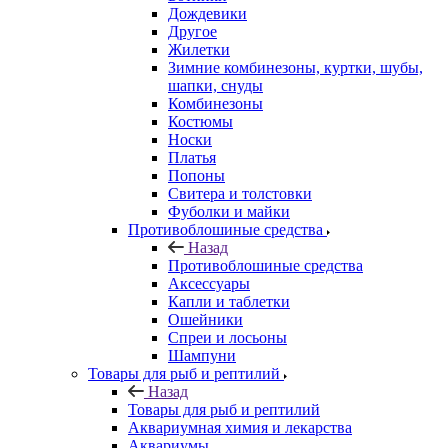
Дождевики
Другое
Жилетки
Зимние комбинезоны, куртки, шубы,
шапки, снуды
Комбинезоны
Костюмы
Носки
Платья
Попоны
Свитера и толстовки
Фуболки и майки
Противоблошиные средства
Назад
Противоблошиные средства
Аксессуары
Капли и таблетки
Ошейники
Спреи и лосьоны
Шампуни
Товары для рыб и рептилий
Назад
Товары для рыб и рептилий
Аквариумная химия и лекарства
Аквариумы