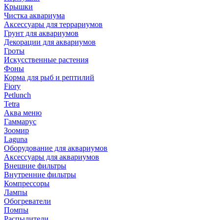
Крышки
Чистка аквариума
Аксессуары для террариумов
Грунт для аквариумов
Декорации для аквариумов
Гроты
Искусственные растения
Фоны
Корма для рыб и рептилий
Fiory
Petlunch
Tetra
Аква меню
Гаммарус
Зоомир
Laguna
Оборудование для аквариумов
Аксессуары для аквариумов
Внешние фильтры
Внутренние фильтры
Компрессоры
Лампы
Обогреватели
Помпы
Распылители