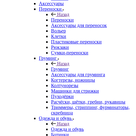
Аксессуары
Переноски
Назад
Переноски
Аксессуары для переносок
Вольер
Клетки
Пластиковые переноски
Рюкзаки
Сумки-переноски
Груминг
Назад
Груминг
Аксессуары для груминга
Когтерезы, ножницы
Колтунорезы
Машинки для стрижки
Пуходёрки
Расчёски, щётки, гребни, рукавицы
Триммеры, стриппинг, фурминаторы,
скребница
Одежда и обувь
Назад
Одежда и обувь
Ботинки