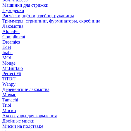
Машинки для стрижки
Пуходёрки
Расчёски, щётки, гребни, рукавицы
Триммеры, стриппинг, фурминаторы, скребница
Лакомства
AlphaPet
Compliment
Dreamies
Edel
Inaba
MOI
Monge
Mr.Buffalo
Perfect Fit
TiTBiT
Wanpy
Деревенские лакомства
Мнямс
Tamachi
Triol
Миски
Аксессуары для кормления
Двойные миски
Миски на подставке