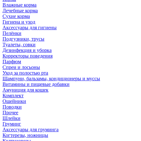
Влажные корма
Лечебные корма
Сухие корма
Гигиена и уход
Аксессуары для гигиены
Пелёнки
Подгузники, трусы
Туалеты, совки
Дезинфекция и уборка
Корректоры поведения
Парфюм
Спреи и лосьоны
Уход за полостью рта
Шампуни, бальзамы, кондиционеры и муссы
Витамины и пищевые добавки
Амуниция для кошек
Комплект
Ошейники
Поводки
Прочее
Шлейки
Груминг
Аксессуары для груминга
Когтерезы, ножницы
Колтунорезы