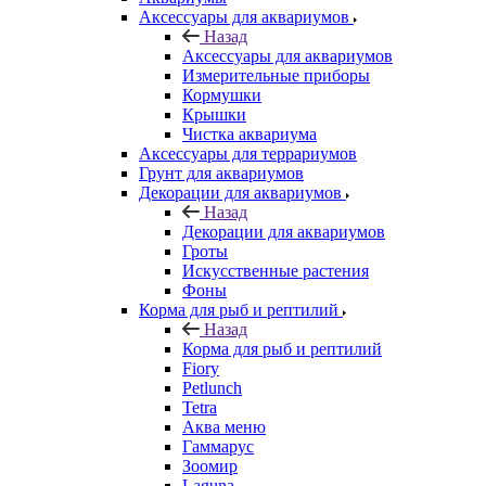
Аксессуары для аквариумов
Назад
Аксессуары для аквариумов
Измерительные приборы
Кормушки
Крышки
Чистка аквариума
Аксессуары для террариумов
Грунт для аквариумов
Декорации для аквариумов
Назад
Декорации для аквариумов
Гроты
Искусственные растения
Фоны
Корма для рыб и рептилий
Назад
Корма для рыб и рептилий
Fiory
Petlunch
Tetra
Аква меню
Гаммарус
Зоомир
Laguna