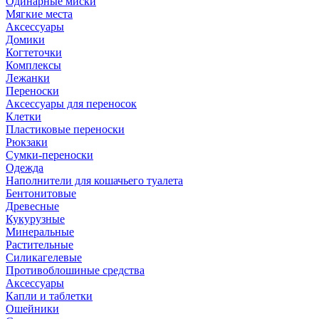
Одинарные миски
Мягкие места
Аксессуары
Домики
Когтеточки
Комплексы
Лежанки
Переноски
Аксессуары для переносок
Клетки
Пластиковые переноски
Рюкзаки
Сумки-переноски
Одежда
Наполнители для кошачьего туалета
Бентонитовые
Древесные
Кукурузные
Минеральные
Растительные
Силикагелевые
Противоблошиные средства
Аксессуары
Капли и таблетки
Ошейники