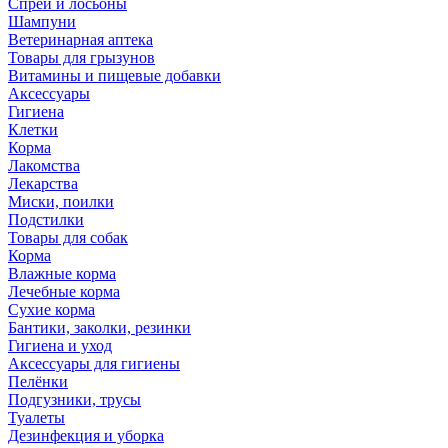
Спреи и лосьоны
Шампуни
Ветеринарная аптека
Товары для грызунов
Витамины и пищевые добавки
Аксессуары
Гигиена
Клетки
Корма
Лакомства
Лекарства
Миски, поилки
Подстилки
Товары для собак
Корма
Влажные корма
Лечебные корма
Сухие корма
Бантики, заколки, резинки
Гигиена и уход
Аксессуары для гигиены
Пелёнки
Подгузники, трусы
Туалеты
Дезинфекция и уборка