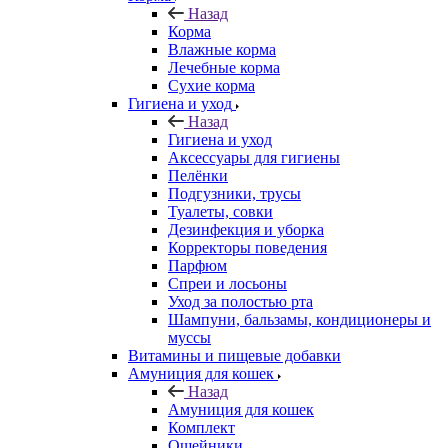
Назад
Корма
Влажные корма
Лечебные корма
Сухие корма
Гигиена и уход
Назад
Гигиена и уход
Аксессуары для гигиены
Пелёнки
Подгузники, трусы
Туалеты, совки
Дезинфекция и уборка
Корректоры поведения
Парфюм
Спреи и лосьоны
Уход за полостью рта
Шампуни, бальзамы, кондиционеры и
муссы
Витамины и пищевые добавки
Амуниция для кошек
Назад
Амуниция для кошек
Комплект
Ошейники