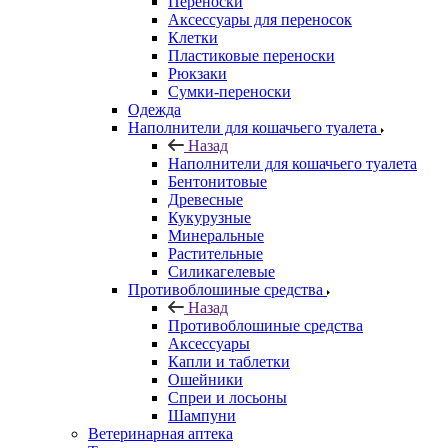
Переноски
Аксессуары для переносок
Клетки
Пластиковые переноски
Рюкзаки
Сумки-переноски
Одежда
Наполнители для кошачьего туалета
Назад
Наполнители для кошачьего туалета
Бентонитовые
Древесные
Кукурузные
Минеральные
Растительные
Силикагелевые
Противоблошиные средства
Назад
Противоблошиные средства
Аксессуары
Капли и таблетки
Ошейники
Спреи и лосьоны
Шампуни
Ветеринарная аптека