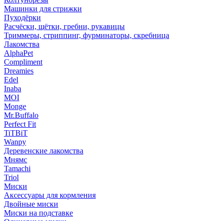
Машинки для стрижки
Пуходёрки
Расчёски, щётки, гребни, рукавицы
Триммеры, стриппинг, фурминаторы, скребница
Лакомства
AlphaPet
Compliment
Dreamies
Edel
Inaba
MOI
Monge
Mr.Buffalo
Perfect Fit
TiTBiT
Wanpy
Деревенские лакомства
Мнямс
Tamachi
Triol
Миски
Аксессуары для кормления
Двойные миски
Миски на подставке