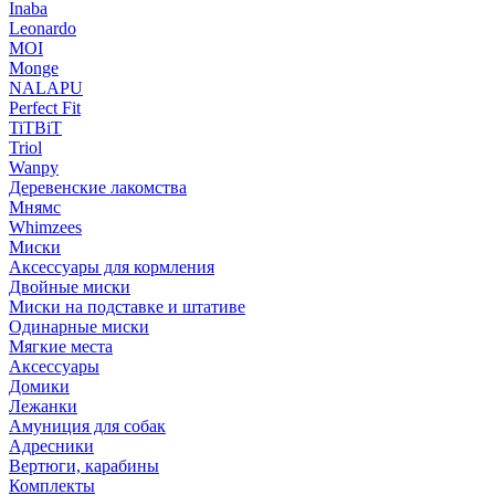
Inaba
Leonardo
MOI
Monge
NALAPU
Perfect Fit
TiTBiT
Triol
Wanpy
Деревенские лакомства
Мнямс
Whimzees
Миски
Аксессуары для кормления
Двойные миски
Миски на подставке и штативе
Одинарные миски
Мягкие места
Аксессуары
Домики
Лежанки
Амуниция для собак
Адресники
Вертюги, карабины
Комплекты