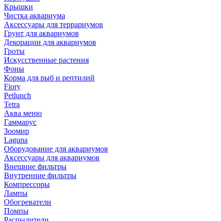
Крышки
Чистка аквариума
Аксессуары для террариумов
Грунт для аквариумов
Декорации для аквариумов
Гроты
Искусственные растения
Фоны
Корма для рыб и рептилий
Fiory
Petlunch
Tetra
Аква меню
Гаммарус
Зоомир
Laguna
Оборудование для аквариумов
Аксессуары для аквариумов
Внешние фильтры
Внутренние фильтры
Компрессоры
Лампы
Обогреватели
Помпы
Распылители