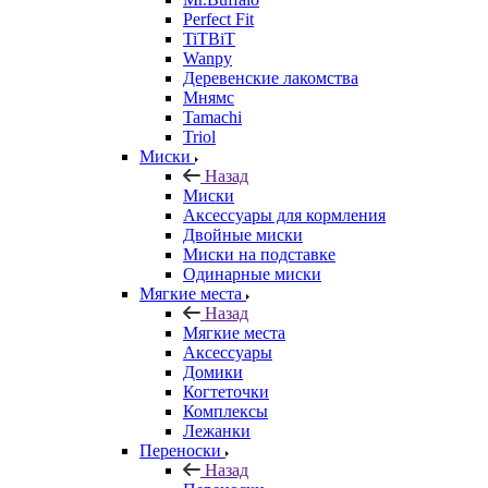
Perfect Fit
TiTBiT
Wanpy
Деревенские лакомства
Мнямс
Tamachi
Triol
Миски
Назад
Миски
Аксессуары для кормления
Двойные миски
Миски на подставке
Одинарные миски
Мягкие места
Назад
Мягкие места
Аксессуары
Домики
Когтеточки
Комплексы
Лежанки
Переноски
Назад