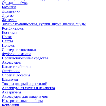
Одежда и обувь
Ботинки
Дождевики
Другое
Жилетки
Зимние комбинезоны, куртки, шубы, шапки, снуды
Комбинезоны
Костюмы
Носки
Платья
Попоны
Свитера и толстовки
Фуболки и майки
Противоблошиные средства
Аксессуары
Капли и таблетки
Ошейники
Спреи и лосьоны
Шампуни
Товары для рыб и рептилий
Аквариумная химия и лекарства
Аквариумы
Аксессуары для аквариумов
Измерительные приборы
Кормушки