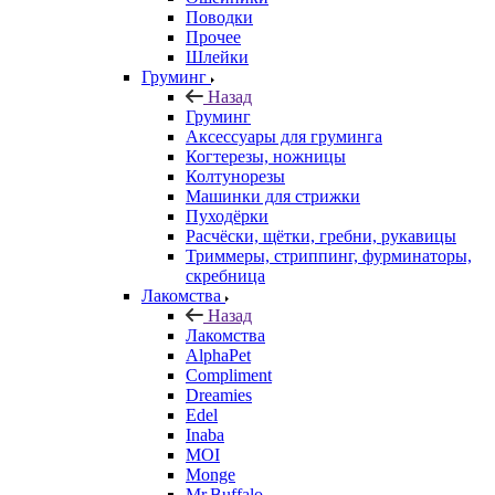
Поводки
Прочее
Шлейки
Груминг
Назад
Груминг
Аксессуары для груминга
Когтерезы, ножницы
Колтунорезы
Машинки для стрижки
Пуходёрки
Расчёски, щётки, гребни, рукавицы
Триммеры, стриппинг, фурминаторы,
скребница
Лакомства
Назад
Лакомства
AlphaPet
Compliment
Dreamies
Edel
Inaba
MOI
Monge
Mr.Buffalo