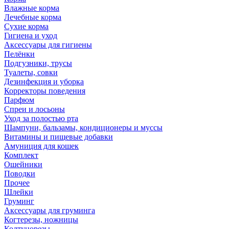
Влажные корма
Лечебные корма
Сухие корма
Гигиена и уход
Аксессуары для гигиены
Пелёнки
Подгузники, трусы
Туалеты, совки
Дезинфекция и уборка
Корректоры поведения
Парфюм
Спреи и лосьоны
Уход за полостью рта
Шампуни, бальзамы, кондиционеры и муссы
Витамины и пищевые добавки
Амуниция для кошек
Комплект
Ошейники
Поводки
Прочее
Шлейки
Груминг
Аксессуары для груминга
Когтерезы, ножницы
Колтунорезы