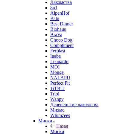
Лакомства
8в1
AlpenHof
Balu
Best Dinner
Biohaus
BraVa
Choco Dog
Compliment
Ferplast
Inaba
Leonardo
MOI
Monge
NALAPU
Perfect Fit
TiTBiT
Triol
Wanpy
Деревенские лакомства
Мнямс
Whimzees
Миски
Назад
Миски