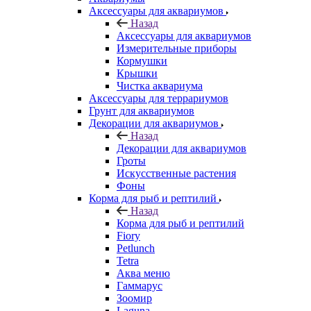
Аксессуары для аквариумов
Назад
Аксессуары для аквариумов
Измерительные приборы
Кормушки
Крышки
Чистка аквариума
Аксессуары для террариумов
Грунт для аквариумов
Декорации для аквариумов
Назад
Декорации для аквариумов
Гроты
Искусственные растения
Фоны
Корма для рыб и рептилий
Назад
Корма для рыб и рептилий
Fiory
Petlunch
Tetra
Аква меню
Гаммарус
Зоомир
Laguna