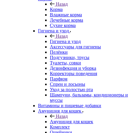
Назад
Корма
Влажные корма
Лечебные корма
Сухие корма
Гигиена и уход
Назад
Гигиена и уход
Аксессуары для гигиены
Пелёнки
Подгузники, трусы
Туалеты, совки
Дезинфекция и уборка
Корректоры поведения
Парфюм
Спреи и лосьоны
Уход за полостью рта
Шампуни, бальзамы, кондиционеры и
муссы
Витамины и пищевые добавки
Амуниция для кошек
Назад
Амуниция для кошек
Комплект
Ошейники