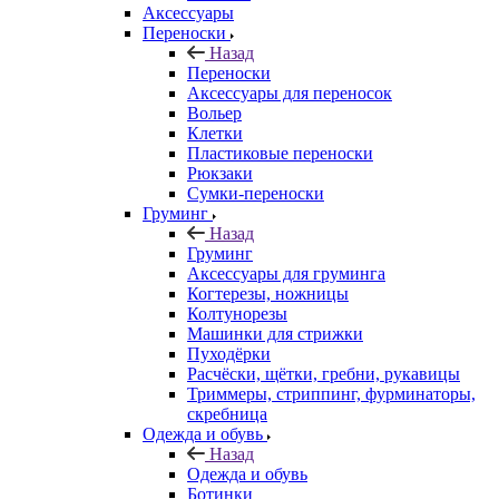
Аксессуары
Переноски
Назад
Переноски
Аксессуары для переносок
Вольер
Клетки
Пластиковые переноски
Рюкзаки
Сумки-переноски
Груминг
Назад
Груминг
Аксессуары для груминга
Когтерезы, ножницы
Колтунорезы
Машинки для стрижки
Пуходёрки
Расчёски, щётки, гребни, рукавицы
Триммеры, стриппинг, фурминаторы,
скребница
Одежда и обувь
Назад
Одежда и обувь
Ботинки