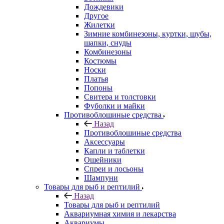
Дождевики
Другое
Жилетки
Зимние комбинезоны, куртки, шубы,
шапки, снуды
Комбинезоны
Костюмы
Носки
Платья
Попоны
Свитера и толстовки
Фуболки и майки
Противоблошиные средства
Назад
Противоблошиные средства
Аксессуары
Капли и таблетки
Ошейники
Спреи и лосьоны
Шампуни
Товары для рыб и рептилий
Назад
Товары для рыб и рептилий
Аквариумная химия и лекарства
Аквариумы