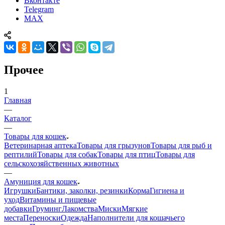
Вконтакте
Telegram
MAX
Прочее
1
Главная
—
Каталог
—
Товары для кошек
Ветеринарная аптека
Товары для грызунов
Товары для рыб и
рептилий
Товары для собак
Товары для птиц
Товары для
сельскохозяйственных животных
—
Амуниция для кошек
Игрушки
Бантики, заколки, резинки
Корма
Гигиена и
уход
Витамины и пищевые
добавки
Груминг
Лакомства
Миски
Мягкие
места
Переноски
Одежда
Наполнители для кошачьего