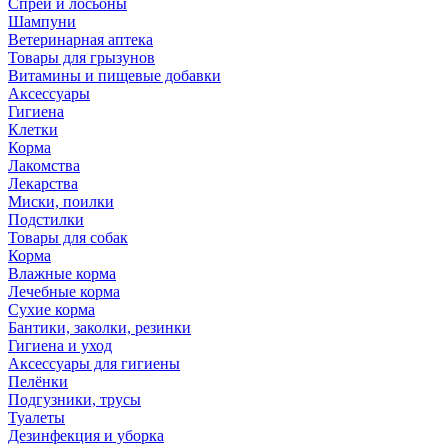
Спреи и лосьоны
Шампуни
Ветеринарная аптека
Товары для грызунов
Витамины и пищевые добавки
Аксессуары
Гигиена
Клетки
Корма
Лакомства
Лекарства
Миски, поилки
Подстилки
Товары для собак
Корма
Влажные корма
Лечебные корма
Сухие корма
Бантики, заколки, резинки
Гигиена и уход
Аксессуары для гигиены
Пелёнки
Подгузники, трусы
Туалеты
Дезинфекция и уборка