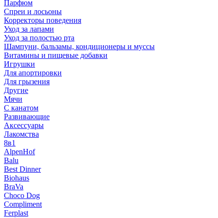
Парфюм
Спреи и лосьоны
Корректоры поведения
Уход за лапами
Уход за полостью рта
Шампуни, бальзамы, кондиционеры и муссы
Витамины и пищевые добавки
Игрушки
Для апортировки
Для грызения
Другие
Мячи
С канатом
Развивающие
Аксессуары
Лакомства
8в1
AlpenHof
Balu
Best Dinner
Biohaus
BraVa
Choco Dog
Compliment
Ferplast