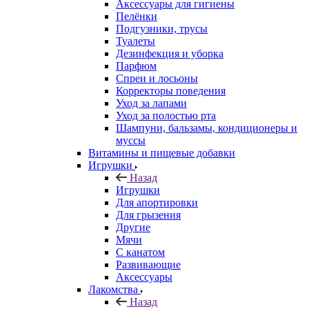
Аксессуары для гигиены
Пелёнки
Подгузники, трусы
Туалеты
Дезинфекция и уборка
Парфюм
Спреи и лосьоны
Корректоры поведения
Уход за лапами
Уход за полостью рта
Шампуни, бальзамы, кондиционеры и
муссы
Витамины и пищевые добавки
Игрушки
Назад
Игрушки
Для апортировки
Для грызения
Другие
Мячи
С канатом
Развивающие
Аксессуары
Лакомства
Назад