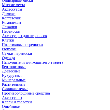
Одинарные миски
Мягкие места
Аксессуары
Домики
Когтеточки
Комплексы
Лежанки
Переноски
Аксессуары для переносок
Клетки
Пластиковые переноски
Рюкзаки
Сумки-переноски
Одежда
Наполнители для кошачьего туалета
Бентонитовые
Древесные
Кукурузные
Минеральные
Растительные
Силикагелевые
Противоблошиные средства
Аксессуары
Капли и таблетки
Ошейники