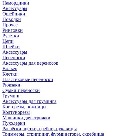
Намордники
Аксессуары
Ошейники
Поводки
Прочее
Ринговки
Рулетки
Цепи
Шлейки
Аксессуары
Переноски
Аксессуары для переносок
Вольер
Клетки
Пластиковые переноски
Рюкзаки
Сумки-переноски
Груминг
Аксессуары для груминга
Когтерезы, ножницы
Колтунорезы
Машинки для стрижки
Пуходёрки
Расчёски, щётки, гребни, рукавицы
Триммеры, стриппинг, фурминаторы, скребница