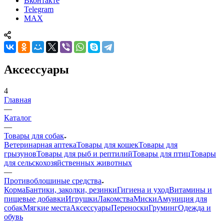
Вконтакте
Telegram
MAX
Аксессуары
4
Главная
—
Каталог
—
Товары для собак
Ветеринарная аптека
Товары для кошек
Товары для
грызунов
Товары для рыб и рептилий
Товары для птиц
Товары
для сельскохозяйственных животных
—
Противоблошиные средства
Корма
Бантики, заколки, резинки
Гигиена и уход
Витамины и
пищевые добавки
Игрушки
Лакомства
Миски
Амуниция для
собак
Мягкие места
Аксессуары
Переноски
Груминг
Одежда и
обувь