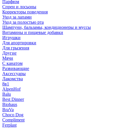
Парфюм
Спреи и лосьоны
Корректоры поведения
Уход за лапами
Уход за полостью рта
Шампуни, бальзамы, кондиционеры и муссы
Витамины и пищевые добавки
Игрушки
Для апортировки
Для грызения
Другие
Мячи
С канатом
Развивающие
Аксессуары
Лакомства
8в1
AlpenHof
Balu
Best Dinner
Biohaus
BraVa
Choco Dog
Compliment
Ferplast