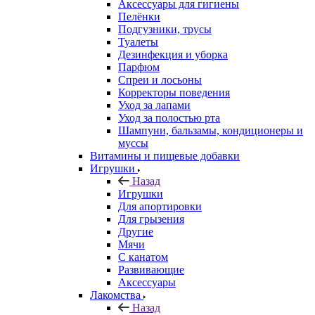
Аксессуары для гигиены
Пелёнки
Подгузники, трусы
Туалеты
Дезинфекция и уборка
Парфюм
Спреи и лосьоны
Корректоры поведения
Уход за лапами
Уход за полостью рта
Шампуни, бальзамы, кондиционеры и
муссы
Витамины и пищевые добавки
Игрушки
Назад
Игрушки
Для апортировки
Для грызения
Другие
Мячи
С канатом
Развивающие
Аксессуары
Лакомства
Назад