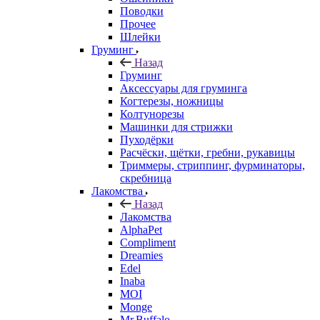
Поводки
Прочее
Шлейки
Груминг
Назад
Груминг
Аксессуары для груминга
Когтерезы, ножницы
Колтунорезы
Машинки для стрижки
Пуходёрки
Расчёски, щётки, гребни, рукавицы
Триммеры, стриппинг, фурминаторы,
скребница
Лакомства
Назад
Лакомства
AlphaPet
Compliment
Dreamies
Edel
Inaba
MOI
Monge
Mr.Buffalo