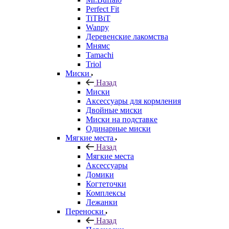
Perfect Fit
TiTBiT
Wanpy
Деревенские лакомства
Мнямс
Tamachi
Triol
Миски
Назад
Миски
Аксессуары для кормления
Двойные миски
Миски на подставке
Одинарные миски
Мягкие места
Назад
Мягкие места
Аксессуары
Домики
Когтеточки
Комплексы
Лежанки
Переноски
Назад