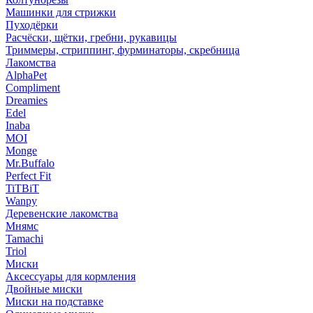
Машинки для стрижки
Пуходёрки
Расчёски, щётки, гребни, рукавицы
Триммеры, стриппинг, фурминаторы, скребница
Лакомства
AlphaPet
Compliment
Dreamies
Edel
Inaba
MOI
Monge
Mr.Buffalo
Perfect Fit
TiTBiT
Wanpy
Деревенские лакомства
Мнямс
Tamachi
Triol
Миски
Аксессуары для кормления
Двойные миски
Миски на подставке