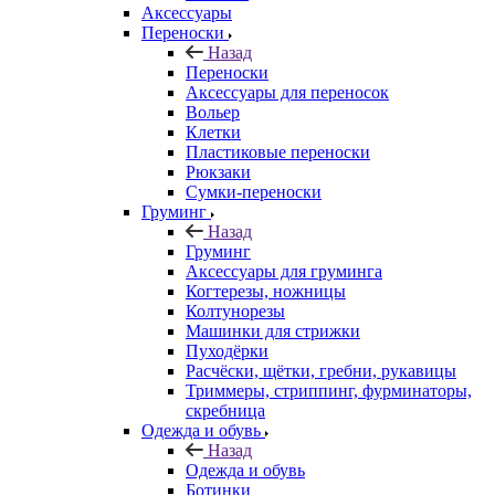
Аксессуары
Переноски
Назад
Переноски
Аксессуары для переносок
Вольер
Клетки
Пластиковые переноски
Рюкзаки
Сумки-переноски
Груминг
Назад
Груминг
Аксессуары для груминга
Когтерезы, ножницы
Колтунорезы
Машинки для стрижки
Пуходёрки
Расчёски, щётки, гребни, рукавицы
Триммеры, стриппинг, фурминаторы,
скребница
Одежда и обувь
Назад
Одежда и обувь
Ботинки