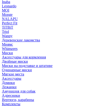
Inaba
Leonardo
MOI
Monge
NALAPU
Perfect Fit
TiTBiT
Triol
Wanpy
Деревенские лакомства
Мнямс
Whimzees
Миски
Аксессуары для кормления
Двойные миски
Миски на подставке и штативе
Одинарные миски
Мягкие места
Аксессуары
Домики
Лежанки
Амуниция для собак
Адресники
Вертюги, карабины
Комплекты