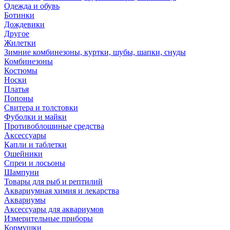
Одежда и обувь
Ботинки
Дождевики
Другое
Жилетки
Зимние комбинезоны, куртки, шубы, шапки, снуды
Комбинезоны
Костюмы
Носки
Платья
Попоны
Свитера и толстовки
Фуболки и майки
Противоблошиные средства
Аксессуары
Капли и таблетки
Ошейники
Спреи и лосьоны
Шампуни
Товары для рыб и рептилий
Аквариумная химия и лекарства
Аквариумы
Аксессуары для аквариумов
Измерительные приборы
Кормушки