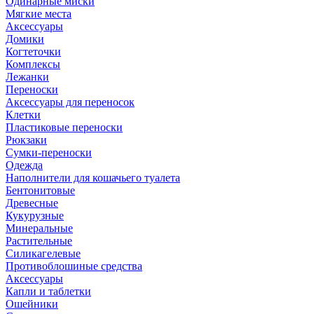
Одинарные миски
Мягкие места
Аксессуары
Домики
Когтеточки
Комплексы
Лежанки
Переноски
Аксессуары для переносок
Клетки
Пластиковые переноски
Рюкзаки
Сумки-переноски
Одежда
Наполнители для кошачьего туалета
Бентонитовые
Древесные
Кукурузные
Минеральные
Растительные
Силикагелевые
Противоблошиные средства
Аксессуары
Капли и таблетки
Ошейники