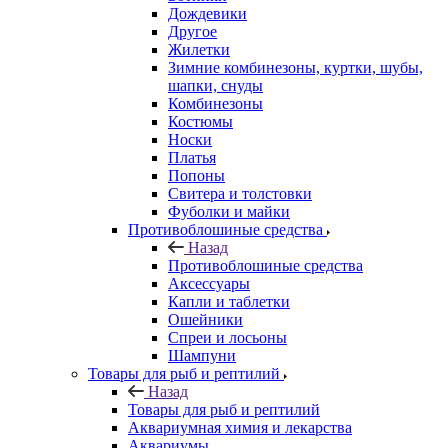
Дождевики
Другое
Жилетки
Зимние комбинезоны, куртки, шубы,
шапки, снуды
Комбинезоны
Костюмы
Носки
Платья
Попоны
Свитера и толстовки
Фуболки и майки
Противоблошиные средства
Назад
Противоблошиные средства
Аксессуары
Капли и таблетки
Ошейники
Спреи и лосьоны
Шампуни
Товары для рыб и рептилий
Назад
Товары для рыб и рептилий
Аквариумная химия и лекарства
Аквариумы