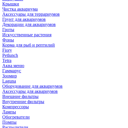
Крышки
Чистка аквариума
Аксессуары для террариумов
Грунт для аквариумов
Декорации для аквариумов
Гроты
Искусственные растения
Фоны
Корма для рыб и рептилий
Fiory
Petlunch
Tetra
Аква меню
Гаммарус
Зоомир
Laguna
Оборудование для аквариумов
Аксессуары для аквариумов
Внешние фильтры
Внутренние фильтры
Компрессоры
Лампы
Обогреватели
Помпы
Распылители