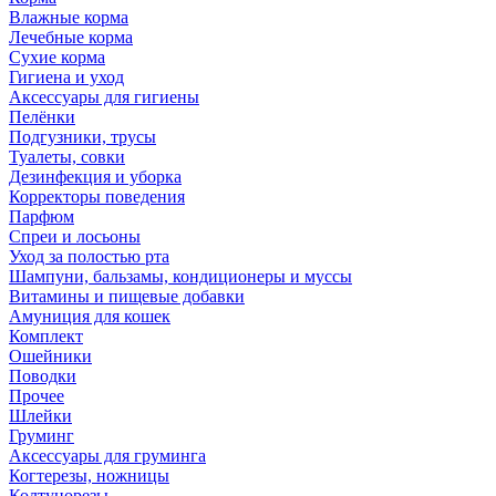
Влажные корма
Лечебные корма
Сухие корма
Гигиена и уход
Аксессуары для гигиены
Пелёнки
Подгузники, трусы
Туалеты, совки
Дезинфекция и уборка
Корректоры поведения
Парфюм
Спреи и лосьоны
Уход за полостью рта
Шампуни, бальзамы, кондиционеры и муссы
Витамины и пищевые добавки
Амуниция для кошек
Комплект
Ошейники
Поводки
Прочее
Шлейки
Груминг
Аксессуары для груминга
Когтерезы, ножницы
Колтунорезы