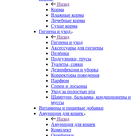
Назад
Корма
Влажные корма
Лечебные корма
Сухие корма
Гигиена и уход
Назад
Гигиена и уход
Аксессуары для гигиены
Пелёнки
Подгузники, трусы
Туалеты, совки
Дезинфекция и уборка
Корректоры поведения
Парфюм
Спреи и лосьоны
Уход за полостью рта
Шампуни, бальзамы, кондиционеры и
муссы
Витамины и пищевые добавки
Амуниция для кошек
Назад
Амуниция для кошек
Комплект
Ошейники