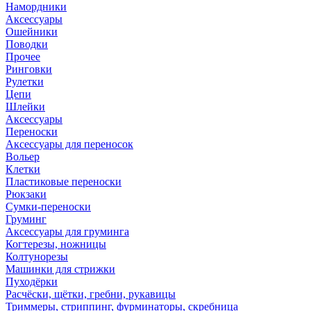
Намордники
Аксессуары
Ошейники
Поводки
Прочее
Ринговки
Рулетки
Цепи
Шлейки
Аксессуары
Переноски
Аксессуары для переносок
Вольер
Клетки
Пластиковые переноски
Рюкзаки
Сумки-переноски
Груминг
Аксессуары для груминга
Когтерезы, ножницы
Колтунорезы
Машинки для стрижки
Пуходёрки
Расчёски, щётки, гребни, рукавицы
Триммеры, стриппинг, фурминаторы, скребница