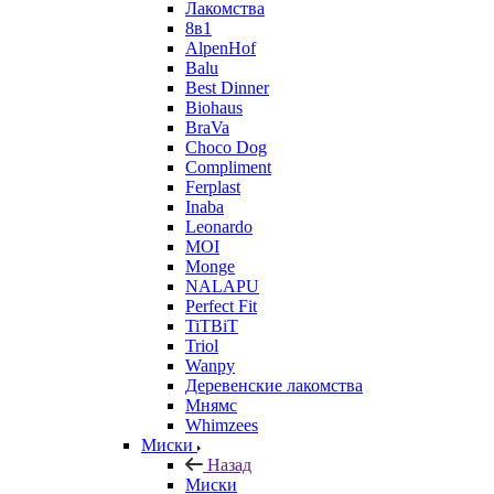
Лакомства
8в1
AlpenHof
Balu
Best Dinner
Biohaus
BraVa
Choco Dog
Compliment
Ferplast
Inaba
Leonardo
MOI
Monge
NALAPU
Perfect Fit
TiTBiT
Triol
Wanpy
Деревенские лакомства
Мнямс
Whimzees
Миски
Назад
Миски