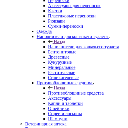
Переноски
Аксессуары для переносок
Клетки
Пластиковые переноски
Рюкзаки
Сумки-переноски
Одежда
Наполнители для кошачьего туалета
Назад
Наполнители для кошачьего туалета
Бентонитовые
Древесные
Кукурузные
Минеральные
Растительные
Силикагелевые
Противоблошиные средства
Назад
Противоблошиные средства
Аксессуары
Капли и таблетки
Ошейники
Спреи и лосьоны
Шампуни
Ветеринарная аптека