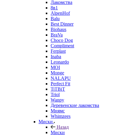
Лакомства
8в1
AlpenHof
Balu
Best Dinner
Biohaus
BraVa
Choco Dog
Compliment
Ferplast
Inaba
Leonardo
MOI
Monge
NALAPU
Perfect Fit
TiTBiT
Triol
Wanpy
Деревенские лакомства
Мнямс
Whimzees
Миски
Назад
Миски