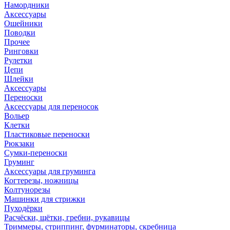
Намордники
Аксессуары
Ошейники
Поводки
Прочее
Ринговки
Рулетки
Цепи
Шлейки
Аксессуары
Переноски
Аксессуары для переносок
Вольер
Клетки
Пластиковые переноски
Рюкзаки
Сумки-переноски
Груминг
Аксессуары для груминга
Когтерезы, ножницы
Колтунорезы
Машинки для стрижки
Пуходёрки
Расчёски, щётки, гребни, рукавицы
Триммеры, стриппинг, фурминаторы, скребница