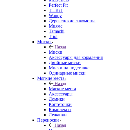
Perfect Fit
TiTBiT
Wanpy
Деревенские лакомства
Мнямс
Tamachi
Triol
Миски
Назад
Миски
Аксессуары для кормления
Двойные миски
Миски на подставке
Одинарные миски
Мягкие места
Назад
Мягкие места
Аксессуары
Домики
Когтеточки
Комплексы
Лежанки
Переноски
Назад