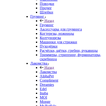
Поводки
Прочее
Шлейки
Груминг
Назад
Груминг
Аксессуары для груминга
Когтерезы, ножницы
Колтунорезы
Машинки для стрижки
Пуходёрки
Расчёски, щётки, гребни, рукавицы
Триммеры, стриппинг, фурминаторы,
скребница
Лакомства
Назад
Лакомства
AlphaPet
Compliment
Dreamies
Edel
Inaba
MOI
Monge
Mr.Buffalo