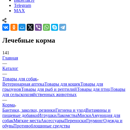
Вконтакте
Telegram
MAX
Лечебные корма
141
Главная
—
Каталог
—
Товары для собак
Ветеринарная аптека
Товары для кошек
Товары для
грызунов
Товары для рыб и рептилий
Товары для птиц
Товары
для сельскохозяйственных животных
—
Корма
Бантики, заколки, резинки
Гигиена и уход
Витамины и
пищевые добавки
Игрушки
Лакомства
Миски
Амуниция для
собак
Мягкие места
Аксессуары
Переноски
Груминг
Одежда и
обувь
Противоблошиные средства