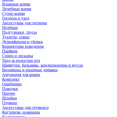
Влажные корма
Лечебные корма
Сухие корма
Гигиена и уход
Аксессуары для гигиены
Пелёнки
Подгузники, трусы
Туалеты, совки
Дезинфекция и уборка
Корректоры поведения
Парфюм
Спреи и лосьоны
Уход за полостью рта
Шампуни, бальзамы, кондиционеры и муссы
Витамины и пищевые добавки
Амуниция для кошек
Комплект
Ошейники
Поводки
Прочее
Шлейки
Груминг
Аксессуары для груминга
Когтерезы, ножницы
Колтунорезы