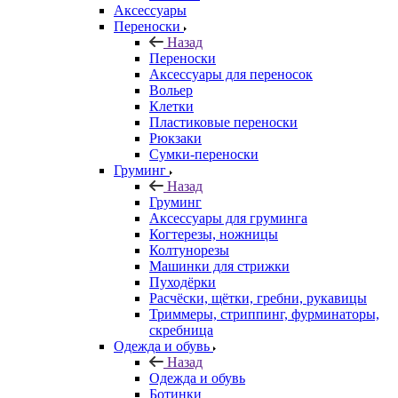
Аксессуары
Переноски
Назад
Переноски
Аксессуары для переносок
Вольер
Клетки
Пластиковые переноски
Рюкзаки
Сумки-переноски
Груминг
Назад
Груминг
Аксессуары для груминга
Когтерезы, ножницы
Колтунорезы
Машинки для стрижки
Пуходёрки
Расчёски, щётки, гребни, рукавицы
Триммеры, стриппинг, фурминаторы,
скребница
Одежда и обувь
Назад
Одежда и обувь
Ботинки