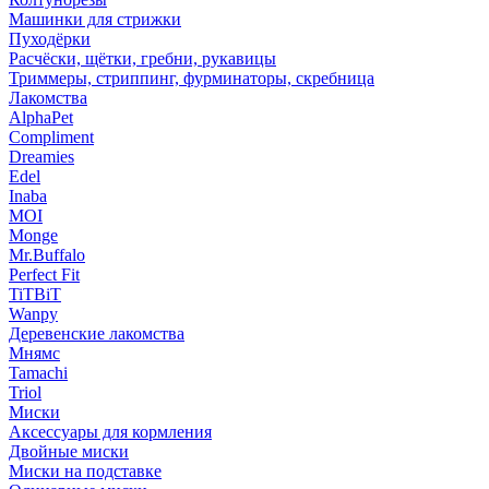
Машинки для стрижки
Пуходёрки
Расчёски, щётки, гребни, рукавицы
Триммеры, стриппинг, фурминаторы, скребница
Лакомства
AlphaPet
Compliment
Dreamies
Edel
Inaba
MOI
Monge
Mr.Buffalo
Perfect Fit
TiTBiT
Wanpy
Деревенские лакомства
Мнямс
Tamachi
Triol
Миски
Аксессуары для кормления
Двойные миски
Миски на подставке