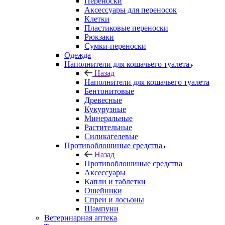
Переноски
Аксессуары для переносок
Клетки
Пластиковые переноски
Рюкзаки
Сумки-переноски
Одежда
Наполнители для кошачьего туалета
Назад
Наполнители для кошачьего туалета
Бентонитовые
Древесные
Кукурузные
Минеральные
Растительные
Силикагелевые
Противоблошиные средства
Назад
Противоблошиные средства
Аксессуары
Капли и таблетки
Ошейники
Спреи и лосьоны
Шампуни
Ветеринарная аптека