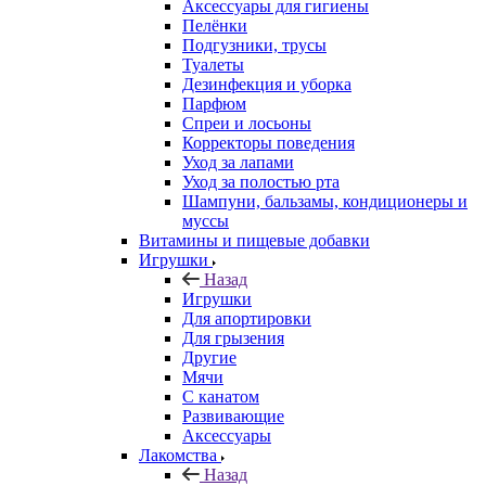
Аксессуары для гигиены
Пелёнки
Подгузники, трусы
Туалеты
Дезинфекция и уборка
Парфюм
Спреи и лосьоны
Корректоры поведения
Уход за лапами
Уход за полостью рта
Шампуни, бальзамы, кондиционеры и
муссы
Витамины и пищевые добавки
Игрушки
Назад
Игрушки
Для апортировки
Для грызения
Другие
Мячи
С канатом
Развивающие
Аксессуары
Лакомства
Назад