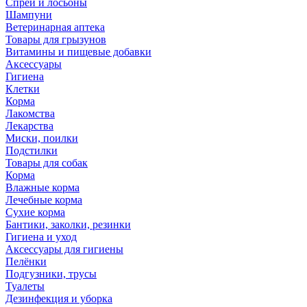
Спреи и лосьоны
Шампуни
Ветеринарная аптека
Товары для грызунов
Витамины и пищевые добавки
Аксессуары
Гигиена
Клетки
Корма
Лакомства
Лекарства
Миски, поилки
Подстилки
Товары для собак
Корма
Влажные корма
Лечебные корма
Сухие корма
Бантики, заколки, резинки
Гигиена и уход
Аксессуары для гигиены
Пелёнки
Подгузники, трусы
Туалеты
Дезинфекция и уборка