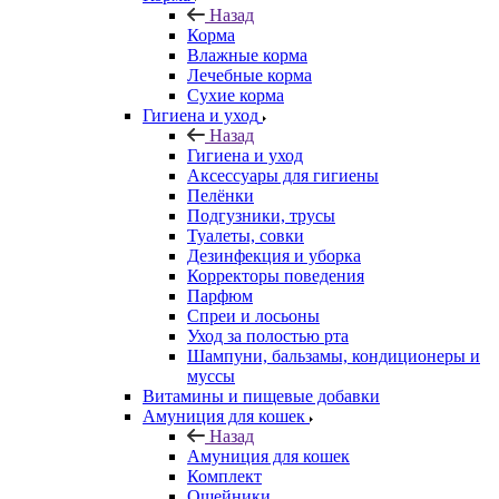
Назад
Корма
Влажные корма
Лечебные корма
Сухие корма
Гигиена и уход
Назад
Гигиена и уход
Аксессуары для гигиены
Пелёнки
Подгузники, трусы
Туалеты, совки
Дезинфекция и уборка
Корректоры поведения
Парфюм
Спреи и лосьоны
Уход за полостью рта
Шампуни, бальзамы, кондиционеры и
муссы
Витамины и пищевые добавки
Амуниция для кошек
Назад
Амуниция для кошек
Комплект
Ошейники