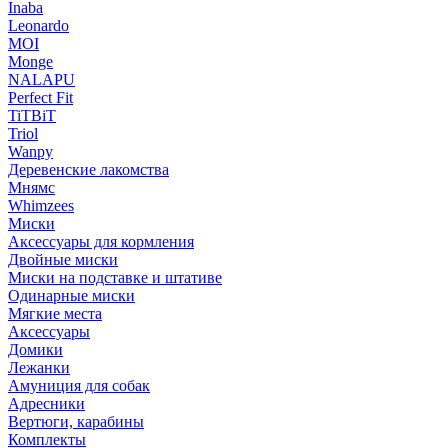
Inaba
Leonardo
MOI
Monge
NALAPU
Perfect Fit
TiTBiT
Triol
Wanpy
Деревенские лакомства
Мнямс
Whimzees
Миски
Аксессуары для кормления
Двойные миски
Миски на подставке и штативе
Одинарные миски
Мягкие места
Аксессуары
Домики
Лежанки
Амуниция для собак
Адресники
Вертюги, карабины
Комплекты