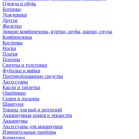
Одежда и обувь
Ботинки
Дождевики
Другое
Жилетки
Зимние комбинезоны, куртки, шубы, шапки, снуды
Комбинезоны
Костюмы
Носки
Платья
Попоны
Свитера и толстовки
Фуболки и майки
Противоблошиные средства
Аксессуары
Капли и таблетки
Ошейники
Спреи и лосьоны
Шампуни
Товары для рыб и рептилий
Аквариумная химия и лекарства
Аквариумы
Аксессуары для аквариумов
Измерительные приборы
Кормушки