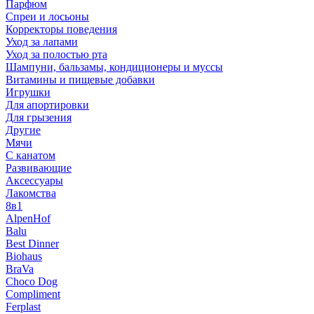
Парфюм
Спреи и лосьоны
Корректоры поведения
Уход за лапами
Уход за полостью рта
Шампуни, бальзамы, кондиционеры и муссы
Витамины и пищевые добавки
Игрушки
Для апортировки
Для грызения
Другие
Мячи
С канатом
Развивающие
Аксессуары
Лакомства
8в1
AlpenHof
Balu
Best Dinner
Biohaus
BraVa
Choco Dog
Compliment
Ferplast