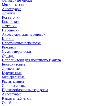
Одинарные миски
Мягкие места
Аксессуары
Домики
Когтеточки
Комплексы
Лежанки
Переноски
Аксессуары для переносок
Клетки
Пластиковые переноски
Рюкзаки
Сумки-переноски
Одежда
Наполнители для кошачьего туалета
Бентонитовые
Древесные
Кукурузные
Минеральные
Растительные
Силикагелевые
Противоблошиные средства
Аксессуары
Капли и таблетки
Ошейники