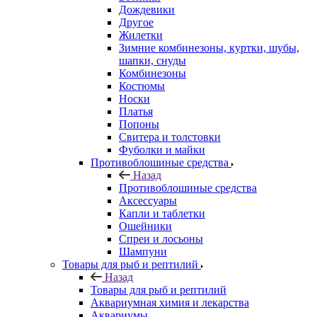
Дождевики
Другое
Жилетки
Зимние комбинезоны, куртки, шубы,
шапки, снуды
Комбинезоны
Костюмы
Носки
Платья
Попоны
Свитера и толстовки
Фуболки и майки
Противоблошиные средства
Назад
Противоблошиные средства
Аксессуары
Капли и таблетки
Ошейники
Спреи и лосьоны
Шампуни
Товары для рыб и рептилий
Назад
Товары для рыб и рептилий
Аквариумная химия и лекарства
Аквариумы