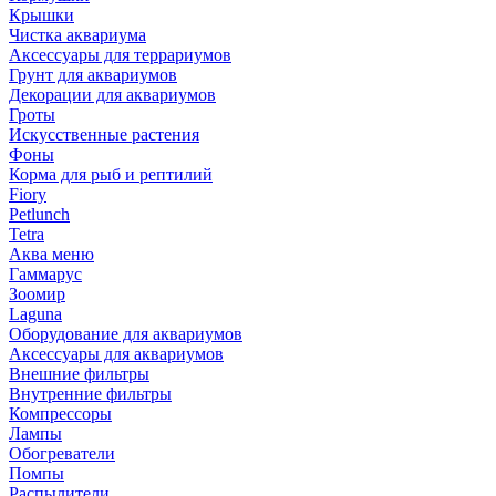
Крышки
Чистка аквариума
Аксессуары для террариумов
Грунт для аквариумов
Декорации для аквариумов
Гроты
Искусственные растения
Фоны
Корма для рыб и рептилий
Fiory
Petlunch
Tetra
Аква меню
Гаммарус
Зоомир
Laguna
Оборудование для аквариумов
Аксессуары для аквариумов
Внешние фильтры
Внутренние фильтры
Компрессоры
Лампы
Обогреватели
Помпы
Распылители