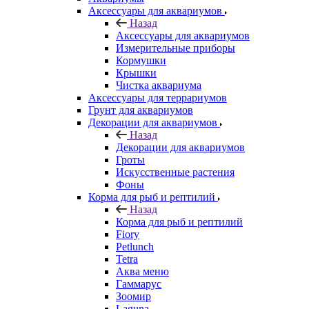
Аксессуары для аквариумов
Назад
Аксессуары для аквариумов
Измерительные приборы
Кормушки
Крышки
Чистка аквариума
Аксессуары для террариумов
Грунт для аквариумов
Декорации для аквариумов
Назад
Декорации для аквариумов
Гроты
Искусственные растения
Фоны
Корма для рыб и рептилий
Назад
Корма для рыб и рептилий
Fiory
Petlunch
Tetra
Аква меню
Гаммарус
Зоомир
Laguna