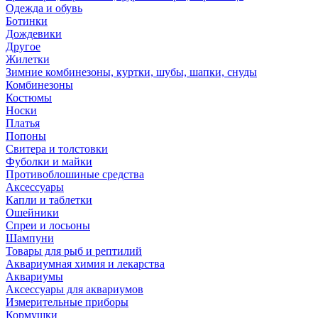
Одежда и обувь
Ботинки
Дождевики
Другое
Жилетки
Зимние комбинезоны, куртки, шубы, шапки, снуды
Комбинезоны
Костюмы
Носки
Платья
Попоны
Свитера и толстовки
Фуболки и майки
Противоблошиные средства
Аксессуары
Капли и таблетки
Ошейники
Спреи и лосьоны
Шампуни
Товары для рыб и рептилий
Аквариумная химия и лекарства
Аквариумы
Аксессуары для аквариумов
Измерительные приборы
Кормушки