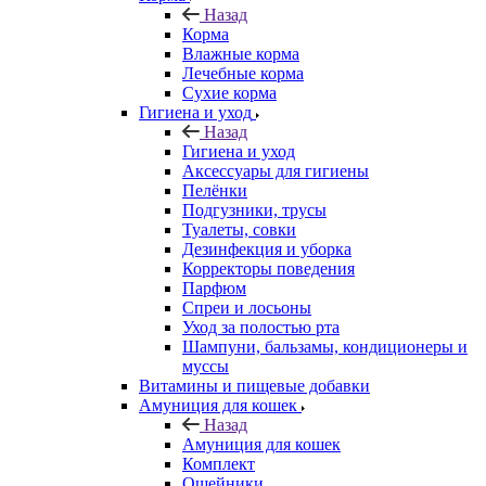
Назад
Корма
Влажные корма
Лечебные корма
Сухие корма
Гигиена и уход
Назад
Гигиена и уход
Аксессуары для гигиены
Пелёнки
Подгузники, трусы
Туалеты, совки
Дезинфекция и уборка
Корректоры поведения
Парфюм
Спреи и лосьоны
Уход за полостью рта
Шампуни, бальзамы, кондиционеры и
муссы
Витамины и пищевые добавки
Амуниция для кошек
Назад
Амуниция для кошек
Комплект
Ошейники