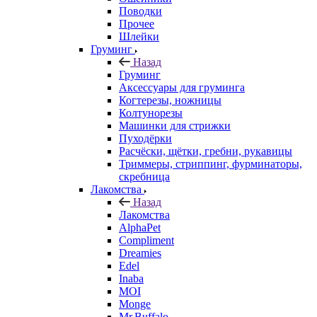
Поводки
Прочее
Шлейки
Груминг
Назад
Груминг
Аксессуары для груминга
Когтерезы, ножницы
Колтунорезы
Машинки для стрижки
Пуходёрки
Расчёски, щётки, гребни, рукавицы
Триммеры, стриппинг, фурминаторы,
скребница
Лакомства
Назад
Лакомства
AlphaPet
Compliment
Dreamies
Edel
Inaba
MOI
Monge
Mr.Buffalo