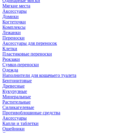
Одинарные миски
Мягкие места
Аксессуары
Домики
Когтеточки
Комплексы
Лежанки
Переноски
Аксессуары для переносок
Клетки
Пластиковые переноски
Рюкзаки
Сумки-переноски
Одежда
Наполнители для кошачьего туалета
Бентонитовые
Древесные
Кукурузные
Минеральные
Растительные
Силикагелевые
Противоблошиные средства
Аксессуары
Капли и таблетки
Ошейники