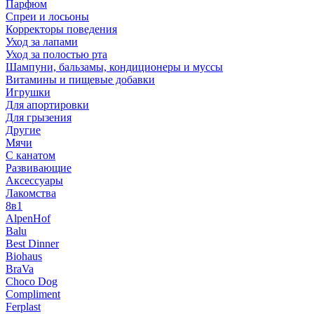
Парфюм
Спреи и лосьоны
Корректоры поведения
Уход за лапами
Уход за полостью рта
Шампуни, бальзамы, кондиционеры и муссы
Витамины и пищевые добавки
Игрушки
Для апортировки
Для грызения
Другие
Мячи
С канатом
Развивающие
Аксессуары
Лакомства
8в1
AlpenHof
Balu
Best Dinner
Biohaus
BraVa
Choco Dog
Compliment
Ferplast