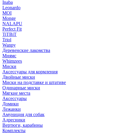
Inaba
Leonardo
MOI
Monge
NALAPU
Perfect Fit
TiTBiT
Triol
Wanpy
Деревенские лакомства
Мнямс
Whimzees
Миски
Аксессуары для кормления
Двойные миски
Миски на подставке и штативе
Одинарные миски
Мягкие места
Аксессуары
Домики
Лежанки
Амуниция для собак
Адресники
Вертюги, карабины
Комплекты