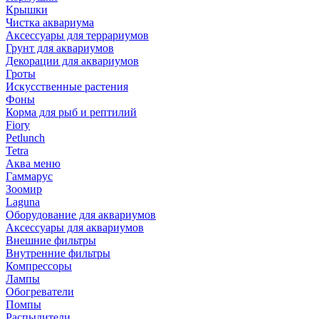
Крышки
Чистка аквариума
Аксессуары для террариумов
Грунт для аквариумов
Декорации для аквариумов
Гроты
Искусственные растения
Фоны
Корма для рыб и рептилий
Fiory
Petlunch
Tetra
Аква меню
Гаммарус
Зоомир
Laguna
Оборудование для аквариумов
Аксессуары для аквариумов
Внешние фильтры
Внутренние фильтры
Компрессоры
Лампы
Обогреватели
Помпы
Распылители