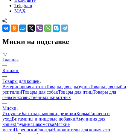
Вконтакте
Telegram
MAX
Миски на подставке
47
Главная
—
Каталог
—
Товары для кошек
Ветеринарная аптека
Товары для грызунов
Товары для рыб и
рептилий
Товары для собак
Товары для птиц
Товары для
сельскохозяйственных животных
—
Миски
Игрушки
Бантики, заколки, резинки
Корма
Гигиена и
уход
Витамины и пищевые добавки
Амуниция для
кошек
Груминг
Лакомства
Мягкие
места
Переноски
Одежда
Наполнители для кошачьего