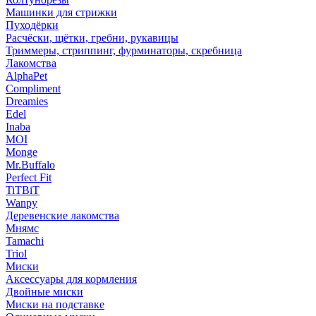
Машинки для стрижки
Пуходёрки
Расчёски, щётки, гребни, рукавицы
Триммеры, стриппинг, фурминаторы, скребница
Лакомства
AlphaPet
Compliment
Dreamies
Edel
Inaba
MOI
Monge
Mr.Buffalo
Perfect Fit
TiTBiT
Wanpy
Деревенские лакомства
Мнямс
Tamachi
Triol
Миски
Аксессуары для кормления
Двойные миски
Миски на подставке