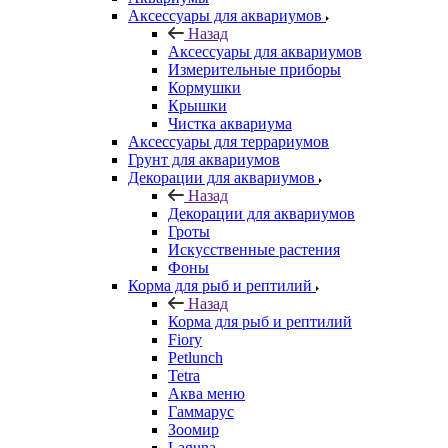
Аксессуары для аквариумов
Назад
Аксессуары для аквариумов
Измерительные приборы
Кормушки
Крышки
Чистка аквариума
Аксессуары для террариумов
Грунт для аквариумов
Декорации для аквариумов
Назад
Декорации для аквариумов
Гроты
Искусственные растения
Фоны
Корма для рыб и рептилий
Назад
Корма для рыб и рептилий
Fiory
Petlunch
Tetra
Аква меню
Гаммарус
Зоомир
Laguna