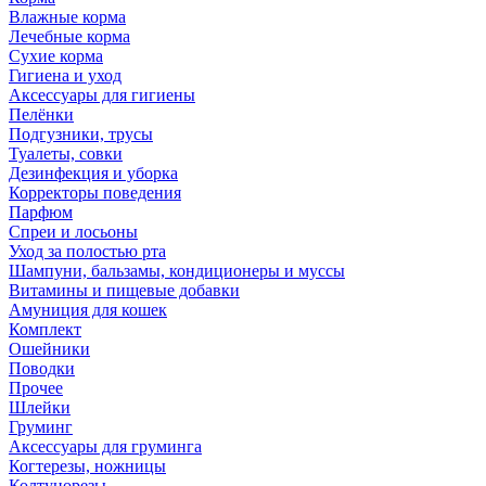
Влажные корма
Лечебные корма
Сухие корма
Гигиена и уход
Аксессуары для гигиены
Пелёнки
Подгузники, трусы
Туалеты, совки
Дезинфекция и уборка
Корректоры поведения
Парфюм
Спреи и лосьоны
Уход за полостью рта
Шампуни, бальзамы, кондиционеры и муссы
Витамины и пищевые добавки
Амуниция для кошек
Комплект
Ошейники
Поводки
Прочее
Шлейки
Груминг
Аксессуары для груминга
Когтерезы, ножницы
Колтунорезы