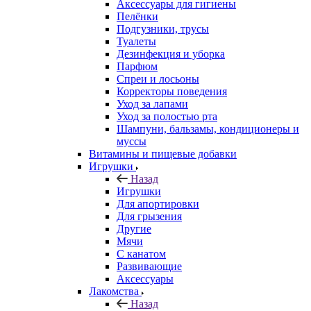
Аксессуары для гигиены
Пелёнки
Подгузники, трусы
Туалеты
Дезинфекция и уборка
Парфюм
Спреи и лосьоны
Корректоры поведения
Уход за лапами
Уход за полостью рта
Шампуни, бальзамы, кондиционеры и
муссы
Витамины и пищевые добавки
Игрушки
Назад
Игрушки
Для апортировки
Для грызения
Другие
Мячи
С канатом
Развивающие
Аксессуары
Лакомства
Назад