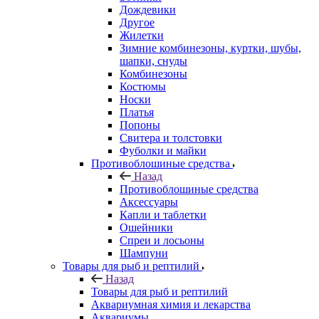
Дождевики
Другое
Жилетки
Зимние комбинезоны, куртки, шубы,
шапки, снуды
Комбинезоны
Костюмы
Носки
Платья
Попоны
Свитера и толстовки
Фуболки и майки
Противоблошиные средства
Назад
Противоблошиные средства
Аксессуары
Капли и таблетки
Ошейники
Спреи и лосьоны
Шампуни
Товары для рыб и рептилий
Назад
Товары для рыб и рептилий
Аквариумная химия и лекарства
Аквариумы