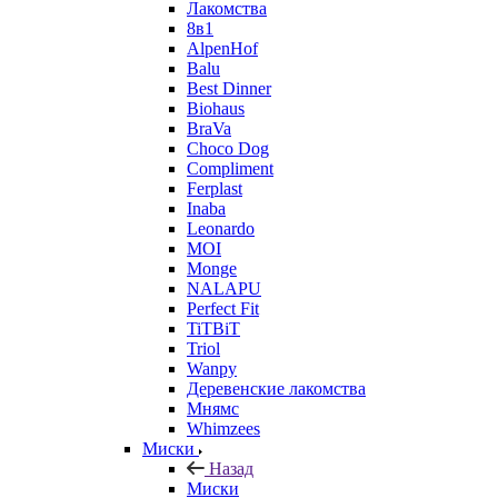
Лакомства
8в1
AlpenHof
Balu
Best Dinner
Biohaus
BraVa
Choco Dog
Compliment
Ferplast
Inaba
Leonardo
MOI
Monge
NALAPU
Perfect Fit
TiTBiT
Triol
Wanpy
Деревенские лакомства
Мнямс
Whimzees
Миски
Назад
Миски