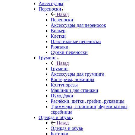
Аксессуары
Переноски
Назад
Переноски
Аксессуары для переносок
Вольер
Клетки
Пластиковые переноски
Рюкзаки
Сумки-переноски
Груминг
Назад
Груминг
Аксессуары для груминга
Когтерезы, ножницы
Колтунорезы
Машинки для стрижки
Пуходёрки
Расчёски, щётки, гребни, рукавицы
Триммеры, стриппинг, фурминаторы,
скребница
Одежда и обувь
Назад
Одежда и обувь
Ботинки