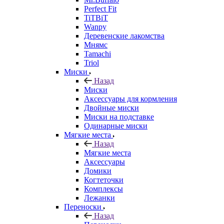
Perfect Fit
TiTBiT
Wanpy
Деревенские лакомства
Мнямс
Tamachi
Triol
Миски
Назад
Миски
Аксессуары для кормления
Двойные миски
Миски на подставке
Одинарные миски
Мягкие места
Назад
Мягкие места
Аксессуары
Домики
Когтеточки
Комплексы
Лежанки
Переноски
Назад