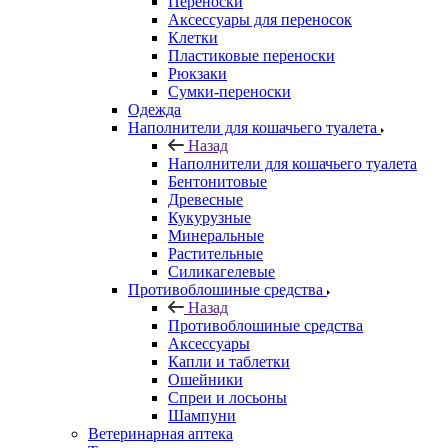
Переноски
Аксессуары для переносок
Клетки
Пластиковые переноски
Рюкзаки
Сумки-переноски
Одежда
Наполнители для кошачьего туалета
Назад
Наполнители для кошачьего туалета
Бентонитовые
Древесные
Кукурузные
Минеральные
Растительные
Силикагелевые
Противоблошиные средства
Назад
Противоблошиные средства
Аксессуары
Капли и таблетки
Ошейники
Спреи и лосьоны
Шампуни
Ветеринарная аптека