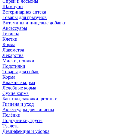
Спреи и лосьоны
Шампуни
Ветеринарная аптека
Товары для грызунов
Витамины и пищевые добавки
Аксессуары
Гигиена
Клетки
Корма
Лакомства
Лекарства
Миски, поилки
Подстилки
Товары для собак
Корма
Влажные корма
Лечебные корма
Сухие корма
Бантики, заколки, резинки
Гигиена и уход
Аксессуары для гигиены
Пелёнки
Подгузники, трусы
Туалеты
Дезинфекция и уборка