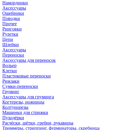
Намордники
Аксессуары
Ошейники
Поводки
Прочее
Ринговки
Рулетки
Цепи
Шлейки
Аксессуары
Переноски
Аксессуары для переносок
Вольер
Клетки
Пластиковые переноски
Рюкзаки
Сумки-переноски
Груминг
Аксессуары для груминга
Когтерезы, ножницы
Колтунорезы
Машинки для стрижки
Пуходёрки
Расчёски, щётки, гребни, рукавицы
Триммеры, стриппинг, фурминаторы, скребница