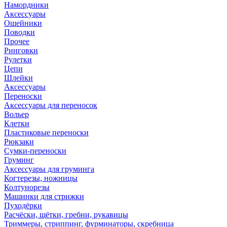
Намордники
Аксессуары
Ошейники
Поводки
Прочее
Ринговки
Рулетки
Цепи
Шлейки
Аксессуары
Переноски
Аксессуары для переносок
Вольер
Клетки
Пластиковые переноски
Рюкзаки
Сумки-переноски
Груминг
Аксессуары для груминга
Когтерезы, ножницы
Колтунорезы
Машинки для стрижки
Пуходёрки
Расчёски, щётки, гребни, рукавицы
Триммеры, стриппинг, фурминаторы, скребница