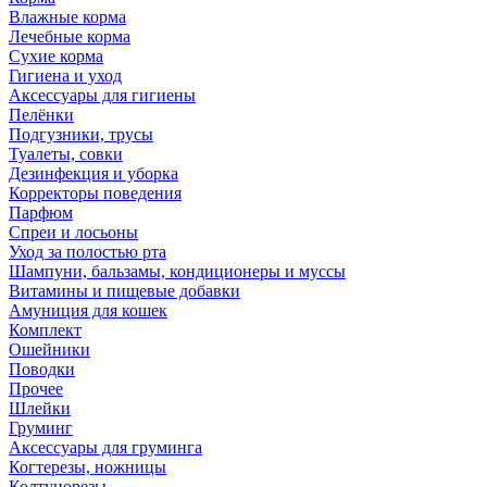
Влажные корма
Лечебные корма
Сухие корма
Гигиена и уход
Аксессуары для гигиены
Пелёнки
Подгузники, трусы
Туалеты, совки
Дезинфекция и уборка
Корректоры поведения
Парфюм
Спреи и лосьоны
Уход за полостью рта
Шампуни, бальзамы, кондиционеры и муссы
Витамины и пищевые добавки
Амуниция для кошек
Комплект
Ошейники
Поводки
Прочее
Шлейки
Груминг
Аксессуары для груминга
Когтерезы, ножницы
Колтунорезы