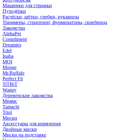
Машинки для стрижки
Пуходёрки
Расчёски, щётки, гребни, рукавицы
Триммеры, стриппинг, фурминаторы, скребница
Лакомства
AlphaPet
Compliment
Dreamies
Edel
Inaba
MOI
Monge
Mr.Buffalo
Perfect Fit
TiTBiT
Wanpy
Деревенские лакомства
Мнямс
Tamachi
Triol
Миски
Аксессуары для кормления
Двойные миски
Миски на подставке