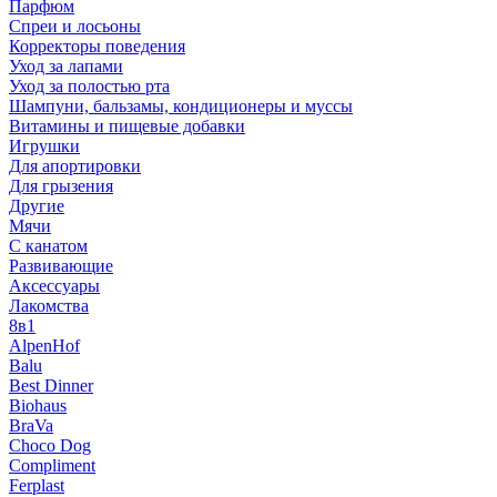
Парфюм
Спреи и лосьоны
Корректоры поведения
Уход за лапами
Уход за полостью рта
Шампуни, бальзамы, кондиционеры и муссы
Витамины и пищевые добавки
Игрушки
Для апортировки
Для грызения
Другие
Мячи
С канатом
Развивающие
Аксессуары
Лакомства
8в1
AlpenHof
Balu
Best Dinner
Biohaus
BraVa
Choco Dog
Compliment
Ferplast