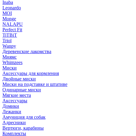
Inaba
Leonardo
MOI
Monge
NALAPU
Perfect Fit
TiTBiT
Triol
Wanpy
Деревенские лакомства
Мнямс
Whimzees
Миски
Аксессуары для кормления
Двойные миски
Миски на подставке и штативе
Одинарные миски
Мягкие места
Аксессуары
Домики
Лежанки
Амуниция для собак
Адресники
Вертюги, карабины
Комплекты