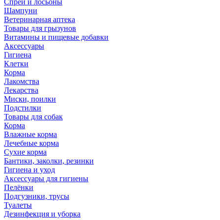
Спреи и лосьоны
Шампуни
Ветеринарная аптека
Товары для грызунов
Витамины и пищевые добавки
Аксессуары
Гигиена
Клетки
Корма
Лакомства
Лекарства
Миски, поилки
Подстилки
Товары для собак
Корма
Влажные корма
Лечебные корма
Сухие корма
Бантики, заколки, резинки
Гигиена и уход
Аксессуары для гигиены
Пелёнки
Подгузники, трусы
Туалеты
Дезинфекция и уборка