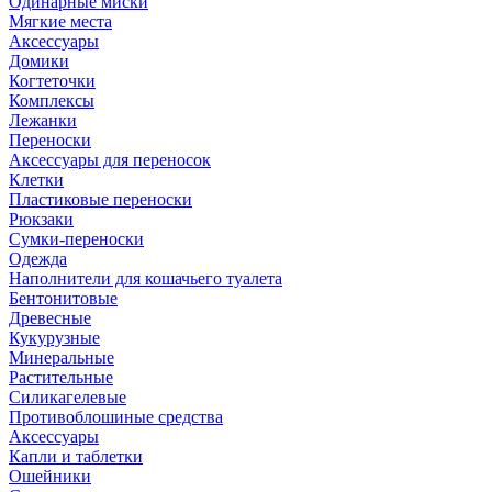
Одинарные миски
Мягкие места
Аксессуары
Домики
Когтеточки
Комплексы
Лежанки
Переноски
Аксессуары для переносок
Клетки
Пластиковые переноски
Рюкзаки
Сумки-переноски
Одежда
Наполнители для кошачьего туалета
Бентонитовые
Древесные
Кукурузные
Минеральные
Растительные
Силикагелевые
Противоблошиные средства
Аксессуары
Капли и таблетки
Ошейники