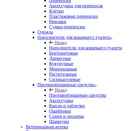
Переноски
Аксессуары для переносок
Клетки
Пластиковые переноски
Рюкзаки
Сумки-переноски
Одежда
Наполнители для кошачьего туалета
Назад
Наполнители для кошачьего туалета
Бентонитовые
Древесные
Кукурузные
Минеральные
Растительные
Силикагелевые
Противоблошиные средства
Назад
Противоблошиные средства
Аксессуары
Капли и таблетки
Ошейники
Спреи и лосьоны
Шампуни
Ветеринарная аптека