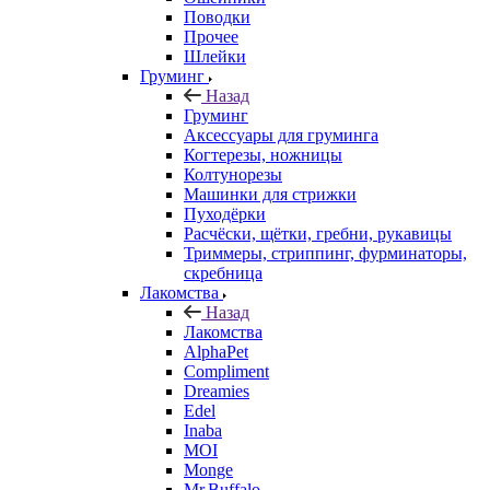
Поводки
Прочее
Шлейки
Груминг
Назад
Груминг
Аксессуары для груминга
Когтерезы, ножницы
Колтунорезы
Машинки для стрижки
Пуходёрки
Расчёски, щётки, гребни, рукавицы
Триммеры, стриппинг, фурминаторы,
скребница
Лакомства
Назад
Лакомства
AlphaPet
Compliment
Dreamies
Edel
Inaba
MOI
Monge
Mr.Buffalo