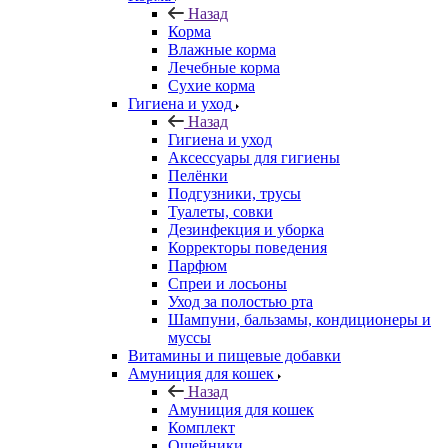
Назад
Корма
Влажные корма
Лечебные корма
Сухие корма
Гигиена и уход
Назад
Гигиена и уход
Аксессуары для гигиены
Пелёнки
Подгузники, трусы
Туалеты, совки
Дезинфекция и уборка
Корректоры поведения
Парфюм
Спреи и лосьоны
Уход за полостью рта
Шампуни, бальзамы, кондиционеры и
муссы
Витамины и пищевые добавки
Амуниция для кошек
Назад
Амуниция для кошек
Комплект
Ошейники