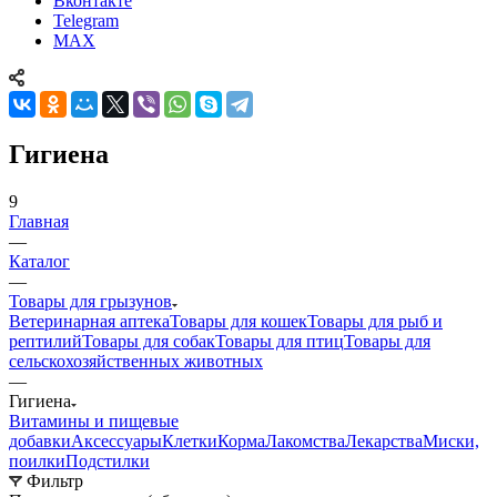
Вконтакте
Telegram
MAX
Гигиена
9
Главная
—
Каталог
—
Товары для грызунов
Ветеринарная аптека
Товары для кошек
Товары для рыб и
рептилий
Товары для собак
Товары для птиц
Товары для
сельскохозяйственных животных
—
Гигиена
Витамины и пищевые
добавки
Аксессуары
Клетки
Корма
Лакомства
Лекарства
Миски,
поилки
Подстилки
Фильтр