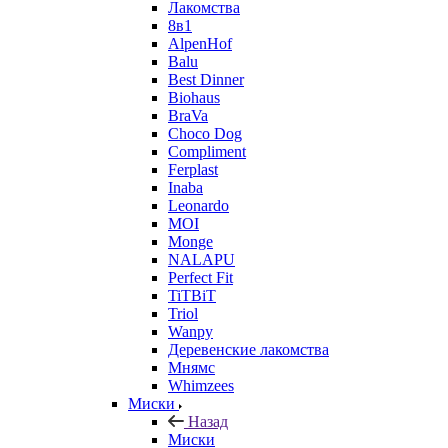
Лакомства
8в1
AlpenHof
Balu
Best Dinner
Biohaus
BraVa
Choco Dog
Compliment
Ferplast
Inaba
Leonardo
MOI
Monge
NALAPU
Perfect Fit
TiTBiT
Triol
Wanpy
Деревенские лакомства
Мнямс
Whimzees
Миски
Назад
Миски