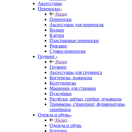
Аксессуары
Переноски
Назад
Переноски
Аксессуары для переносок
Вольер
Клетки
Пластиковые переноски
Рюкзаки
Сумки-переноски
Груминг
Назад
Груминг
Аксессуары для груминга
Когтерезы, ножницы
Колтунорезы
Машинки для стрижки
Пуходёрки
Расчёски, щётки, гребни, рукавицы
Триммеры, стриппинг, фурминаторы,
скребница
Одежда и обувь
Назад
Одежда и обувь
Ботинки