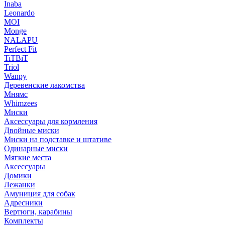
Inaba
Leonardo
MOI
Monge
NALAPU
Perfect Fit
TiTBiT
Triol
Wanpy
Деревенские лакомства
Мнямс
Whimzees
Миски
Аксессуары для кормления
Двойные миски
Миски на подставке и штативе
Одинарные миски
Мягкие места
Аксессуары
Домики
Лежанки
Амуниция для собак
Адресники
Вертюги, карабины
Комплекты