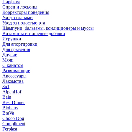
Парфюм
Спреи и лосьоны
Корректоры поведения
Уход за лапами
Уход за полостью рта
Шампуни, бальзамы, кондиционеры и муссы
Витамины и пищевые добавки
Игрушки
Для апортировки
Для грызения
Другие
Мячи
С канатом
Развивающие
Аксессуары
Лакомства
8в1
AlpenHof
Balu
Best Dinner
Biohaus
BraVa
Choco Dog
Compliment
Ferplast