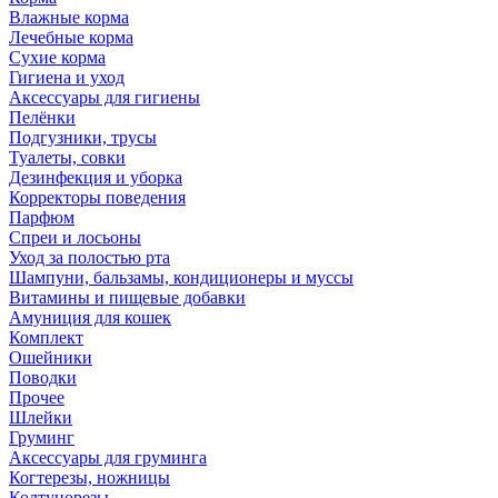
Влажные корма
Лечебные корма
Сухие корма
Гигиена и уход
Аксессуары для гигиены
Пелёнки
Подгузники, трусы
Туалеты, совки
Дезинфекция и уборка
Корректоры поведения
Парфюм
Спреи и лосьоны
Уход за полостью рта
Шампуни, бальзамы, кондиционеры и муссы
Витамины и пищевые добавки
Амуниция для кошек
Комплект
Ошейники
Поводки
Прочее
Шлейки
Груминг
Аксессуары для груминга
Когтерезы, ножницы
Колтунорезы