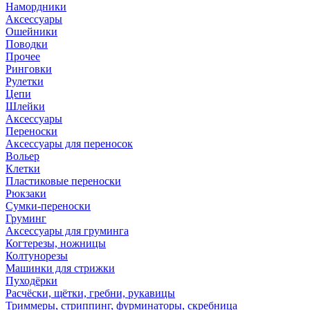
Намордники
Аксессуары
Ошейники
Поводки
Прочее
Ринговки
Рулетки
Цепи
Шлейки
Аксессуары
Переноски
Аксессуары для переносок
Вольер
Клетки
Пластиковые переноски
Рюкзаки
Сумки-переноски
Груминг
Аксессуары для груминга
Когтерезы, ножницы
Колтунорезы
Машинки для стрижки
Пуходёрки
Расчёски, щётки, гребни, рукавицы
Триммеры, стриппинг, фурминаторы, скребница