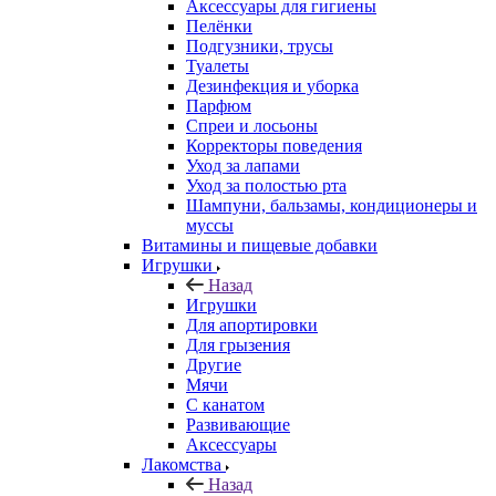
Аксессуары для гигиены
Пелёнки
Подгузники, трусы
Туалеты
Дезинфекция и уборка
Парфюм
Спреи и лосьоны
Корректоры поведения
Уход за лапами
Уход за полостью рта
Шампуни, бальзамы, кондиционеры и
муссы
Витамины и пищевые добавки
Игрушки
Назад
Игрушки
Для апортировки
Для грызения
Другие
Мячи
С канатом
Развивающие
Аксессуары
Лакомства
Назад