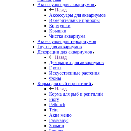
Аксессуары для аквариумов
Назад
Аксессуары для аквариумов
Измерительные приборы
Кормушки
Крышки
Чистка аквариума
Аксессуары для террариумов
Грунт для аквариумов
Декорации для аквариумов
Назад
Декорации для аквариумов
Гроты
Искусственные растения
Фоны
Корма для рыб и рептилий
Назад
Корма для рыб и рептилий
Fiory
Petlunch
Tetra
Аква меню
Гаммарус
Зоомир
Laguna