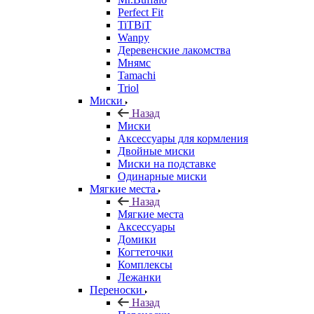
Perfect Fit
TiTBiT
Wanpy
Деревенские лакомства
Мнямс
Tamachi
Triol
Миски
Назад
Миски
Аксессуары для кормления
Двойные миски
Миски на подставке
Одинарные миски
Мягкие места
Назад
Мягкие места
Аксессуары
Домики
Когтеточки
Комплексы
Лежанки
Переноски
Назад