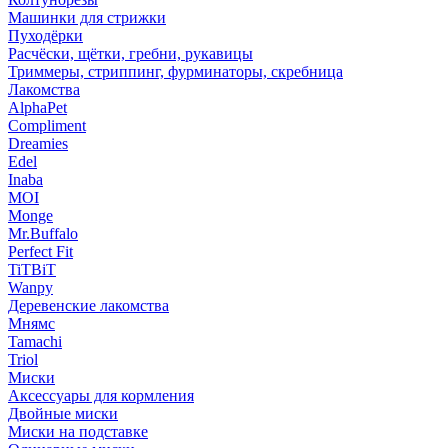
Машинки для стрижки
Пуходёрки
Расчёски, щётки, гребни, рукавицы
Триммеры, стриппинг, фурминаторы, скребница
Лакомства
AlphaPet
Compliment
Dreamies
Edel
Inaba
MOI
Monge
Mr.Buffalo
Perfect Fit
TiTBiT
Wanpy
Деревенские лакомства
Мнямс
Tamachi
Triol
Миски
Аксессуары для кормления
Двойные миски
Миски на подставке