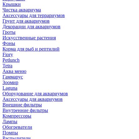
Крышки
Чистка аквариума
Аксессуары для террариумов
Грунт для аквариумов
Декорации для аквариумов
Гроты
Искусственные растения
Фоны
Корма для рыб и рептилий
Fiory
Petlunch
Tetra
Аква меню
Гаммарус
Зоомир
Laguna
Оборудование для аквариумов
Аксессуары для аквариумов
Внешние фильтры
Внутренние фильтры
Компрессоры
Лампы
Обогреватели
Помпы
Распылители