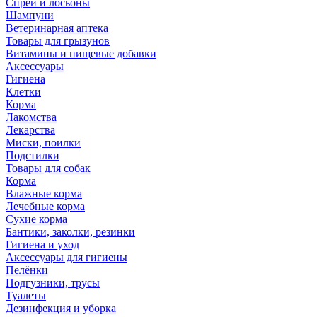
Спреи и лосьоны
Шампуни
Ветеринарная аптека
Товары для грызунов
Витамины и пищевые добавки
Аксессуары
Гигиена
Клетки
Корма
Лакомства
Лекарства
Миски, поилки
Подстилки
Товары для собак
Корма
Влажные корма
Лечебные корма
Сухие корма
Бантики, заколки, резинки
Гигиена и уход
Аксессуары для гигиены
Пелёнки
Подгузники, трусы
Туалеты
Дезинфекция и уборка