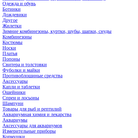
Одежда и обувь
Ботинки
Дождевики
Другое
Жилетки
Зимние комбинезоны, куртки, шубы, шапки, снуды
Комбинезоны
Костюмы
Носки
Платья
Попоны
Свитера и толстовки
Фуболки и майки
Противоблошиные средства
Аксессуары
Капли и таблетки
Ошейники
Спреи и лосьоны
Шампуни
Товары для рыб и рептилий
Аквариумная химия и лекарства
Аквариумы
Аксессуары для аквариумов
Измерительные приборы
Кормушки