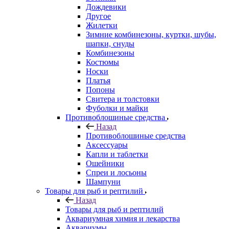
Дождевики
Другое
Жилетки
Зимние комбинезоны, куртки, шубы,
шапки, снуды
Комбинезоны
Костюмы
Носки
Платья
Попоны
Свитера и толстовки
Фуболки и майки
Противоблошиные средства
Назад
Противоблошиные средства
Аксессуары
Капли и таблетки
Ошейники
Спреи и лосьоны
Шампуни
Товары для рыб и рептилий
Назад
Товары для рыб и рептилий
Аквариумная химия и лекарства
Аквариумы