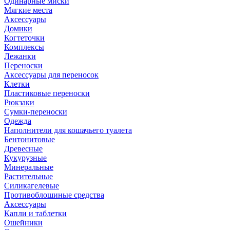
Одинарные миски
Мягкие места
Аксессуары
Домики
Когтеточки
Комплексы
Лежанки
Переноски
Аксессуары для переносок
Клетки
Пластиковые переноски
Рюкзаки
Сумки-переноски
Одежда
Наполнители для кошачьего туалета
Бентонитовые
Древесные
Кукурузные
Минеральные
Растительные
Силикагелевые
Противоблошиные средства
Аксессуары
Капли и таблетки
Ошейники