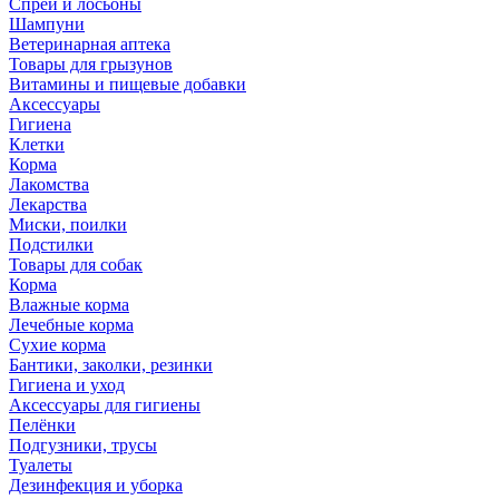
Спреи и лосьоны
Шампуни
Ветеринарная аптека
Товары для грызунов
Витамины и пищевые добавки
Аксессуары
Гигиена
Клетки
Корма
Лакомства
Лекарства
Миски, поилки
Подстилки
Товары для собак
Корма
Влажные корма
Лечебные корма
Сухие корма
Бантики, заколки, резинки
Гигиена и уход
Аксессуары для гигиены
Пелёнки
Подгузники, трусы
Туалеты
Дезинфекция и уборка