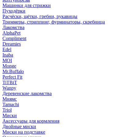
Машинки для стрижки
Пуходёрки
Расчёски, щётки, гребни, рукавицы
Триммеры, стриппинг, фурминаторы, скребница
Лакомства
AlphaPet
Compliment
Dreamies
Edel
Inaba
MOI
Monge
Mr.Buffalo
Perfect Fit
TiTBiT
Wanpy
Деревенские лакомства
Мнямс
Tamachi
Triol
Миски
Аксессуары для кормления
Двойные миски
Миски на подставке