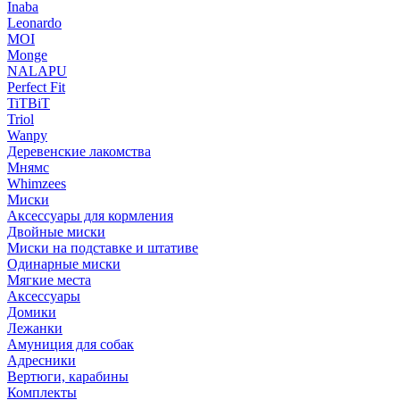
Inaba
Leonardo
MOI
Monge
NALAPU
Perfect Fit
TiTBiT
Triol
Wanpy
Деревенские лакомства
Мнямс
Whimzees
Миски
Аксессуары для кормления
Двойные миски
Миски на подставке и штативе
Одинарные миски
Мягкие места
Аксессуары
Домики
Лежанки
Амуниция для собак
Адресники
Вертюги, карабины
Комплекты