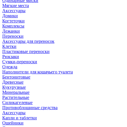
Одинарные миски
Мягкие места
Аксессуары
Домики
Когтеточки
Комплексы
Лежанки
Переноски
Аксессуары для переносок
Клетки
Пластиковые переноски
Рюкзаки
Сумки-переноски
Одежда
Наполнители для кошачьего туалета
Бентонитовые
Древесные
Кукурузные
Минеральные
Растительные
Силикагелевые
Противоблошиные средства
Аксессуары
Капли и таблетки
Ошейники