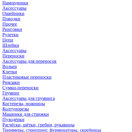
Намордники
Аксессуары
Ошейники
Поводки
Прочее
Ринговки
Рулетки
Цепи
Шлейки
Аксессуары
Переноски
Аксессуары для переносок
Вольер
Клетки
Пластиковые переноски
Рюкзаки
Сумки-переноски
Груминг
Аксессуары для груминга
Когтерезы, ножницы
Колтунорезы
Машинки для стрижки
Пуходёрки
Расчёски, щётки, гребни, рукавицы
Триммеры, стриппинг, фурминаторы, скребница