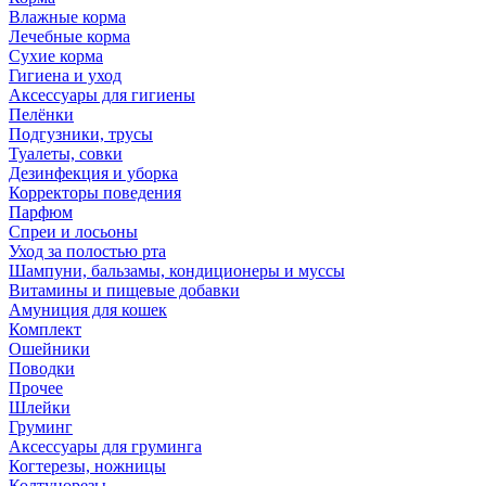
Влажные корма
Лечебные корма
Сухие корма
Гигиена и уход
Аксессуары для гигиены
Пелёнки
Подгузники, трусы
Туалеты, совки
Дезинфекция и уборка
Корректоры поведения
Парфюм
Спреи и лосьоны
Уход за полостью рта
Шампуни, бальзамы, кондиционеры и муссы
Витамины и пищевые добавки
Амуниция для кошек
Комплект
Ошейники
Поводки
Прочее
Шлейки
Груминг
Аксессуары для груминга
Когтерезы, ножницы
Колтунорезы