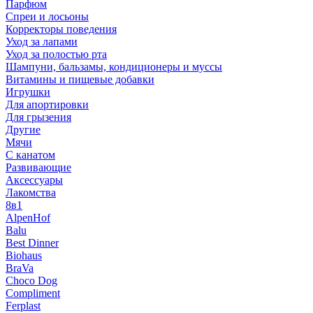
Парфюм
Спреи и лосьоны
Корректоры поведения
Уход за лапами
Уход за полостью рта
Шампуни, бальзамы, кондиционеры и муссы
Витамины и пищевые добавки
Игрушки
Для апортировки
Для грызения
Другие
Мячи
С канатом
Развивающие
Аксессуары
Лакомства
8в1
AlpenHof
Balu
Best Dinner
Biohaus
BraVa
Choco Dog
Compliment
Ferplast