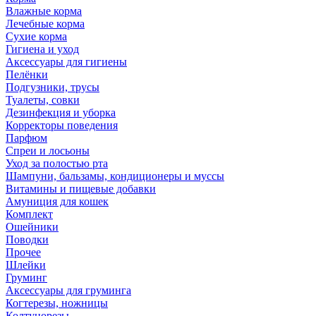
Влажные корма
Лечебные корма
Сухие корма
Гигиена и уход
Аксессуары для гигиены
Пелёнки
Подгузники, трусы
Туалеты, совки
Дезинфекция и уборка
Корректоры поведения
Парфюм
Спреи и лосьоны
Уход за полостью рта
Шампуни, бальзамы, кондиционеры и муссы
Витамины и пищевые добавки
Амуниция для кошек
Комплект
Ошейники
Поводки
Прочее
Шлейки
Груминг
Аксессуары для груминга
Когтерезы, ножницы
Колтунорезы