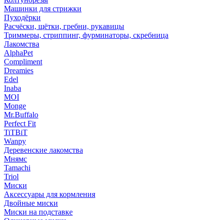
Машинки для стрижки
Пуходёрки
Расчёски, щётки, гребни, рукавицы
Триммеры, стриппинг, фурминаторы, скребница
Лакомства
AlphaPet
Compliment
Dreamies
Edel
Inaba
MOI
Monge
Mr.Buffalo
Perfect Fit
TiTBiT
Wanpy
Деревенские лакомства
Мнямс
Tamachi
Triol
Миски
Аксессуары для кормления
Двойные миски
Миски на подставке