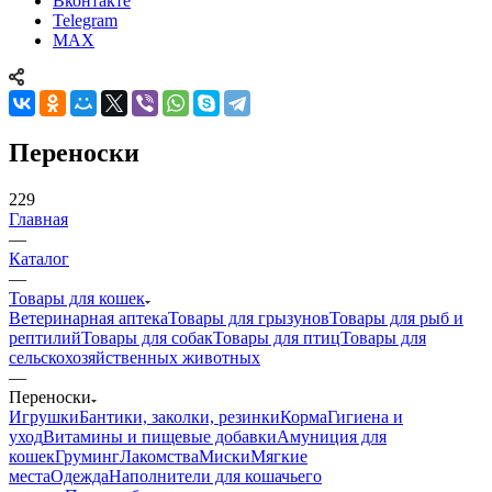
Вконтакте
Telegram
MAX
Переноски
229
Главная
—
Каталог
—
Товары для кошек
Ветеринарная аптека
Товары для грызунов
Товары для рыб и
рептилий
Товары для собак
Товары для птиц
Товары для
сельскохозяйственных животных
—
Переноски
Игрушки
Бантики, заколки, резинки
Корма
Гигиена и
уход
Витамины и пищевые добавки
Амуниция для
кошек
Груминг
Лакомства
Миски
Мягкие
места
Одежда
Наполнители для кошачьего