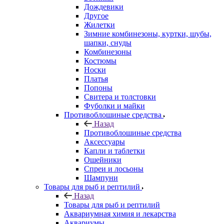
Дождевики
Другое
Жилетки
Зимние комбинезоны, куртки, шубы,
шапки, снуды
Комбинезоны
Костюмы
Носки
Платья
Попоны
Свитера и толстовки
Фуболки и майки
Противоблошиные средства
Назад
Противоблошиные средства
Аксессуары
Капли и таблетки
Ошейники
Спреи и лосьоны
Шампуни
Товары для рыб и рептилий
Назад
Товары для рыб и рептилий
Аквариумная химия и лекарства
Аквариумы