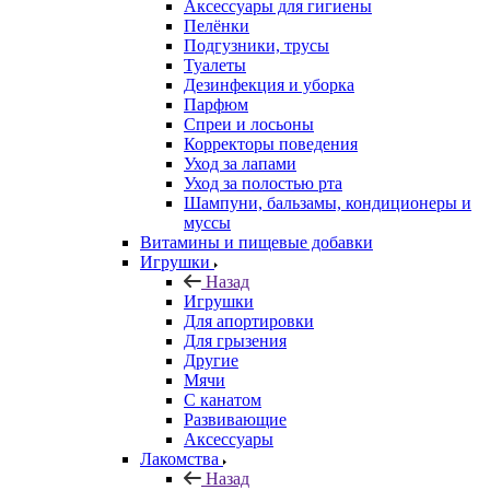
Аксессуары для гигиены
Пелёнки
Подгузники, трусы
Туалеты
Дезинфекция и уборка
Парфюм
Спреи и лосьоны
Корректоры поведения
Уход за лапами
Уход за полостью рта
Шампуни, бальзамы, кондиционеры и
муссы
Витамины и пищевые добавки
Игрушки
Назад
Игрушки
Для апортировки
Для грызения
Другие
Мячи
С канатом
Развивающие
Аксессуары
Лакомства
Назад