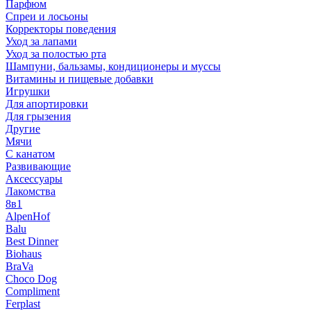
Парфюм
Спреи и лосьоны
Корректоры поведения
Уход за лапами
Уход за полостью рта
Шампуни, бальзамы, кондиционеры и муссы
Витамины и пищевые добавки
Игрушки
Для апортировки
Для грызения
Другие
Мячи
С канатом
Развивающие
Аксессуары
Лакомства
8в1
AlpenHof
Balu
Best Dinner
Biohaus
BraVa
Choco Dog
Compliment
Ferplast