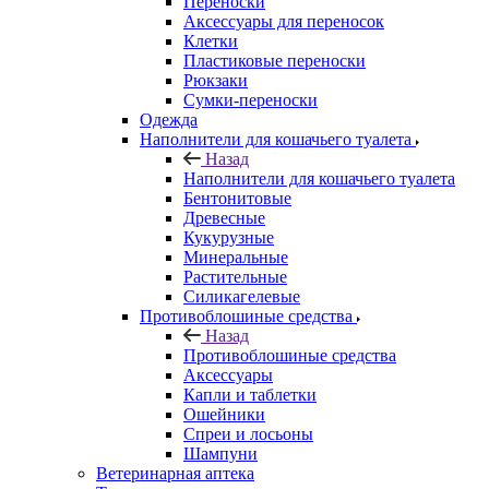
Переноски
Аксессуары для переносок
Клетки
Пластиковые переноски
Рюкзаки
Сумки-переноски
Одежда
Наполнители для кошачьего туалета
Назад
Наполнители для кошачьего туалета
Бентонитовые
Древесные
Кукурузные
Минеральные
Растительные
Силикагелевые
Противоблошиные средства
Назад
Противоблошиные средства
Аксессуары
Капли и таблетки
Ошейники
Спреи и лосьоны
Шампуни
Ветеринарная аптека