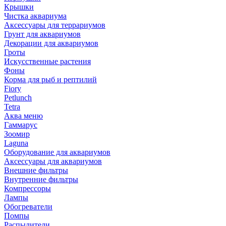
Крышки
Чистка аквариума
Аксессуары для террариумов
Грунт для аквариумов
Декорации для аквариумов
Гроты
Искусственные растения
Фоны
Корма для рыб и рептилий
Fiory
Petlunch
Tetra
Аква меню
Гаммарус
Зоомир
Laguna
Оборудование для аквариумов
Аксессуары для аквариумов
Внешние фильтры
Внутренние фильтры
Компрессоры
Лампы
Обогреватели
Помпы
Распылители