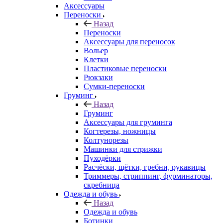
Аксессуары
Переноски
Назад
Переноски
Аксессуары для переносок
Вольер
Клетки
Пластиковые переноски
Рюкзаки
Сумки-переноски
Груминг
Назад
Груминг
Аксессуары для груминга
Когтерезы, ножницы
Колтунорезы
Машинки для стрижки
Пуходёрки
Расчёски, щётки, гребни, рукавицы
Триммеры, стриппинг, фурминаторы,
скребница
Одежда и обувь
Назад
Одежда и обувь
Ботинки