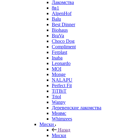
Лакомства
8в1
AlpenHof
Balu
Best Dinner
Biohaus
BraVa
Choco Dog
Compliment
Ferplast
Inaba
Leonardo
MOI
Monge
NALAPU
Perfect Fit
TiTBiT
Triol
Wanpy
Деревенские лакомства
Мнямс
Whimzees
Миски
Назад
Миски