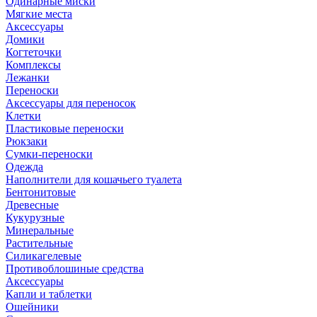
Одинарные миски
Мягкие места
Аксессуары
Домики
Когтеточки
Комплексы
Лежанки
Переноски
Аксессуары для переносок
Клетки
Пластиковые переноски
Рюкзаки
Сумки-переноски
Одежда
Наполнители для кошачьего туалета
Бентонитовые
Древесные
Кукурузные
Минеральные
Растительные
Силикагелевые
Противоблошиные средства
Аксессуары
Капли и таблетки
Ошейники