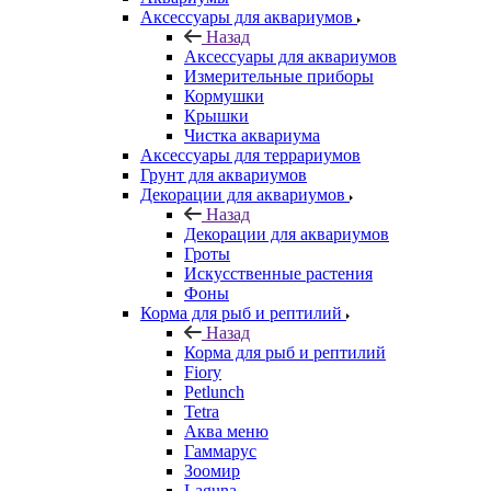
Аксессуары для аквариумов
Назад
Аксессуары для аквариумов
Измерительные приборы
Кормушки
Крышки
Чистка аквариума
Аксессуары для террариумов
Грунт для аквариумов
Декорации для аквариумов
Назад
Декорации для аквариумов
Гроты
Искусственные растения
Фоны
Корма для рыб и рептилий
Назад
Корма для рыб и рептилий
Fiory
Petlunch
Tetra
Аква меню
Гаммарус
Зоомир
Laguna