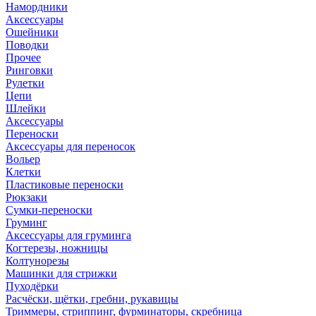
Намордники
Аксессуары
Ошейники
Поводки
Прочее
Ринговки
Рулетки
Цепи
Шлейки
Аксессуары
Переноски
Аксессуары для переносок
Вольер
Клетки
Пластиковые переноски
Рюкзаки
Сумки-переноски
Груминг
Аксессуары для груминга
Когтерезы, ножницы
Колтунорезы
Машинки для стрижки
Пуходёрки
Расчёски, щётки, гребни, рукавицы
Триммеры, стриппинг, фурминаторы, скребница