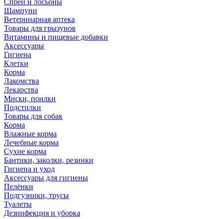
Спреи и лосьоны
Шампуни
Ветеринарная аптека
Товары для грызунов
Витамины и пищевые добавки
Аксессуары
Гигиена
Клетки
Корма
Лакомства
Лекарства
Миски, поилки
Подстилки
Товары для собак
Корма
Влажные корма
Лечебные корма
Сухие корма
Бантики, заколки, резинки
Гигиена и уход
Аксессуары для гигиены
Пелёнки
Подгузники, трусы
Туалеты
Дезинфекция и уборка