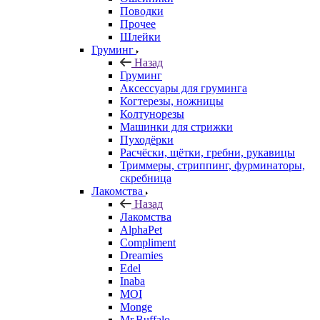
Поводки
Прочее
Шлейки
Груминг
Назад
Груминг
Аксессуары для груминга
Когтерезы, ножницы
Колтунорезы
Машинки для стрижки
Пуходёрки
Расчёски, щётки, гребни, рукавицы
Триммеры, стриппинг, фурминаторы,
скребница
Лакомства
Назад
Лакомства
AlphaPet
Compliment
Dreamies
Edel
Inaba
MOI
Monge
Mr.Buffalo