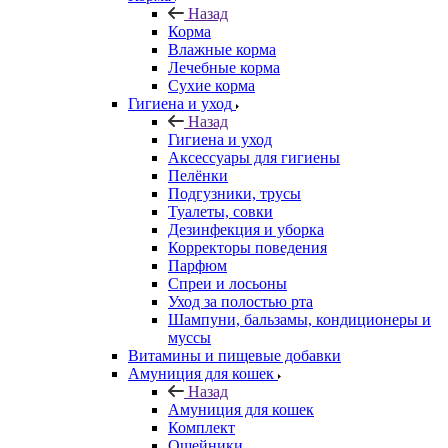
Назад
Корма
Влажные корма
Лечебные корма
Сухие корма
Гигиена и уход
Назад
Гигиена и уход
Аксессуары для гигиены
Пелёнки
Подгузники, трусы
Туалеты, совки
Дезинфекция и уборка
Корректоры поведения
Парфюм
Спреи и лосьоны
Уход за полостью рта
Шампуни, бальзамы, кондиционеры и
муссы
Витамины и пищевые добавки
Амуниция для кошек
Назад
Амуниция для кошек
Комплект
Ошейники