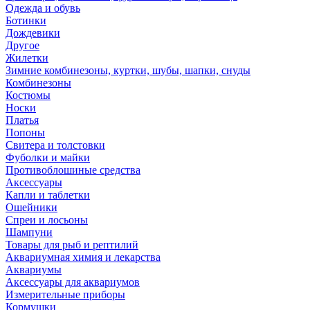
Одежда и обувь
Ботинки
Дождевики
Другое
Жилетки
Зимние комбинезоны, куртки, шубы, шапки, снуды
Комбинезоны
Костюмы
Носки
Платья
Попоны
Свитера и толстовки
Фуболки и майки
Противоблошиные средства
Аксессуары
Капли и таблетки
Ошейники
Спреи и лосьоны
Шампуни
Товары для рыб и рептилий
Аквариумная химия и лекарства
Аквариумы
Аксессуары для аквариумов
Измерительные приборы
Кормушки