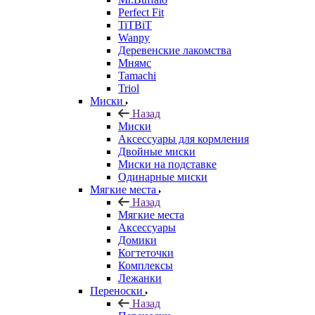
Perfect Fit
TiTBiT
Wanpy
Деревенские лакомства
Мнямс
Tamachi
Triol
Миски
Назад
Миски
Аксессуары для кормления
Двойные миски
Миски на подставке
Одинарные миски
Мягкие места
Назад
Мягкие места
Аксессуары
Домики
Когтеточки
Комплексы
Лежанки
Переноски
Назад