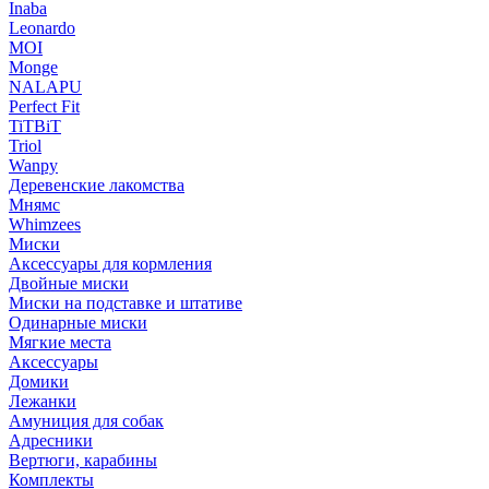
Inaba
Leonardo
MOI
Monge
NALAPU
Perfect Fit
TiTBiT
Triol
Wanpy
Деревенские лакомства
Мнямс
Whimzees
Миски
Аксессуары для кормления
Двойные миски
Миски на подставке и штативе
Одинарные миски
Мягкие места
Аксессуары
Домики
Лежанки
Амуниция для собак
Адресники
Вертюги, карабины
Комплекты