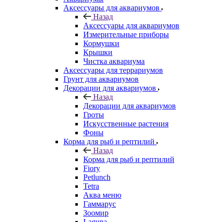
Аксессуары для аквариумов
Назад
Аксессуары для аквариумов
Измерительные приборы
Кормушки
Крышки
Чистка аквариума
Аксессуары для террариумов
Грунт для аквариумов
Декорации для аквариумов
Назад
Декорации для аквариумов
Гроты
Искусственные растения
Фоны
Корма для рыб и рептилий
Назад
Корма для рыб и рептилий
Fiory
Petlunch
Tetra
Аква меню
Гаммарус
Зоомир
Laguna