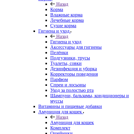
Назад
Корма
Влажные корма
Лечебные корма
Сухие корма
Гигиена и уход
Назад
Гигиена и уход
Аксессуары для гигиены
Пелёнки
Подгузники, трусы
Туалеты, совки
Дезинфекция и уборка
Корректоры поведения
Парфюм
Спреи и лосьоны
Уход за полостью рта
Шампуни, бальзамы, кондиционеры и
муссы
Витамины и пищевые добавки
Амуниция для кошек
Назад
Амуниция для кошек
Комплект
Ошейники