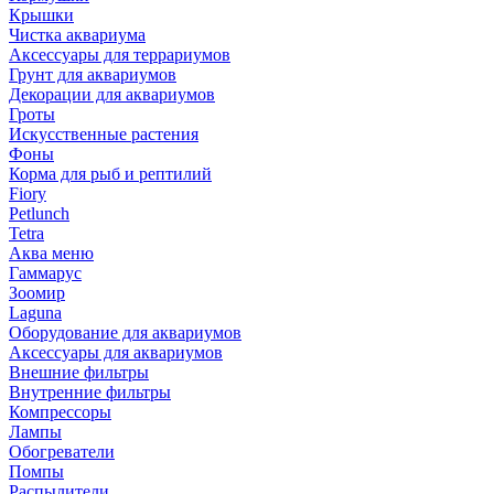
Крышки
Чистка аквариума
Аксессуары для террариумов
Грунт для аквариумов
Декорации для аквариумов
Гроты
Искусственные растения
Фоны
Корма для рыб и рептилий
Fiory
Petlunch
Tetra
Аква меню
Гаммарус
Зоомир
Laguna
Оборудование для аквариумов
Аксессуары для аквариумов
Внешние фильтры
Внутренние фильтры
Компрессоры
Лампы
Обогреватели
Помпы
Распылители