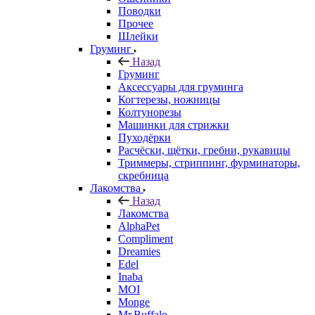
Поводки
Прочее
Шлейки
Груминг
Назад
Груминг
Аксессуары для груминга
Когтерезы, ножницы
Колтунорезы
Машинки для стрижки
Пуходёрки
Расчёски, щётки, гребни, рукавицы
Триммеры, стриппинг, фурминаторы,
скребница
Лакомства
Назад
Лакомства
AlphaPet
Compliment
Dreamies
Edel
Inaba
MOI
Monge
Mr.Buffalo