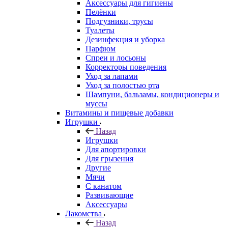
Аксессуары для гигиены
Пелёнки
Подгузники, трусы
Туалеты
Дезинфекция и уборка
Парфюм
Спреи и лосьоны
Корректоры поведения
Уход за лапами
Уход за полостью рта
Шампуни, бальзамы, кондиционеры и
муссы
Витамины и пищевые добавки
Игрушки
Назад
Игрушки
Для апортировки
Для грызения
Другие
Мячи
С канатом
Развивающие
Аксессуары
Лакомства
Назад