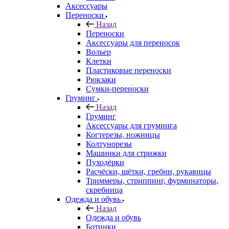
Аксессуары
Переноски
Назад
Переноски
Аксессуары для переносок
Вольер
Клетки
Пластиковые переноски
Рюкзаки
Сумки-переноски
Груминг
Назад
Груминг
Аксессуары для груминга
Когтерезы, ножницы
Колтунорезы
Машинки для стрижки
Пуходёрки
Расчёски, щётки, гребни, рукавицы
Триммеры, стриппинг, фурминаторы,
скребница
Одежда и обувь
Назад
Одежда и обувь
Ботинки