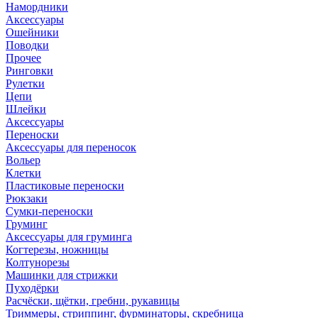
Намордники
Аксессуары
Ошейники
Поводки
Прочее
Ринговки
Рулетки
Цепи
Шлейки
Аксессуары
Переноски
Аксессуары для переносок
Вольер
Клетки
Пластиковые переноски
Рюкзаки
Сумки-переноски
Груминг
Аксессуары для груминга
Когтерезы, ножницы
Колтунорезы
Машинки для стрижки
Пуходёрки
Расчёски, щётки, гребни, рукавицы
Триммеры, стриппинг, фурминаторы, скребница