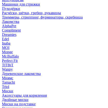
Машинки для стрижки
Пуходёрки
Расчёски, щётки, гребни, рукавицы
Триммеры, стриппинг, фурминаторы, скребница
Лакомства
AlphaPet
Compliment
Dreamies
Edel
Inaba
MOI
Monge
Mr.Buffalo
Perfect Fit
TiTBiT
Wanpy
Деревенские лакомства
Мнямс
Tamachi
Triol
Миски
Аксессуары для кормления
Двойные миски
Миски на подставке