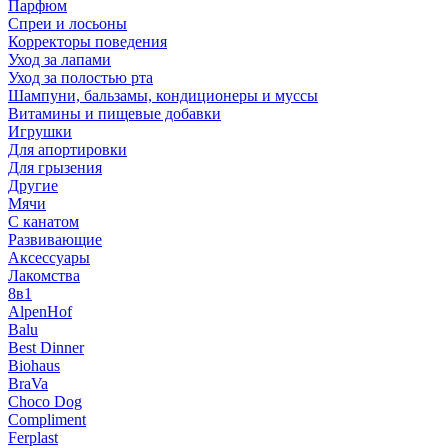
Парфюм
Спреи и лосьоны
Корректоры поведения
Уход за лапами
Уход за полостью рта
Шампуни, бальзамы, кондиционеры и муссы
Витамины и пищевые добавки
Игрушки
Для апортировки
Для грызения
Другие
Мячи
С канатом
Развивающие
Аксессуары
Лакомства
8в1
AlpenHof
Balu
Best Dinner
Biohaus
BraVa
Choco Dog
Compliment
Ferplast