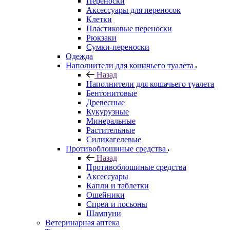
Переноски
Аксессуары для переносок
Клетки
Пластиковые переноски
Рюкзаки
Сумки-переноски
Одежда
Наполнители для кошачьего туалета
Назад
Наполнители для кошачьего туалета
Бентонитовые
Древесные
Кукурузные
Минеральные
Растительные
Силикагелевые
Противоблошиные средства
Назад
Противоблошиные средства
Аксессуары
Капли и таблетки
Ошейники
Спреи и лосьоны
Шампуни
Ветеринарная аптека