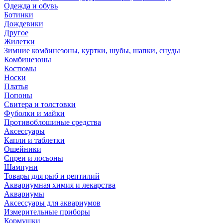
Одежда и обувь
Ботинки
Дождевики
Другое
Жилетки
Зимние комбинезоны, куртки, шубы, шапки, снуды
Комбинезоны
Костюмы
Носки
Платья
Попоны
Свитера и толстовки
Фуболки и майки
Противоблошиные средства
Аксессуары
Капли и таблетки
Ошейники
Спреи и лосьоны
Шампуни
Товары для рыб и рептилий
Аквариумная химия и лекарства
Аквариумы
Аксессуары для аквариумов
Измерительные приборы
Кормушки