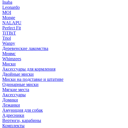
Inaba
Leonardo
MOI
Monge
NALAPU
Perfect Fit
TiTBiT
Triol
Wanpy
Деревенские лакомства
Мнямс
Whimzees
Миски
Аксессуары для кормления
Двойные миски
Миски на подставке и штативе
Одинарные миски
Мягкие места
Аксессуары
Домики
Лежанки
Амуниция для собак
Адресники
Вертюги, карабины
Комплекты