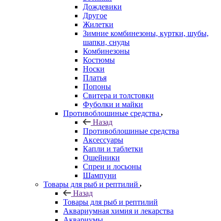
Дождевики
Другое
Жилетки
Зимние комбинезоны, куртки, шубы,
шапки, снуды
Комбинезоны
Костюмы
Носки
Платья
Попоны
Свитера и толстовки
Фуболки и майки
Противоблошиные средства
Назад
Противоблошиные средства
Аксессуары
Капли и таблетки
Ошейники
Спреи и лосьоны
Шампуни
Товары для рыб и рептилий
Назад
Товары для рыб и рептилий
Аквариумная химия и лекарства
Аквариумы