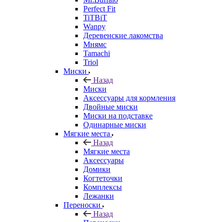
Perfect Fit
TiTBiT
Wanpy
Деревенские лакомства
Мнямс
Tamachi
Triol
Миски
Назад
Миски
Аксессуары для кормления
Двойные миски
Миски на подставке
Одинарные миски
Мягкие места
Назад
Мягкие места
Аксессуары
Домики
Когтеточки
Комплексы
Лежанки
Переноски
Назад