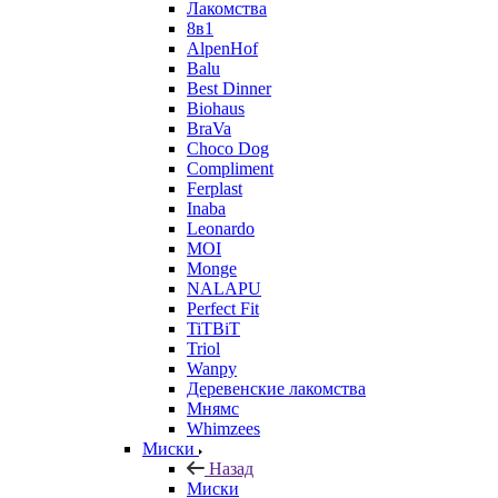
Лакомства
8в1
AlpenHof
Balu
Best Dinner
Biohaus
BraVa
Choco Dog
Compliment
Ferplast
Inaba
Leonardo
MOI
Monge
NALAPU
Perfect Fit
TiTBiT
Triol
Wanpy
Деревенские лакомства
Мнямс
Whimzees
Миски
Назад
Миски