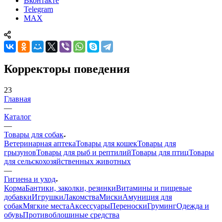
Вконтакте
Telegram
MAX
Корректоры поведения
23
Главная
—
Каталог
—
Товары для собак
Ветеринарная аптека
Товары для кошек
Товары для
грызунов
Товары для рыб и рептилий
Товары для птиц
Товары
для сельскохозяйственных животных
—
Гигиена и уход
Корма
Бантики, заколки, резинки
Витамины и пищевые
добавки
Игрушки
Лакомства
Миски
Амуниция для
собак
Мягкие места
Аксессуары
Переноски
Груминг
Одежда и
обувь
Противоблошиные средства