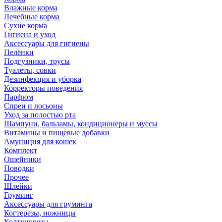
Влажные корма
Лечебные корма
Сухие корма
Гигиена и уход
Аксессуары для гигиены
Пелёнки
Подгузники, трусы
Туалеты, совки
Дезинфекция и уборка
Корректоры поведения
Парфюм
Спреи и лосьоны
Уход за полостью рта
Шампуни, бальзамы, кондиционеры и муссы
Витамины и пищевые добавки
Амуниция для кошек
Комплект
Ошейники
Поводки
Прочее
Шлейки
Груминг
Аксессуары для груминга
Когтерезы, ножницы
Колтунорезы