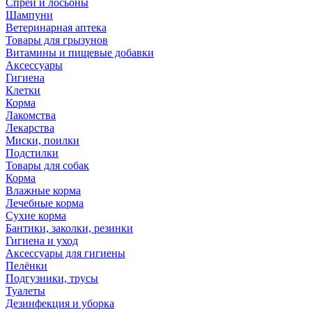
Спреи и лосьоны
Шампуни
Ветеринарная аптека
Товары для грызунов
Витамины и пищевые добавки
Аксессуары
Гигиена
Клетки
Корма
Лакомства
Лекарства
Миски, поилки
Подстилки
Товары для собак
Корма
Влажные корма
Лечебные корма
Сухие корма
Бантики, заколки, резинки
Гигиена и уход
Аксессуары для гигиены
Пелёнки
Подгузники, трусы
Туалеты
Дезинфекция и уборка