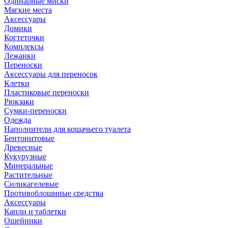
Одинарные миски
Мягкие места
Аксессуары
Домики
Когтеточки
Комплексы
Лежанки
Переноски
Аксессуары для переносок
Клетки
Пластиковые переноски
Рюкзаки
Сумки-переноски
Одежда
Наполнители для кошачьего туалета
Бентонитовые
Древесные
Кукурузные
Минеральные
Растительные
Силикагелевые
Противоблошиные средства
Аксессуары
Капли и таблетки
Ошейники