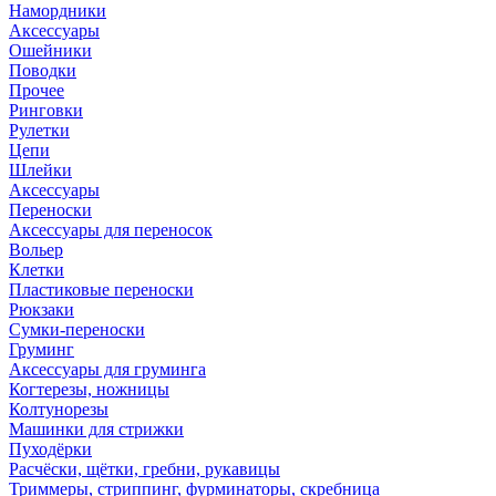
Намордники
Аксессуары
Ошейники
Поводки
Прочее
Ринговки
Рулетки
Цепи
Шлейки
Аксессуары
Переноски
Аксессуары для переносок
Вольер
Клетки
Пластиковые переноски
Рюкзаки
Сумки-переноски
Груминг
Аксессуары для груминга
Когтерезы, ножницы
Колтунорезы
Машинки для стрижки
Пуходёрки
Расчёски, щётки, гребни, рукавицы
Триммеры, стриппинг, фурминаторы, скребница