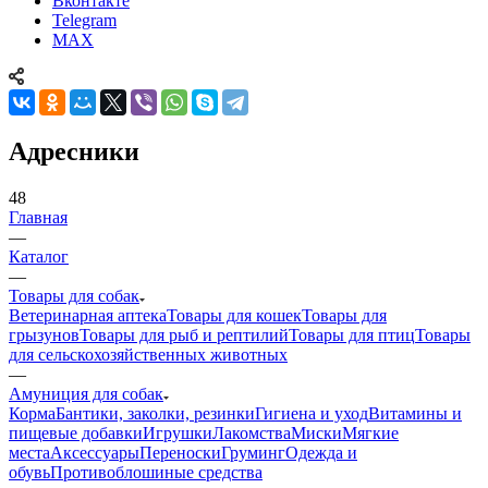
Вконтакте
Telegram
MAX
Адресники
48
Главная
—
Каталог
—
Товары для собак
Ветеринарная аптека
Товары для кошек
Товары для
грызунов
Товары для рыб и рептилий
Товары для птиц
Товары
для сельскохозяйственных животных
—
Амуниция для собак
Корма
Бантики, заколки, резинки
Гигиена и уход
Витамины и
пищевые добавки
Игрушки
Лакомства
Миски
Мягкие
места
Аксессуары
Переноски
Груминг
Одежда и
обувь
Противоблошиные средства