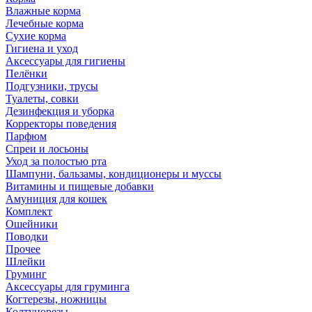
Влажные корма
Лечебные корма
Сухие корма
Гигиена и уход
Аксессуары для гигиены
Пелёнки
Подгузники, трусы
Туалеты, совки
Дезинфекция и уборка
Корректоры поведения
Парфюм
Спреи и лосьоны
Уход за полостью рта
Шампуни, бальзамы, кондиционеры и муссы
Витамины и пищевые добавки
Амуниция для кошек
Комплект
Ошейники
Поводки
Прочее
Шлейки
Груминг
Аксессуары для груминга
Когтерезы, ножницы
Колтунорезы