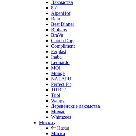
Лакомства
8в1
AlpenHof
Balu
Best Dinner
Biohaus
BraVa
Choco Dog
Compliment
Ferplast
Inaba
Leonardo
MOI
Monge
NALAPU
Perfect Fit
TiTBiT
Triol
Wanpy
Деревенские лакомства
Мнямс
Whimzees
Миски
Назад
Миски