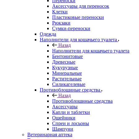
Переноски
Аксессуары для переносок
Клетки
Пластиковые переноски
Рюкзаки
Сумки-переноски
Одежда
Наполнители для кошачьего туалета
Назад
Наполнители для кошачьего туалета
Бентонитовые
Древесные
Кукурузные
Минеральные
Растительные
Силикагелевые
Противоблошиные средства
Назад
Противоблошиные средства
Аксессуары
Капли и таблетки
Ошейники
Спреи и лосьоны
Шампуни
Ветеринарная аптека