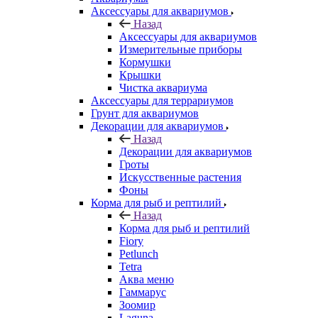
Аксессуары для аквариумов
Назад
Аксессуары для аквариумов
Измерительные приборы
Кормушки
Крышки
Чистка аквариума
Аксессуары для террариумов
Грунт для аквариумов
Декорации для аквариумов
Назад
Декорации для аквариумов
Гроты
Искусственные растения
Фоны
Корма для рыб и рептилий
Назад
Корма для рыб и рептилий
Fiory
Petlunch
Tetra
Аква меню
Гаммарус
Зоомир
Laguna