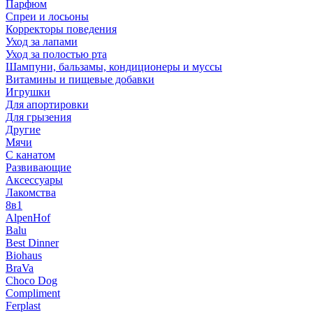
Парфюм
Спреи и лосьоны
Корректоры поведения
Уход за лапами
Уход за полостью рта
Шампуни, бальзамы, кондиционеры и муссы
Витамины и пищевые добавки
Игрушки
Для апортировки
Для грызения
Другие
Мячи
С канатом
Развивающие
Аксессуары
Лакомства
8в1
AlpenHof
Balu
Best Dinner
Biohaus
BraVa
Choco Dog
Compliment
Ferplast