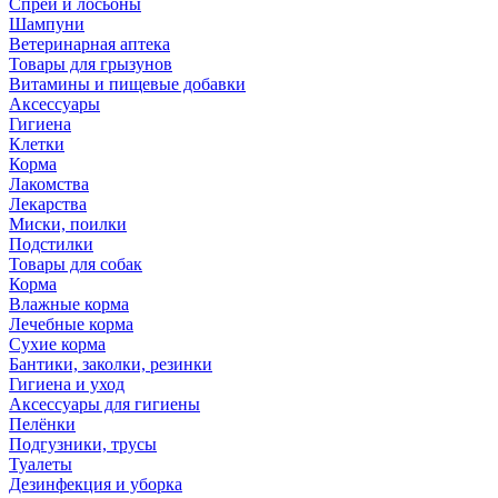
Спреи и лосьоны
Шампуни
Ветеринарная аптека
Товары для грызунов
Витамины и пищевые добавки
Аксессуары
Гигиена
Клетки
Корма
Лакомства
Лекарства
Миски, поилки
Подстилки
Товары для собак
Корма
Влажные корма
Лечебные корма
Сухие корма
Бантики, заколки, резинки
Гигиена и уход
Аксессуары для гигиены
Пелёнки
Подгузники, трусы
Туалеты
Дезинфекция и уборка