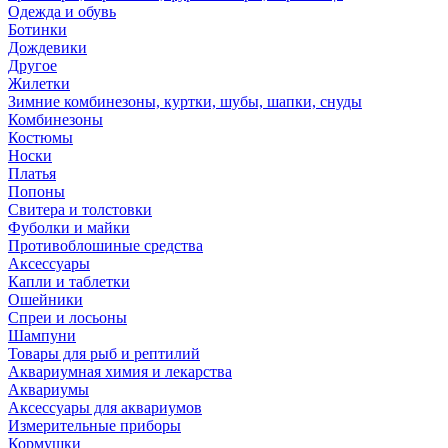
Одежда и обувь
Ботинки
Дождевики
Другое
Жилетки
Зимние комбинезоны, куртки, шубы, шапки, снуды
Комбинезоны
Костюмы
Носки
Платья
Попоны
Свитера и толстовки
Фуболки и майки
Противоблошиные средства
Аксессуары
Капли и таблетки
Ошейники
Спреи и лосьоны
Шампуни
Товары для рыб и рептилий
Аквариумная химия и лекарства
Аквариумы
Аксессуары для аквариумов
Измерительные приборы
Кормушки