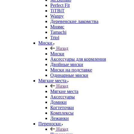
Perfect Fit
TiTBiT
Wanpy
Деревенские лакомства
Мнямс
Tamachi
Triol
Миски
Назад
Миски
Аксессуары для кормления
Двойные миски
Миски на подставке
Одинарные миски
Мягкие места
Назад
Мягкие места
Аксессуары
Домики
Когтеточки
Комплексы
Лежанки
Переноски
Назад