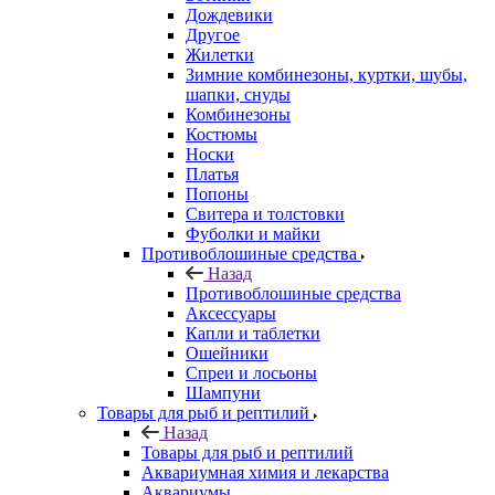
Дождевики
Другое
Жилетки
Зимние комбинезоны, куртки, шубы,
шапки, снуды
Комбинезоны
Костюмы
Носки
Платья
Попоны
Свитера и толстовки
Фуболки и майки
Противоблошиные средства
Назад
Противоблошиные средства
Аксессуары
Капли и таблетки
Ошейники
Спреи и лосьоны
Шампуни
Товары для рыб и рептилий
Назад
Товары для рыб и рептилий
Аквариумная химия и лекарства
Аквариумы