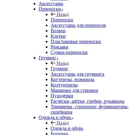
Аксессуары
Переноски
Назад
Переноски
Аксессуары для переносок
Вольер
Клетки
Пластиковые переноски
Рюкзаки
Сумки-переноски
Груминг
Назад
Груминг
Аксессуары для груминга
Когтерезы, ножницы
Колтунорезы
Машинки для стрижки
Пуходёрки
Расчёски, щётки, гребни, рукавицы
Триммеры, стриппинг, фурминаторы,
скребница
Одежда и обувь
Назад
Одежда и обувь
Ботинки