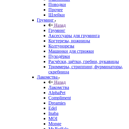
Поводки
Прочее
Шлейки
Груминг
Назад
Груминг
Аксессуары для груминга
Когтерезы, ножницы
Колтунорезы
Машинки для стрижки
Пуходёрки
Расчёски, щётки, гребни, рукавицы
Триммеры, стриппинг, фурминаторы,
скребница
Лакомства
Назад
Лакомства
AlphaPet
Compliment
Dreamies
Edel
Inaba
MOI
Monge
Mr.Buffalo