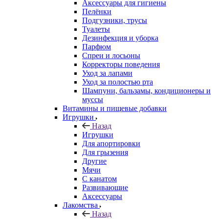
Аксессуары для гигиены
Пелёнки
Подгузники, трусы
Туалеты
Дезинфекция и уборка
Парфюм
Спреи и лосьоны
Корректоры поведения
Уход за лапами
Уход за полостью рта
Шампуни, бальзамы, кондиционеры и
муссы
Витамины и пищевые добавки
Игрушки
Назад
Игрушки
Для апортировки
Для грызения
Другие
Мячи
С канатом
Развивающие
Аксессуары
Лакомства
Назад