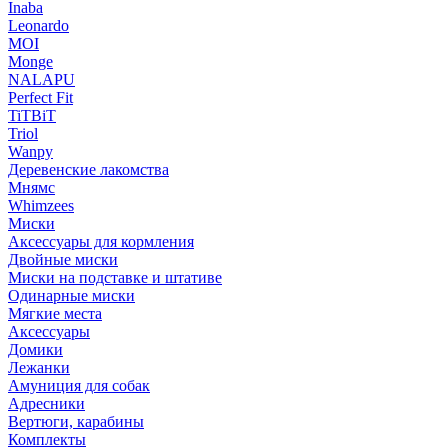
Inaba
Leonardo
MOI
Monge
NALAPU
Perfect Fit
TiTBiT
Triol
Wanpy
Деревенские лакомства
Мнямс
Whimzees
Миски
Аксессуары для кормления
Двойные миски
Миски на подставке и штативе
Одинарные миски
Мягкие места
Аксессуары
Домики
Лежанки
Амуниция для собак
Адресники
Вертюги, карабины
Комплекты