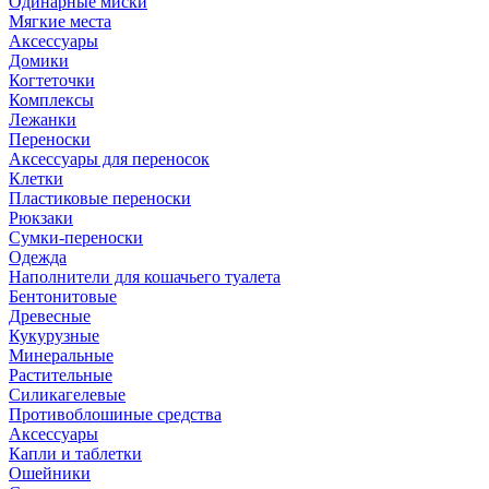
Одинарные миски
Мягкие места
Аксессуары
Домики
Когтеточки
Комплексы
Лежанки
Переноски
Аксессуары для переносок
Клетки
Пластиковые переноски
Рюкзаки
Сумки-переноски
Одежда
Наполнители для кошачьего туалета
Бентонитовые
Древесные
Кукурузные
Минеральные
Растительные
Силикагелевые
Противоблошиные средства
Аксессуары
Капли и таблетки
Ошейники