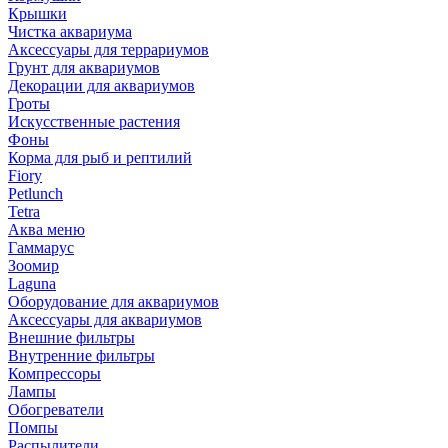
Крышки
Чистка аквариума
Аксессуары для террариумов
Грунт для аквариумов
Декорации для аквариумов
Гроты
Искусственные растения
Фоны
Корма для рыб и рептилий
Fiory
Petlunch
Tetra
Аква меню
Гаммарус
Зоомир
Laguna
Оборудование для аквариумов
Аксессуары для аквариумов
Внешние фильтры
Внутренние фильтры
Компрессоры
Лампы
Обогреватели
Помпы
Распылители