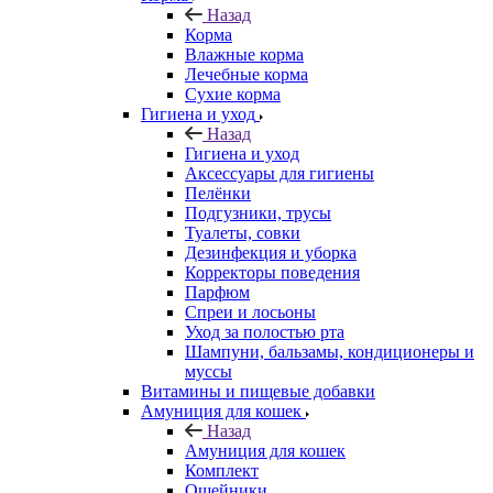
Назад
Корма
Влажные корма
Лечебные корма
Сухие корма
Гигиена и уход
Назад
Гигиена и уход
Аксессуары для гигиены
Пелёнки
Подгузники, трусы
Туалеты, совки
Дезинфекция и уборка
Корректоры поведения
Парфюм
Спреи и лосьоны
Уход за полостью рта
Шампуни, бальзамы, кондиционеры и
муссы
Витамины и пищевые добавки
Амуниция для кошек
Назад
Амуниция для кошек
Комплект
Ошейники