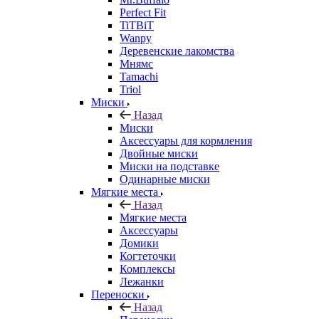
Perfect Fit
TiTBiT
Wanpy
Деревенские лакомства
Мнямс
Tamachi
Triol
Миски
Назад
Миски
Аксессуары для кормления
Двойные миски
Миски на подставке
Одинарные миски
Мягкие места
Назад
Мягкие места
Аксессуары
Домики
Когтеточки
Комплексы
Лежанки
Переноски
Назад