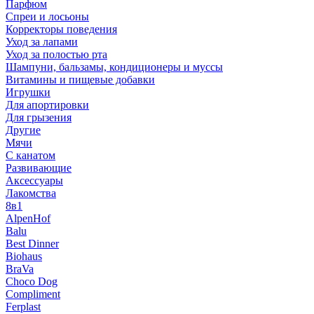
Парфюм
Спреи и лосьоны
Корректоры поведения
Уход за лапами
Уход за полостью рта
Шампуни, бальзамы, кондиционеры и муссы
Витамины и пищевые добавки
Игрушки
Для апортировки
Для грызения
Другие
Мячи
С канатом
Развивающие
Аксессуары
Лакомства
8в1
AlpenHof
Balu
Best Dinner
Biohaus
BraVa
Choco Dog
Compliment
Ferplast