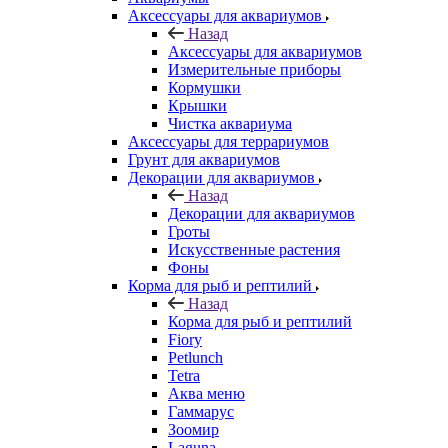
Аксессуары для аквариумов
Назад
Аксессуары для аквариумов
Измерительные приборы
Кормушки
Крышки
Чистка аквариума
Аксессуары для террариумов
Грунт для аквариумов
Декорации для аквариумов
Назад
Декорации для аквариумов
Гроты
Искусственные растения
Фоны
Корма для рыб и рептилий
Назад
Корма для рыб и рептилий
Fiory
Petlunch
Tetra
Аква меню
Гаммарус
Зоомир
Laguna