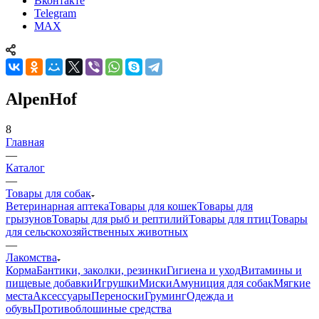
Вконтакте
Telegram
MAX
AlpenHof
8
Главная
—
Каталог
—
Товары для собак
Ветеринарная аптека
Товары для кошек
Товары для
грызунов
Товары для рыб и рептилий
Товары для птиц
Товары
для сельскохозяйственных животных
—
Лакомства
Корма
Бантики, заколки, резинки
Гигиена и уход
Витамины и
пищевые добавки
Игрушки
Миски
Амуниция для собак
Мягкие
места
Аксессуары
Переноски
Груминг
Одежда и
обувь
Противоблошиные средства