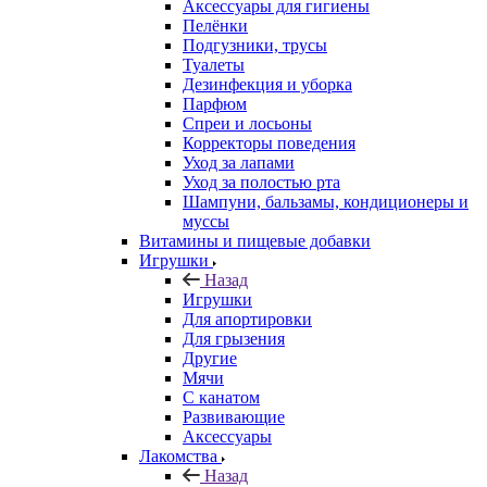
Аксессуары для гигиены
Пелёнки
Подгузники, трусы
Туалеты
Дезинфекция и уборка
Парфюм
Спреи и лосьоны
Корректоры поведения
Уход за лапами
Уход за полостью рта
Шампуни, бальзамы, кондиционеры и
муссы
Витамины и пищевые добавки
Игрушки
Назад
Игрушки
Для апортировки
Для грызения
Другие
Мячи
С канатом
Развивающие
Аксессуары
Лакомства
Назад