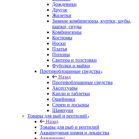
Дождевики
Другое
Жилетки
Зимние комбинезоны, куртки, шубы,
шапки, снуды
Комбинезоны
Костюмы
Носки
Платья
Попоны
Свитера и толстовки
Фуболки и майки
Противоблошиные средства
Назад
Противоблошиные средства
Аксессуары
Капли и таблетки
Ошейники
Спреи и лосьоны
Шампуни
Товары для рыб и рептилий
Назад
Товары для рыб и рептилий
Аквариумная химия и лекарства
Аквариумы