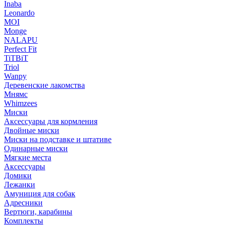
Inaba
Leonardo
MOI
Monge
NALAPU
Perfect Fit
TiTBiT
Triol
Wanpy
Деревенские лакомства
Мнямс
Whimzees
Миски
Аксессуары для кормления
Двойные миски
Миски на подставке и штативе
Одинарные миски
Мягкие места
Аксессуары
Домики
Лежанки
Амуниция для собак
Адресники
Вертюги, карабины
Комплекты