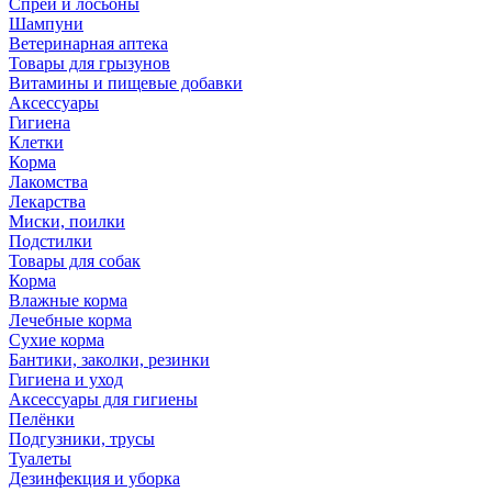
Спреи и лосьоны
Шампуни
Ветеринарная аптека
Товары для грызунов
Витамины и пищевые добавки
Аксессуары
Гигиена
Клетки
Корма
Лакомства
Лекарства
Миски, поилки
Подстилки
Товары для собак
Корма
Влажные корма
Лечебные корма
Сухие корма
Бантики, заколки, резинки
Гигиена и уход
Аксессуары для гигиены
Пелёнки
Подгузники, трусы
Туалеты
Дезинфекция и уборка