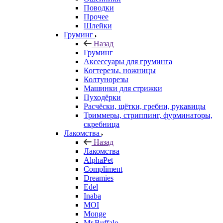
Поводки
Прочее
Шлейки
Груминг
Назад
Груминг
Аксессуары для груминга
Когтерезы, ножницы
Колтунорезы
Машинки для стрижки
Пуходёрки
Расчёски, щётки, гребни, рукавицы
Триммеры, стриппинг, фурминаторы,
скребница
Лакомства
Назад
Лакомства
AlphaPet
Compliment
Dreamies
Edel
Inaba
MOI
Monge
Mr.Buffalo