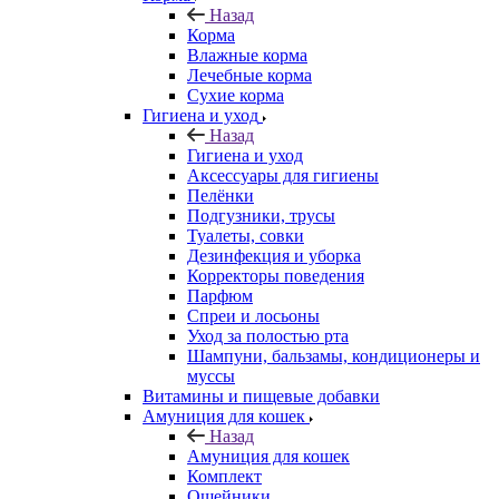
Назад
Корма
Влажные корма
Лечебные корма
Сухие корма
Гигиена и уход
Назад
Гигиена и уход
Аксессуары для гигиены
Пелёнки
Подгузники, трусы
Туалеты, совки
Дезинфекция и уборка
Корректоры поведения
Парфюм
Спреи и лосьоны
Уход за полостью рта
Шампуни, бальзамы, кондиционеры и
муссы
Витамины и пищевые добавки
Амуниция для кошек
Назад
Амуниция для кошек
Комплект
Ошейники