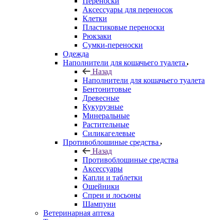
Переноски
Аксессуары для переносок
Клетки
Пластиковые переноски
Рюкзаки
Сумки-переноски
Одежда
Наполнители для кошачьего туалета
Назад
Наполнители для кошачьего туалета
Бентонитовые
Древесные
Кукурузные
Минеральные
Растительные
Силикагелевые
Противоблошиные средства
Назад
Противоблошиные средства
Аксессуары
Капли и таблетки
Ошейники
Спреи и лосьоны
Шампуни
Ветеринарная аптека