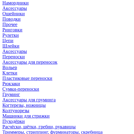
Намордники
Аксессуары
Ошейники
Поводки
Прочее
Ринговки
Рулетки
Цепи
Шлейки
Аксессуары
Переноски
Аксессуары для переносок
Вольер
Клетки
Пластиковые переноски
Рюкзаки
Сумки-переноски
Груминг
Аксессуары для груминга
Когтерезы, ножницы
Колтунорезы
Машинки для стрижки
Пуходёрки
Расчёски, щётки, гребни, рукавицы
Триммеры, стриппинг, фурминаторы, скребница