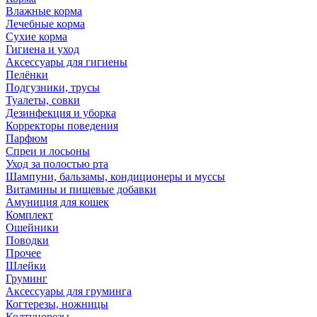
Влажные корма
Лечебные корма
Сухие корма
Гигиена и уход
Аксессуары для гигиены
Пелёнки
Подгузники, трусы
Туалеты, совки
Дезинфекция и уборка
Корректоры поведения
Парфюм
Спреи и лосьоны
Уход за полостью рта
Шампуни, бальзамы, кондиционеры и муссы
Витамины и пищевые добавки
Амуниция для кошек
Комплект
Ошейники
Поводки
Прочее
Шлейки
Груминг
Аксессуары для груминга
Когтерезы, ножницы
Колтунорезы