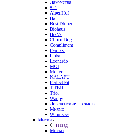
Лакомства
8в1
AlpenHof
Balu
Best Dinner
Biohaus
BraVa
Choco Dog
Compliment
Ferplast
Inaba
Leonardo
MOI
Monge
NALAPU
Perfect Fit
TiTBiT
Triol
Wanpy
Деревенские лакомства
Мнямс
Whimzees
Миски
Назад
Миски