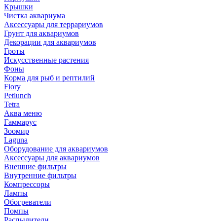
Крышки
Чистка аквариума
Аксессуары для террариумов
Грунт для аквариумов
Декорации для аквариумов
Гроты
Искусственные растения
Фоны
Корма для рыб и рептилий
Fiory
Petlunch
Tetra
Аква меню
Гаммарус
Зоомир
Laguna
Оборудование для аквариумов
Аксессуары для аквариумов
Внешние фильтры
Внутренние фильтры
Компрессоры
Лампы
Обогреватели
Помпы
Распылители