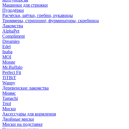
Машинки для стрижки
Пуходёрки
Расчёски, щётки, гребни, рукавицы
Триммеры, стриппинг, фурминаторы, скребница
Лакомства
AlphaPet
Compliment
Dreamies
Edel
Inaba
MOI
Monge
Mr.Buffalo
Perfect Fit
TiTBiT
Wanpy
Деревенские лакомства
Мнямс
Tamachi
Triol
Миски
Аксессуары для кормления
Двойные миски
Миски на подставке