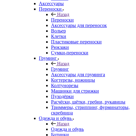
Аксессуары
Переноски
Назад
Переноски
Аксессуары для переносок
Вольер
Клетки
Пластиковые переноски
Рюкзаки
Сумки-переноски
Груминг
Назад
Груминг
Аксессуары для груминга
Когтерезы, ножницы
Колтунорезы
Машинки для стрижки
Пуходёрки
Расчёски, щётки, гребни, рукавицы
Триммеры, стриппинг, фурминаторы,
скребница
Одежда и обувь
Назад
Одежда и обувь
Ботинки