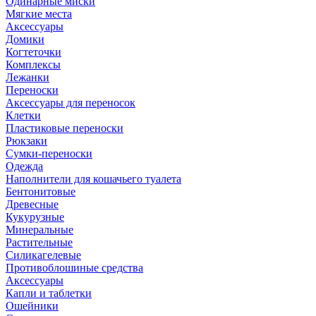
Одинарные миски
Мягкие места
Аксессуары
Домики
Когтеточки
Комплексы
Лежанки
Переноски
Аксессуары для переносок
Клетки
Пластиковые переноски
Рюкзаки
Сумки-переноски
Одежда
Наполнители для кошачьего туалета
Бентонитовые
Древесные
Кукурузные
Минеральные
Растительные
Силикагелевые
Противоблошиные средства
Аксессуары
Капли и таблетки
Ошейники