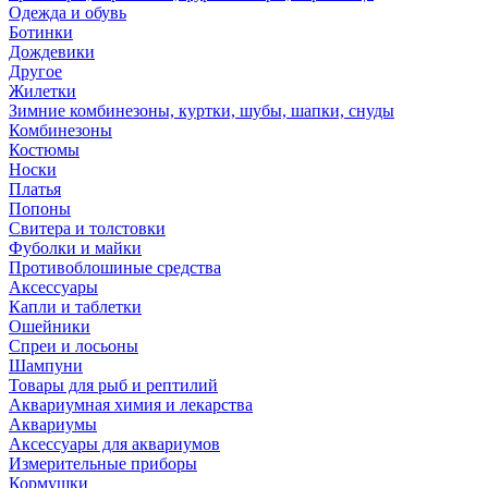
Одежда и обувь
Ботинки
Дождевики
Другое
Жилетки
Зимние комбинезоны, куртки, шубы, шапки, снуды
Комбинезоны
Костюмы
Носки
Платья
Попоны
Свитера и толстовки
Фуболки и майки
Противоблошиные средства
Аксессуары
Капли и таблетки
Ошейники
Спреи и лосьоны
Шампуни
Товары для рыб и рептилий
Аквариумная химия и лекарства
Аквариумы
Аксессуары для аквариумов
Измерительные приборы
Кормушки