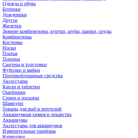
Одежда и обувь
Ботинки
Дождевики
Другое
Жилетки
Зимние комбинезоны, куртки, шубы, шапки, снуды
Комбинезоны
Костюмы
Носки
Платья
Попоны
Свитера и толстовки
Фуболки и майки
Противоблошиные средства
Аксессуары
Капли и таблетки
Ошейники
Спреи и лосьоны
Шампуни
Товары для рыб и рептилий
Аквариумная химия и лекарства
Аквариумы
Аксессуары для аквариумов
Измерительные приборы
Кормушки