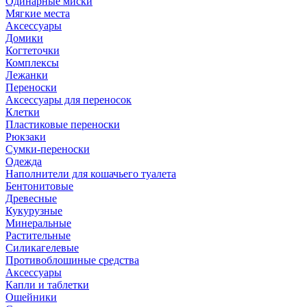
Одинарные миски
Мягкие места
Аксессуары
Домики
Когтеточки
Комплексы
Лежанки
Переноски
Аксессуары для переносок
Клетки
Пластиковые переноски
Рюкзаки
Сумки-переноски
Одежда
Наполнители для кошачьего туалета
Бентонитовые
Древесные
Кукурузные
Минеральные
Растительные
Силикагелевые
Противоблошиные средства
Аксессуары
Капли и таблетки
Ошейники