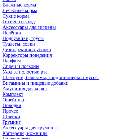
Влажные корма
Лечебные корма
Сухие корма
Гигиена и уход
Аксессуары для гигиены
Пелёнки
Подгузники, трусы
Туалеты, совки
Дезинфекция и уборка
Корректоры поведения
Парфюм
Спреи и лосьоны
Уход за полостью рта
Шампуни, бальзамы, кондиционеры и муссы
Витамины и пищевые добавки
Амуниция для кошек
Комплект
Ошейники
Поводки
Прочее
Шлейки
Груминг
Аксессуары для груминга
Когтерезы, ножницы
Колтунорезы