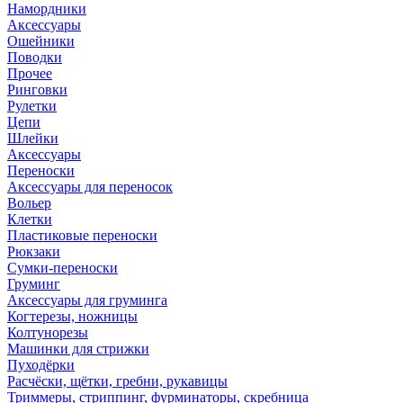
Намордники
Аксессуары
Ошейники
Поводки
Прочее
Ринговки
Рулетки
Цепи
Шлейки
Аксессуары
Переноски
Аксессуары для переносок
Вольер
Клетки
Пластиковые переноски
Рюкзаки
Сумки-переноски
Груминг
Аксессуары для груминга
Когтерезы, ножницы
Колтунорезы
Машинки для стрижки
Пуходёрки
Расчёски, щётки, гребни, рукавицы
Триммеры, стриппинг, фурминаторы, скребница