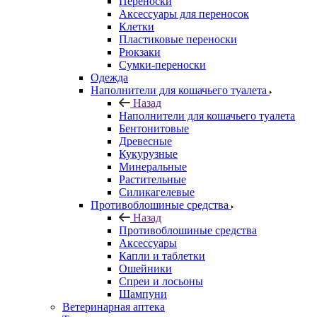
Переноски
Аксессуары для переносок
Клетки
Пластиковые переноски
Рюкзаки
Сумки-переноски
Одежда
Наполнители для кошачьего туалета
Назад
Наполнители для кошачьего туалета
Бентонитовые
Древесные
Кукурузные
Минеральные
Растительные
Силикагелевые
Противоблошиные средства
Назад
Противоблошиные средства
Аксессуары
Капли и таблетки
Ошейники
Спреи и лосьоны
Шампуни
Ветеринарная аптека