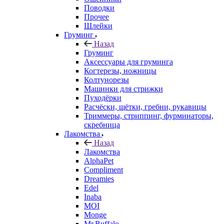
Поводки
Прочее
Шлейки
Груминг
Назад
Груминг
Аксессуары для груминга
Когтерезы, ножницы
Колтунорезы
Машинки для стрижки
Пуходёрки
Расчёски, щётки, гребни, рукавицы
Триммеры, стриппинг, фурминаторы,
скребница
Лакомства
Назад
Лакомства
AlphaPet
Compliment
Dreamies
Edel
Inaba
MOI
Monge
Mr.Buffalo