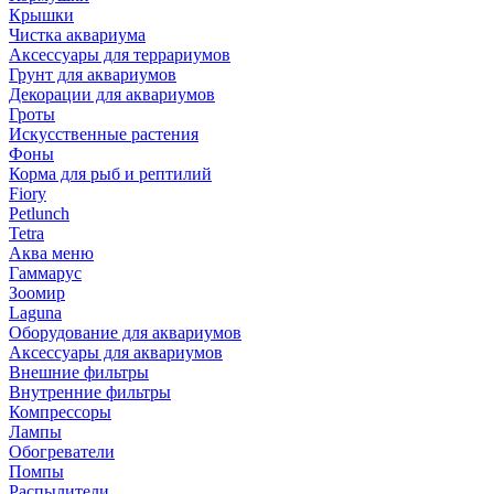
Крышки
Чистка аквариума
Аксессуары для террариумов
Грунт для аквариумов
Декорации для аквариумов
Гроты
Искусственные растения
Фоны
Корма для рыб и рептилий
Fiory
Petlunch
Tetra
Аква меню
Гаммарус
Зоомир
Laguna
Оборудование для аквариумов
Аксессуары для аквариумов
Внешние фильтры
Внутренние фильтры
Компрессоры
Лампы
Обогреватели
Помпы
Распылители