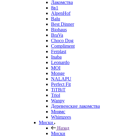
Лакомства
8в1
AlpenHof
Balu
Best Dinner
Biohaus
BraVa
Choco Dog
Compliment
Ferplast
Inaba
Leonardo
MOI
Monge
NALAPU
Perfect Fit
TiTBiT
Triol
Wanpy
Деревенские лакомства
Мнямс
Whimzees
Миски
Назад
Миски