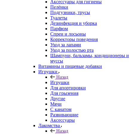
Аксессуары для гигиены
Пелёнки
Подгузники, трусы
Туалеты
Дезинфекция и уборка
Парфюм
Спреи и лосьоны
Корректоры поведения
Уход за лапами
Уход за полостью рта
Шампуни, бальзамы, кондиционеры и
муссы
Витамины и пищевые добавки
Игрушки
Назад
Игрушки
Для апортировки
Для грызения
Другие
Мячи
С канатом
Развивающие
Аксессуары
Лакомства
Назад