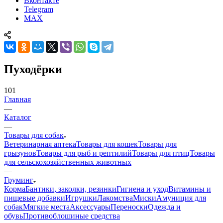
Вконтакте
Telegram
MAX
Пуходёрки
101
Главная
—
Каталог
—
Товары для собак
Ветеринарная аптека
Товары для кошек
Товары для
грызунов
Товары для рыб и рептилий
Товары для птиц
Товары
для сельскохозяйственных животных
—
Груминг
Корма
Бантики, заколки, резинки
Гигиена и уход
Витамины и
пищевые добавки
Игрушки
Лакомства
Миски
Амуниция для
собак
Мягкие места
Аксессуары
Переноски
Одежда и
обувь
Противоблошиные средства