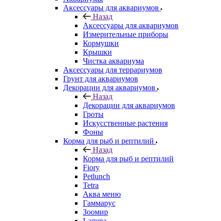
Аксессуары для аквариумов
Назад
Аксессуары для аквариумов
Измерительные приборы
Кормушки
Крышки
Чистка аквариума
Аксессуары для террариумов
Грунт для аквариумов
Декорации для аквариумов
Назад
Декорации для аквариумов
Гроты
Искусственные растения
Фоны
Корма для рыб и рептилий
Назад
Корма для рыб и рептилий
Fiory
Petlunch
Tetra
Аква меню
Гаммарус
Зоомир
Laguna