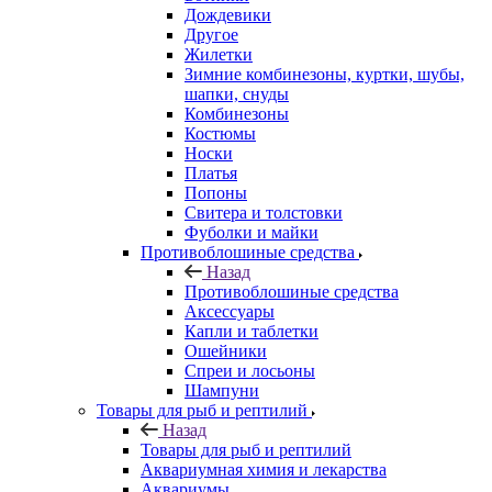
Дождевики
Другое
Жилетки
Зимние комбинезоны, куртки, шубы,
шапки, снуды
Комбинезоны
Костюмы
Носки
Платья
Попоны
Свитера и толстовки
Фуболки и майки
Противоблошиные средства
Назад
Противоблошиные средства
Аксессуары
Капли и таблетки
Ошейники
Спреи и лосьоны
Шампуни
Товары для рыб и рептилий
Назад
Товары для рыб и рептилий
Аквариумная химия и лекарства
Аквариумы