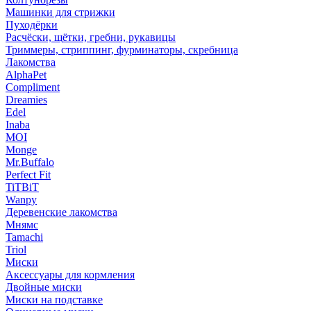
Машинки для стрижки
Пуходёрки
Расчёски, щётки, гребни, рукавицы
Триммеры, стриппинг, фурминаторы, скребница
Лакомства
AlphaPet
Compliment
Dreamies
Edel
Inaba
MOI
Monge
Mr.Buffalo
Perfect Fit
TiTBiT
Wanpy
Деревенские лакомства
Мнямс
Tamachi
Triol
Миски
Аксессуары для кормления
Двойные миски
Миски на подставке