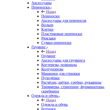
Аксессуары
Переноски
Назад
Переноски
Аксессуары для переносок
Вольер
Клетки
Пластиковые переноски
Рюкзаки
Сумки-переноски
Груминг
Назад
Груминг
Аксессуары для груминга
Когтерезы, ножницы
Колтунорезы
Машинки для стрижки
Пуходёрки
Расчёски, щётки, гребни, рукавицы
Триммеры, стриппинг, фурминаторы,
скребница
Одежда и обувь
Назад
Одежда и обувь
Ботинки