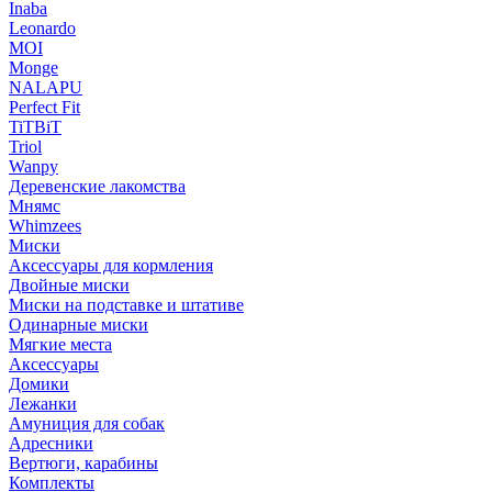
Inaba
Leonardo
MOI
Monge
NALAPU
Perfect Fit
TiTBiT
Triol
Wanpy
Деревенские лакомства
Мнямс
Whimzees
Миски
Аксессуары для кормления
Двойные миски
Миски на подставке и штативе
Одинарные миски
Мягкие места
Аксессуары
Домики
Лежанки
Амуниция для собак
Адресники
Вертюги, карабины
Комплекты