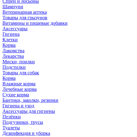
Спреи и лосьоны
Шампуни
Ветеринарная аптека
Товары для грызунов
Витамины и пищевые добавки
Аксессуары
Гигиена
Клетки
Корма
Лакомства
Лекарства
Миски, поилки
Подстилки
Товары для собак
Корма
Влажные корма
Лечебные корма
Сухие корма
Бантики, заколки, резинки
Гигиена и уход
Аксессуары для гигиены
Пелёнки
Подгузники, трусы
Туалеты
Дезинфекция и уборка