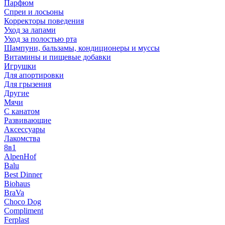
Парфюм
Спреи и лосьоны
Корректоры поведения
Уход за лапами
Уход за полостью рта
Шампуни, бальзамы, кондиционеры и муссы
Витамины и пищевые добавки
Игрушки
Для апортировки
Для грызения
Другие
Мячи
С канатом
Развивающие
Аксессуары
Лакомства
8в1
AlpenHof
Balu
Best Dinner
Biohaus
BraVa
Choco Dog
Compliment
Ferplast