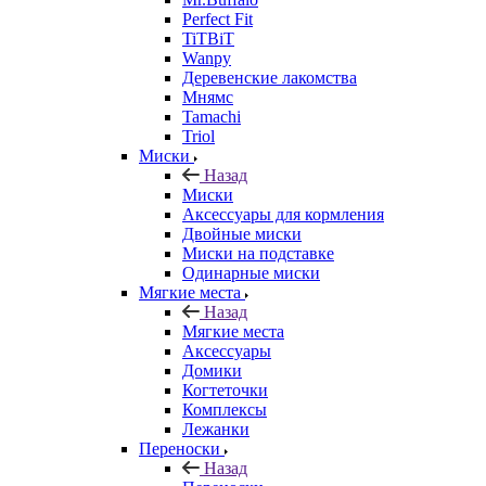
Perfect Fit
TiTBiT
Wanpy
Деревенские лакомства
Мнямс
Tamachi
Triol
Миски
Назад
Миски
Аксессуары для кормления
Двойные миски
Миски на подставке
Одинарные миски
Мягкие места
Назад
Мягкие места
Аксессуары
Домики
Когтеточки
Комплексы
Лежанки
Переноски
Назад