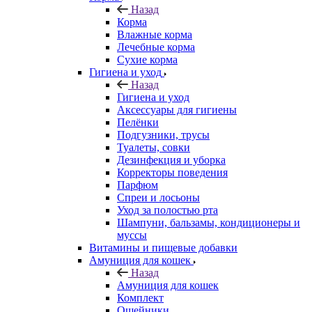
Назад
Корма
Влажные корма
Лечебные корма
Сухие корма
Гигиена и уход
Назад
Гигиена и уход
Аксессуары для гигиены
Пелёнки
Подгузники, трусы
Туалеты, совки
Дезинфекция и уборка
Корректоры поведения
Парфюм
Спреи и лосьоны
Уход за полостью рта
Шампуни, бальзамы, кондиционеры и
муссы
Витамины и пищевые добавки
Амуниция для кошек
Назад
Амуниция для кошек
Комплект
Ошейники